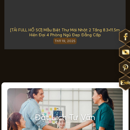
[TẢI FULL HỒ SƠ] Mẫu Biệt Thự Mái Nhật 2 Tầng 8.3×11.5m
Hiện Đại 4 Phòng Ngủ Đẹp Đẳng Cấp
Th11 19, 2025
Đặt Lịch Tư Vấn