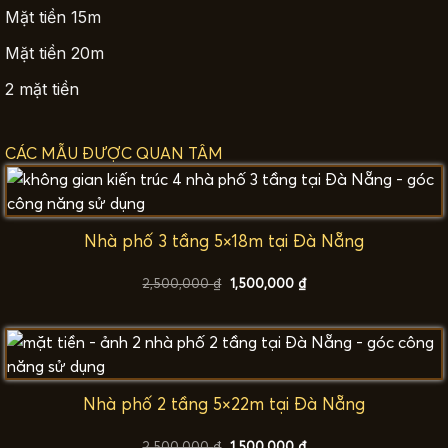
Mặt tiền 15m
Mặt tiền 20m
2 mặt tiền
CÁC MẪU ĐƯỢC QUAN TÂM
Nhà phố 3 tầng 5×18m tại Đà Nẵng
Giá
Giá
2,500,000
₫
1,500,000
₫
gốc
hiện
là:
tại
2,500,000 ₫.
là:
1,500,000 ₫.
Nhà phố 2 tầng 5×22m tại Đà Nẵng
Giá
Giá
2,500,000
₫
1,500,000
₫