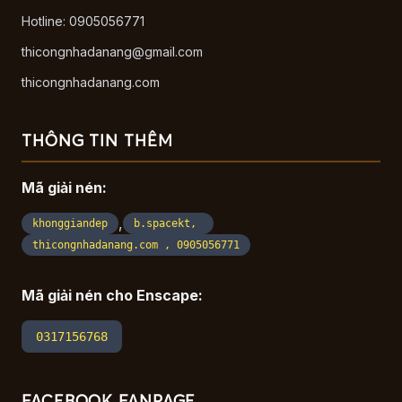
Hotline: 0905056771
thicongnhadanang@gmail.com
thicongnhadanang.com
THÔNG TIN THÊM
Mã giải nén:
,
khonggiandep
b.spacekt,
thicongnhadanang.com , 0905056771
Mã giải nén cho Enscape:
0317156768
FACEBOOK FANPAGE