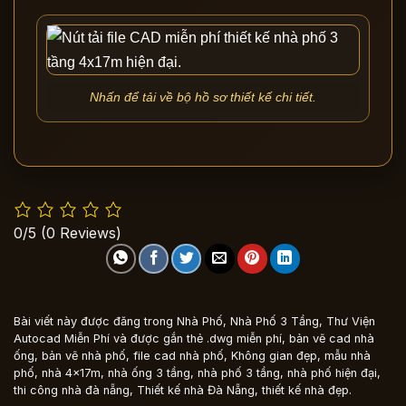
Nhấn để tải về bộ hồ sơ thiết kế chi tiết.
0/5
(0 Reviews)
Bài viết này được đăng trong
Nhà Phố
,
Nhà Phố 3 Tầng
,
Thư Viện
Autocad Miễn Phí
và được gắn thẻ
.dwg miễn phí
,
bản vẽ cad nhà
ống
,
bản vẽ nhà phố
,
file cad nhà phố
,
Không gian đẹp
,
mẫu nhà
phố
,
nhà 4x17m
,
nhà ống 3 tầng
,
nhà phố 3 tầng
,
nhà phố hiện đại
,
thi công nhà đà nẵng
,
Thiết kế nhà Đà Nẵng
,
thiết kế nhà đẹp
.