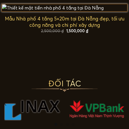
2,500,000 ₫.
là:
1,500,000 ₫.
Mẫu Nhà phố 4 tầng 5×20m tại Đà Nẵng đẹp, tối ưu
công năng và chi phí xây dựng
Giá
Giá
2,500,000
₫
1,500,000
₫
gốc
hiện
là:
tại
2,500,000 ₫.
là:
1,500,000 ₫.
ĐỐI TÁC