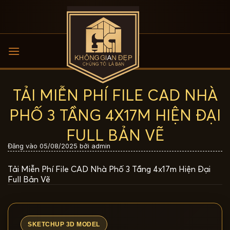
Bỏ
qua
nội
dung
TẢI MIỄN PHÍ FILE CAD NHÀ
PHỐ 3 TẦNG 4X17M HIỆN ĐẠI
FULL BẢN VẼ
Đăng vào
05/08/2025
bởi
admin
Tải Miễn Phí File CAD Nhà Phố 3 Tầng 4x17m Hiện Đại
Full Bản Vẽ
SKETCHUP 3D MODEL