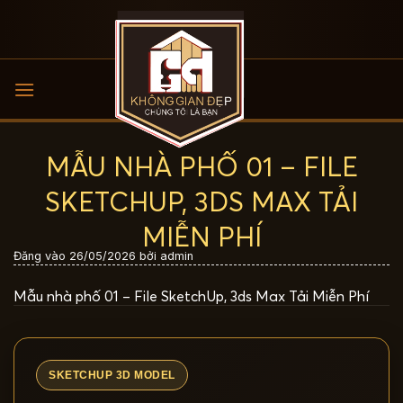
Bỏ
qua
nội
dung
MẪU NHÀ PHỐ 01 – FILE
SKETCHUP, 3DS MAX TẢI
MIỄN PHÍ
Đăng vào
26/05/2026
bởi
admin
Mẫu nhà phố 01 – File SketchUp, 3ds Max Tải Miễn Phí
SKETCHUP 3D MODEL