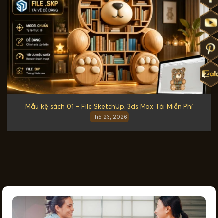
Mẫu kệ sách 01 – File SketchUp, 3ds Max Tải Miễn Phí
Th5 23, 2026