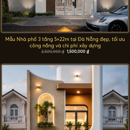
Mẫu Nhà phố 3 tầng 5×22m tại Đà Nẵng đẹp, tối ưu
công năng và chi phí xây dựng
Giá
Giá
2,500,000
₫
1,500,000
₫
gốc
hiện
là:
tại
2,500,000 ₫.
là:
1,500,000 ₫.