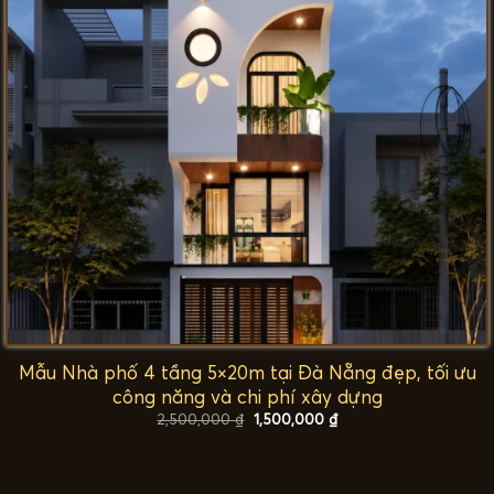
Mẫu Nhà phố 4 tầng 5×20m tại Đà Nẵng đẹp, tối ưu
công năng và chi phí xây dựng
Giá
Giá
2,500,000
₫
1,500,000
₫
gốc
hiện
là:
tại
2,500,000 ₫.
là:
1,500,000 ₫.