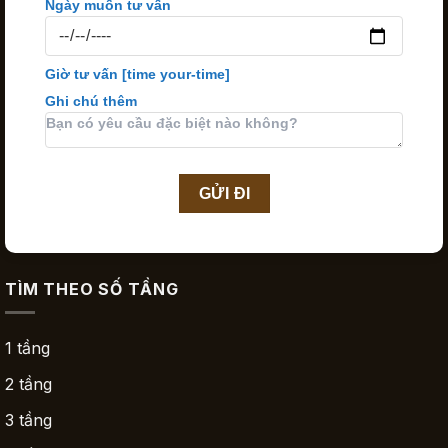
Ngày muốn tư vấn
Giờ tư vấn
[time your-time]
Ghi chú thêm
TÌM THEO SỐ TẦNG
1 tầng
2 tầng
3 tầng