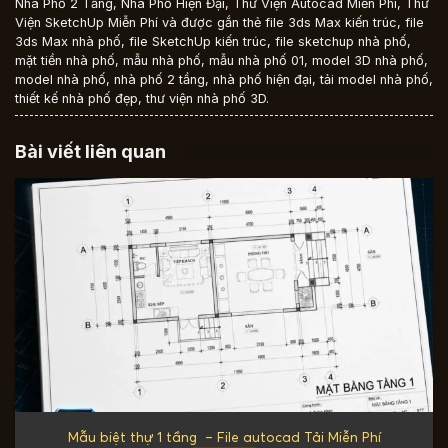
Nhà Phố 2 Tầng
,
Nhà Phố Hiện Đại
,
Thư Viện Autocad Miễn Phí
,
Thư
Viện SketchUp Miễn Phí
và được gắn thẻ
file 3ds Max kiến trúc
,
file
3ds Max nhà phố
,
file SketchUp kiến trúc
,
file sketchup nhà phố
,
mặt tiền nhà phố
,
mẫu nhà phố
,
mẫu nhà phố 01
,
model 3D nhà phố
,
model nhà phố
,
nhà phố 2 tầng
,
nhà phố hiện đại
,
tải model nhà phố
,
thiết kế nhà phố đẹp
,
thư viện nhà phố 3D
.
Bài viết liên quan
Mẫu biệt thự 1 tầng – File autocad Tải Miễn Phí