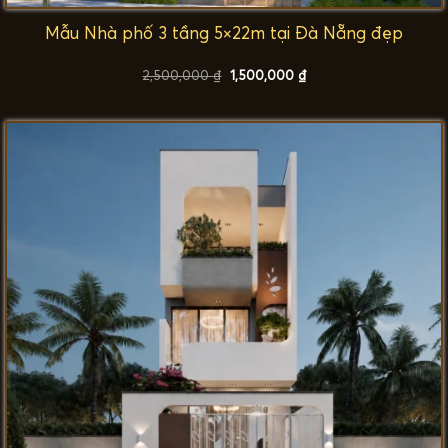
Mẫu Nhà phố 3 tầng 5×22m tại Đà Nẵng đẹp
Giá
Giá
2,500,000
₫
1,500,000
₫
gốc
hiện
là:
tại
2,500,000 ₫.
là:
1,500,000 ₫.