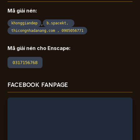
Mã giải nén:
,
khonggiandep
b.spacekt,
thicongnhadanang.com , 0905056771
Mã giải nén cho Enscape:
0317156768
FACEBOOK FANPAGE