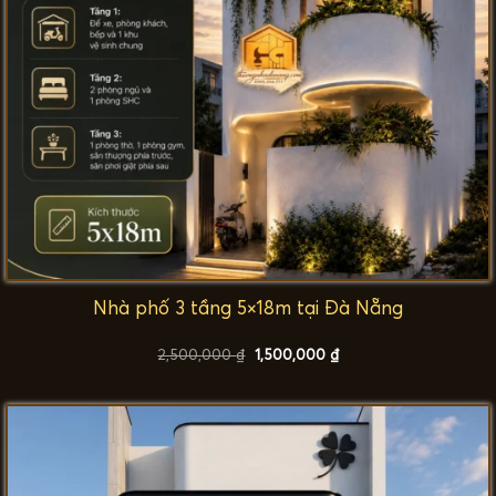
Nhà phố 3 tầng 5×18m tại Đà Nẵng
Giá
Giá
2,500,000
₫
1,500,000
₫
gốc
hiện
là:
tại
2,500,000 ₫.
là:
1,500,000 ₫.