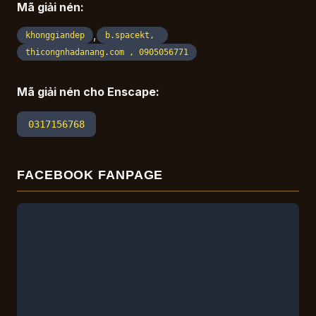
Mã giải nén:
,
khonggiandep
b.spacekt,
thicongnhadanang.com , 0905056771
Mã giải nén cho Enscape:
0317156768
FACEBOOK FANPAGE