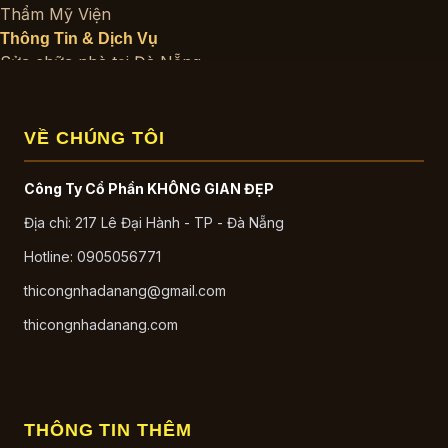
Thẩm Mỹ Viện
Thông Tin & Dịch Vụ
Sửa chữa nhà tại Đà Nẵng
Báo Giá Thi Công
Báo Giá Thiết Kế
Cẩm Nang Cho Chủ Nhà
VỀ CHÚNG TÔI
Kinh Nghiệm Xây Nhà
Phong Thủy Nhà Ở
Công Ty Cổ Phần KHÔNG GIAN ĐẸP
Quy Trình Thiết Kế và Xây Dựng
Địa chỉ: 217 Lê Đại Hành - TP - Đà Nẵng
Thi Công Nhà Trọn Gói
Vật Liệu Xây Dựng
Hotline: 0905056771
SketchUp Miễn Phí
thicongnhadanang@gmail.com
Nhà Phố
Nhà Phố Hiện Đại
thicongnhadanang.com
Nhà Phố Tân Cổ Điển
Biệt Thự
Biệt Thự Hiện Đại
Biệt Thự Cổ Điển
THÔNG TIN THÊM
Biệt Thự Sân Vườn