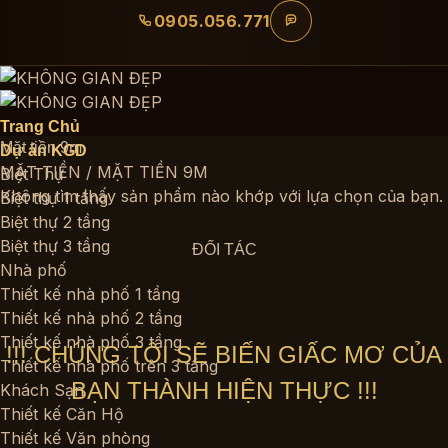
Bỏ
0905.056.771
qua
nội
dung
Trang Chủ
Mặt tiền 9m
Dự án KGD
MẶT TIỀN
/
MẶT TIỀN 9M
Biệt Thự
Không tìm thấy sản phẩm nào khớp với lựa chọn của bạn.
Biệt thự 1 tầng
Biệt thự 2 tầng
Biệt thự 3 tầng
ĐỐI TÁC
Nhà phố
Thiết kế nhà phố 1 tầng
Thiết kế nhà phố 2 tầng
Thiết kế nhà phố 3 tầng
!!! CHÚNG TÔI SẼ BIẾN GIẤC MƠ CỦA
Thiết kế nhà phố trên 3 tầng
BẠN THÀNH HIỆN THỰC !!!
Khách Sạn
Thiết kế Căn Hộ
Thiết kế Văn phòng