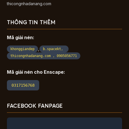
thicongnhadanang.com
THÔNG TIN THÊM
Mã giải nén:
,
khonggiandep
b.spacekt,
thicongnhadanang.com , 0905056771
Mã giải nén cho Enscape:
0317156768
FACEBOOK FANPAGE