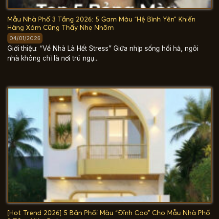
Mẫu Nhà Phố 3 Tầng 2026: 5 Gam Màu “Hệ Bình Yên” Khiến
Hàng Xóm Cũng Thấy Nhẹ Nhõm
04/01/2026
Giới thiệu: “Về Nhà Là Hết Stress” Giữa nhịp sống hối hả, ngôi
nhà không chỉ là nơi trú ngụ...
[Hot Trend 2026] 5 Bản Phối Màu “Đỉnh Cao” Cho Mẫu Nhà Phố