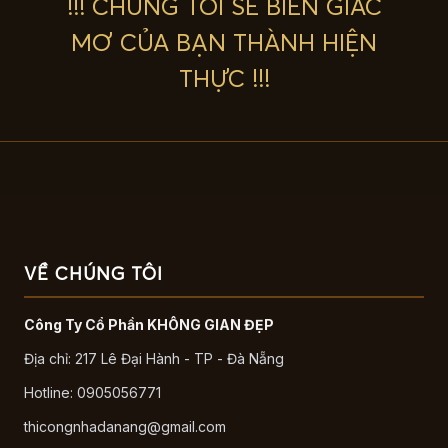
!!! CHÚNG TÔI SẼ BIẾN GIẤC
MƠ CỦA BẠN THÀNH HIỆN
THỰC !!!
VỀ CHÚNG TÔI
Công Ty Cổ Phần KHÔNG GIAN ĐẸP
Địa chỉ: 217 Lê Đại Hành - TP - Đà Nẵng
Hotline: 0905056771
thicongnhadanang@gmail.com