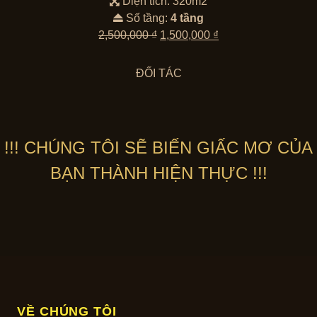
Diện tích: 320m2
Số tầng:
4 tầng
Giá
Giá
2,500,000
₫
1,500,000
₫
gốc
hiện
là:
tại
ĐỐI TÁC
2,500,000 ₫.
là:
1,500,000 ₫.
!!! CHÚNG TÔI SẼ BIẾN GIẤC MƠ CỦA
BẠN THÀNH HIỆN THỰC !!!
VỀ CHÚNG TÔI