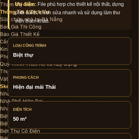
Thẩm Mỹ Viện
Ưu điểm:
File phù hợp cho thiết kế nội thất, dựng
Thông Tin & Dịch Vụ
phối cảnh, chỉnh sửa nhanh và sử dụng làm thư
Sửa chữa nhà tại Đà Nẵng
viện tham khảo.
Báo Giá Thi Công
Báo Giá Thiết Kế
Cẩm Nang Cho Chủ Nhà
LOẠI CÔNG TRÌNH
Kinh Nghiệm Xây Nhà
Biệt thự
Phong Thủy Nhà Ở
Quy Trình Thiết Kế và Xây Dựng
Thi Công Nhà Trọn Gói
PHONG CÁCH
Vật Liệu Xây Dựng
SketchUp Miễn Phí
Hiện đại mái Thái
Nhà Phố
Nhà Phố Hiện Đại
Nhà Phố Tân Cổ Điển
DIỆN TÍCH
Biệt Thự
50 m²
Biệt Thự Hiện Đại
Biệt Thự Cổ Điển
Biệt Thự Sân Vườn