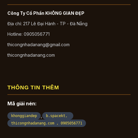
Công Ty Cổ Phần KHÔNG GIAN ĐẸP
Địa chỉ: 217 Lê Đại Hành - TP - Đà Nẵng
Hotline: 0905056771
thicongnhadanang@gmail.com
thicongnhadanang.com
THÔNG TIN THÊM
Mã giải nén:
,
khonggiandep
b.spacekt,
thicongnhadanang.com , 0905056771