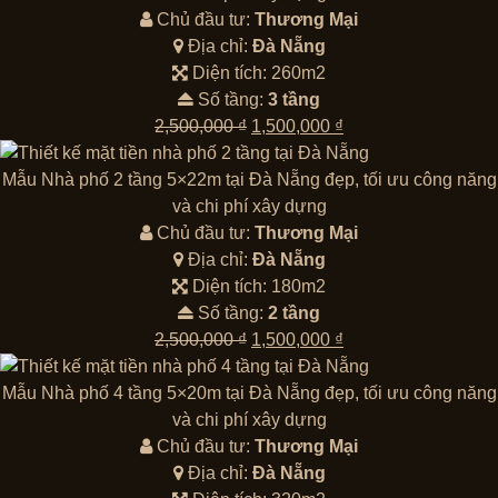
1,500,000 ₫.
Chủ đầu tư:
Thương Mại
Địa chỉ:
Đà Nẵng
Diện tích: 260m2
Số tầng:
3 tầng
Giá
Giá
2,500,000
₫
1,500,000
₫
gốc
hiện
là:
tại
Mẫu Nhà phố 2 tầng 5×22m tại Đà Nẵng đẹp, tối ưu công năng
2,500,000 ₫.
là:
và chi phí xây dựng
1,500,000 ₫.
Chủ đầu tư:
Thương Mại
Địa chỉ:
Đà Nẵng
Diện tích: 180m2
Số tầng:
2 tầng
Giá
Giá
2,500,000
₫
1,500,000
₫
gốc
hiện
là:
tại
Mẫu Nhà phố 4 tầng 5×20m tại Đà Nẵng đẹp, tối ưu công năng
2,500,000 ₫.
là:
và chi phí xây dựng
1,500,000 ₫.
Chủ đầu tư:
Thương Mại
Địa chỉ:
Đà Nẵng