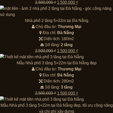
Giá
Giá
2,500,000
₫
1,500,000
₫
gốc
hiện
là:
tại
2,500,000 ₫.
là:
Nhà phố 2 tầng 5×22m tại Đà Nẵng
1,500,000 ₫.
Chủ đầu tư:
Thương Mại
Địa chỉ:
Đà Nẵng
Diện tích: 180m2
Số tầng:
2 tầng
Giá
Giá
2,500,000
₫
1,500,000
₫
gốc
hiện
là:
tại
Mẫu Nhà phố 3 tầng 5×22m tại Đà Nẵng đẹp
2,500,000 ₫.
là:
Chủ đầu tư:
Thương Mại
1,500,000 ₫.
Địa chỉ:
Đà Nẵng
Diện tích: 280m2
Số tầng:
3 tầng
Giá
Giá
2,500,000
₫
1,500,000
₫
gốc
hiện
là:
tại
Mẫu Nhà phố 3 tầng 5×22m tại Đà Nẵng đẹp, tối ưu công năng
2,500,000 ₫.
là:
và chi phí xây dựng