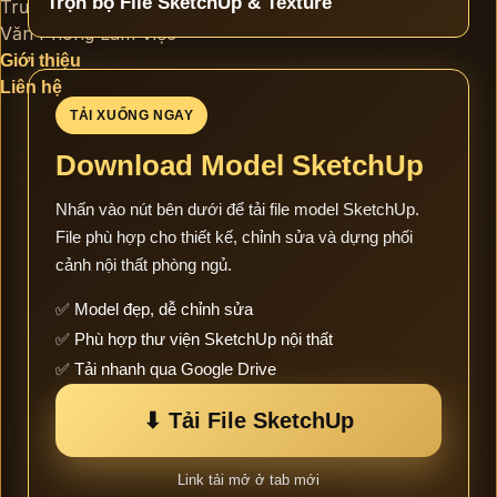
Trọn bộ File SketchUp & Texture
Trường Học
Văn Phòng Làm Việc
Giới thiệu
Liên hệ
TẢI XUỐNG NGAY
Download Model SketchUp
Nhấn vào nút bên dưới để tải file model SketchUp.
File phù hợp cho thiết kế, chỉnh sửa và dựng phối
cảnh nội thất phòng ngủ.
✅ Model đẹp, dễ chỉnh sửa
✅ Phù hợp thư viện SketchUp nội thất
✅ Tải nhanh qua Google Drive
⬇ Tải File SketchUp
Link tải mở ở tab mới