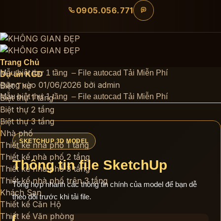
Bỏ
0905.056.771
qua
nội
dung
Trang Chủ
Mẫu biệt thự 1 tầng – File autocad Tải Miễn Phí
Dự án KGD
Đăng vào
01/06/2026
bởi
admin
Biệt Thự
Mẫu biệt thự 1 tầng – File autocad Tải Miễn Phí
Biệt thự 1 tầng
Biệt thự 2 tầng
Biệt thự 3 tầng
Nhà phố
SKETCHUP 3D MODEL
Thiết kế nhà phố 1 tầng
Thiết kế nhà phố 2 tầng
Thông tin file SketchUp
Thiết kế nhà phố 3 tầng
Thiết kế nhà phố trên 3 tầng
Tổng hợp nhanh các thông tin chính của model để bạn dễ
Khách Sạn
theo dõi trước khi tải file.
Thiết kế Căn Hộ
Thiết kế Văn phòng