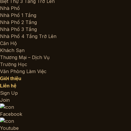
Biệt Thự 3 Tầng Trở Lên
Nhà Phố
Nhà Phố 1 Tầng
Nhà Phố 2 Tầng
Nhà Phố 3 Tầng
Nhà Phố 4 Tầng Trở Lên
Căn Hộ
Khách Sạn
Thương Mại – Dịch Vụ
Trường Học
Văn Phòng Làm Việc
Giới thiệu
Liên hệ
Sign Up
Join
Facebook
Youtube