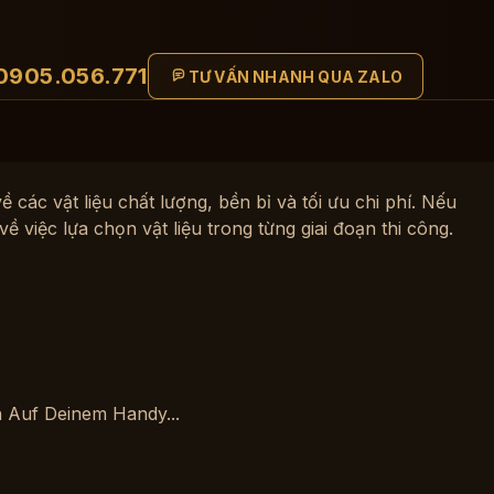
0905.056.771
TƯ VẤN NHANH QUA ZALO
ác vật liệu chất lượng, bền bỉ và tối ưu chi phí. Nếu
về việc lựa chọn vật liệu trong từng giai đoạn thi công.
h Auf Deinem Handy...