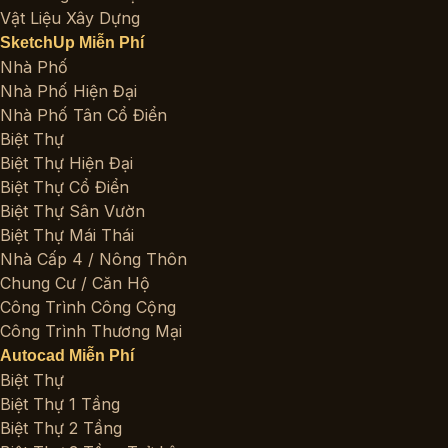
Vật Liệu Xây Dựng
SketchUp Miễn Phí
Nhà Phố
Nhà Phố Hiện Đại
Nhà Phố Tân Cổ Điển
Biệt Thự
Biệt Thự Hiện Đại
Biệt Thự Cổ Điển
Biệt Thự Sân Vườn
Biệt Thự Mái Thái
Nhà Cấp 4 / Nông Thôn
Chung Cư / Căn Hộ
Công Trình Công Cộng
Công Trình Thương Mại
Autocad Miễn Phí
Biệt Thự
Biệt Thự 1 Tầng
Biệt Thự 2 Tầng