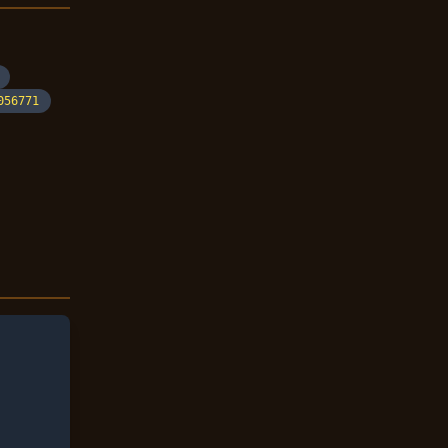
056771