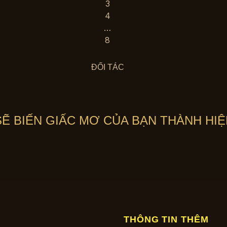
3
4
…
8
ĐỐI TÁC
 SẼ BIẾN GIẤC MƠ CỦA BẠN THÀNH HIỆ
THÔNG TIN THÊM