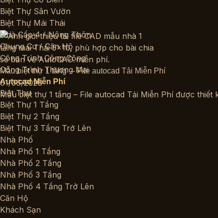
Biệt Thự Sân Vườn
Biệt Thự Mái Thái
Nhà Cấp 4 / Nông Thôn
Chung Cư / Căn Hộ
Công Trình Công Cộng
Công Trình Thương Mại
Mẫu biệt thự 1 tầng – File autocad Tải Miễn Phí
Autocad Miễn Phí
01/06/2026
Biệt Thự
Mẫu biệt thự 1 tầng – File autocad Tải Miễn Phí được thiết
Biệt Thự 1 Tầng
Biệt Thự 2 Tầng
Biệt Thự 3 Tầng Trở Lên
Nhà Phố
Nhà Phố 1 Tầng
Nhà Phố 2 Tầng
Nhà Phố 3 Tầng
Nhà Phố 4 Tầng Trở Lên
Căn Hộ
Khách Sạn