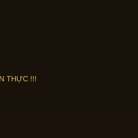
N THỰC !!!