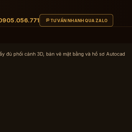
0905.056.771
TƯ VẤN NHANH QUA ZALO
 đầy đủ phối cảnh 3D, bản vẽ mặt bằng và hồ sơ Autocad