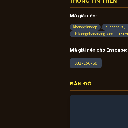
THÔNG TIN THÊM
Mã giải nén:
,
khonggiandep
b.spacekt,
thicongnhadanang.com , 0905
Mã giải nén cho Enscape:
0317156768
BẢN ĐỒ