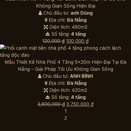
100,000 ₫.
Không Gian Sống Hiện Đại
Chủ đầu tư:
anh Dũng
Địa chỉ:
Đà Nẵng
Diện tích: 480m2
Số tầng:
4 tầng
Giá
Giá
120,000
₫
100,000
₫
gốc
hiện
là:
tại
120,000 ₫.
là:
Mẫu Thiết Kế Nhà Phố 4 Tầng 5x20m Hiện Đại Tại Đà
100,000 ₫.
Nẵng – Giải Pháp Tối Ưu Không Gian Sống
Chủ đầu tư:
ANH BÌNH
Địa chỉ:
Đà Nẵng
Diện tích: 420m2
Số tầng:
4 tầng
Giá
Giá
3,800,000
₫
3,750,000
₫
gốc
hiện
1
là:
tại
2
3,800,000 ₫.
là: