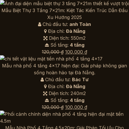
gốc
hiện
là:
tại
Mẫu Biệt Thự 3 Tầng 7x21m: Kiệt Tác Kiến Trúc Dẫn Đầu
2,500,000 ₫.
là:
Xu Hướng 2025
1,500,000 ₫.
Chủ đầu tư:
anh Toàn
Địa chỉ:
Đà Nẵng
Diện tích: 550m2
Số tầng:
4 tầng
Giá
Giá
120,000
₫
100,000
₫
gốc
hiện
là:
tại
Mẫu nhà phố 4 tầng 4×17 hiện đại: Giải pháp không gian
120,000 ₫.
là:
sống hoàn hảo tại Đà Nẵng.
100,000 ₫.
Chủ đầu tư:
Bác Tư
Địa chỉ:
Đà Nẵng
Diện tích: 240m2
Số tầng:
4 tầng
Giá
Giá
120,000
₫
100,000
₫
gốc
hiện
là:
tại
120,000 ₫.
là:
Mẫu Nhà Phố 4 Tầng 4.5x20m: Giải Pháp Tối Ưu Cho