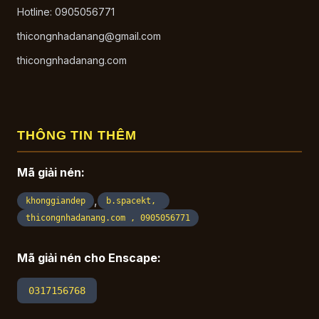
Hotline: 0905056771
thicongnhadanang@gmail.com
thicongnhadanang.com
THÔNG TIN THÊM
Mã giải nén:
,
khonggiandep
b.spacekt,
thicongnhadanang.com , 0905056771
Mã giải nén cho Enscape:
0317156768