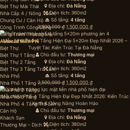
Địa chỉ:
Đà Nẵng
Biệt Thự Mái Thái
Diện tích: 360m2
Nhà Cấp 4 / Nông Thôn
Số tầng:
4 tầng
Chung Cư / Căn Hộ
Giá
Giá
2,500,000
₫
1,500,000
₫
Công Trình Công Cộng
gốc
hiện
Công Trình Thương Mại
là:
tại
Mẫu Nhà Phố 4 Tầng Hiện Đại 5x20m Đẹp Nhất 2026 –
Autocad Miễn Phí
2,500,000 ₫.
là:
Tuyệt Tác Kiến Trúc Tại Đà Nẵng
Biệt Thự
1,500,000 ₫.
Chủ đầu tư:
Thương mại
Biệt Thự 1 Tầng
Địa chỉ:
Đà Nẵng
Biệt Thự 2 Tầng
Diện tích: 360m2
Biệt Thự 3 Tầng Trở Lên
Số tầng:
4 tầng
Nhà Phố
Giá
Giá
2,500,000
₫
1,500,000
₫
Nhà Phố 1 Tầng
gốc
hiện
Nhà Phố 2 Tầng
là:
tại
Mẫu Nhà Phố 4 Tầng Hiện Đại Đẹp Nhất 2026: Kiến Trúc
Nhà Phố 3 Tầng
2,500,000 ₫.
là:
Xanh & Công Năng Hoàn Hảo
Nhà Phố 4 Tầng Trở Lên
1,500,000 ₫.
Chủ đầu tư:
Thương mại
Căn Hộ
Địa chỉ:
Đà Nẵng
Khách Sạn
Diện tích: 380m2
Thương Mại – Dịch Vụ