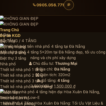
Bỏ
0905.056.771
qua
nội
dung
Trang Chủ
4 tầng
Dự án KGD
SỐ TẦNG
/
4 TẦNG
Biệt Thự
Biệt thự 1 tầng
Mẫu Nhà phố 4 tầng 5×20m tại Đà Nẵng đẹp, tối ưu công
Biệt thự 2 tầng
năng và chi phí xây dựng
Biệt thự 3 tầng
Chủ đầu tư:
Thương Mại
Nhà phố
Địa chỉ:
Đà Nẵng
Thiết kế nhà phố 1 tầng
Diện tích: 320m2
Thiết kế nhà phố 2 tầng
Số tầng:
4 tầng
Thiết kế nhà phố 3 tầng
Giá
Giá
2,500,000
₫
1,500,000
₫
Thiết kế nhà phố trên 3 tầng
gốc
hiện
Khách Sạn
là:
tại
Thiết kế Căn Hộ
2,500,000 ₫.
là:
Nhà Phố 4 Tầng Hòa Xuân Đà Nẵng: Tối Ưu Vật Liệu &
Thiết kế Văn phòng