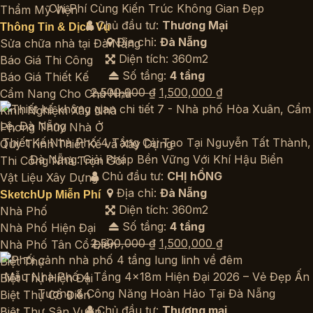
1,500,000 ₫.
Chi Phí Cùng Kiến Trúc Không Gian Đẹp
Thẩm Mỹ Viện
Chủ đầu tư:
Thương Mại
Thông Tin & Dịch Vụ
Địa chỉ:
Đà Nẵng
Sửa chữa nhà tại Đà Nẵng
Diện tích: 360m2
Báo Giá Thi Công
Số tầng:
4 tầng
Báo Giá Thiết Kế
Giá
Giá
2,500,000
₫
1,500,000
₫
Cẩm Nang Cho Chủ Nhà
gốc
hiện
Kinh Nghiệm Xây Nhà
là:
tại
Phong Thủy Nhà Ở
2,500,000 ₫.
là:
Thiết Kế Nhà Phố 4 Tầng Cải Tạo Tại Nguyễn Tất Thành,
Quy Trình Thiết Kế và Xây Dựng
1,500,000 ₫.
Đà Nẵng: Giải Pháp Bền Vững Với Khí Hậu Biển
Thi Công Nhà Trọn Gói
Chủ đầu tư:
CHỊ hỒNG
Vật Liệu Xây Dựng
Địa chỉ:
Đà Nẵng
SketchUp Miễn Phí
Diện tích: 360m2
Nhà Phố
Số tầng:
4 tầng
Nhà Phố Hiện Đại
Giá
Giá
2,500,000
₫
1,500,000
₫
Nhà Phố Tân Cổ Điển
gốc
hiện
Biệt Thự
là:
tại
Mẫu Nhà Phố 4 Tầng 4x18m Hiện Đại 2026 – Vẻ Đẹp Ấn
Biệt Thự Hiện Đại
2,500,000 ₫.
là:
Tượng & Công Năng Hoàn Hảo Tại Đà Nẵng
Biệt Thự Cổ Điển
1,500,000 ₫.
Chủ đầu tư:
Thương mại
Biệt Thự Sân Vườn