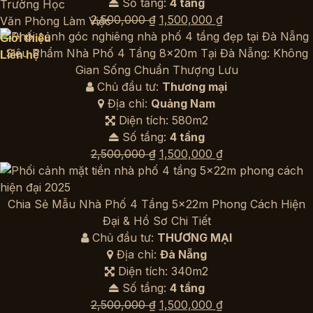
Số tầng:
4 tầng
Trường Học
Giá
Giá
2,500,000
₫
1,500,000
₫
Văn Phòng Làm Việc
gốc
hiện
Giới thiệu
là:
tại
Siêu Phẩm Nhà Phố 4 Tầng 8x20m Tại Đà Nẵng: Không
Liên hệ
2,500,000 ₫.
là:
Gian Sống Chuẩn Thượng Lưu
1,500,000 ₫.
Chủ đầu tư:
Thương mại
Địa chỉ:
Quảng Nam
Diện tích: 580m2
Số tầng:
4 tầng
Giá
Giá
2,500,000
₫
1,500,000
₫
gốc
hiện
là:
tại
2,500,000 ₫.
là:
Chia Sẻ Mẫu Nhà Phố 4 Tầng 5x22m Phong Cách Hiện
1,500,000 ₫.
Đại & Hồ Sơ Chi Tiết
Chủ đầu tư:
THƯƠNG MẠI
Địa chỉ:
Đà Nẵng
Diện tích: 340m2
Số tầng:
4 tầng
Giá
Giá
2,500,000
₫
1,500,000
₫