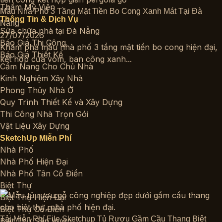
Thẩm Mỹ Viện
Mẫu Nhà Phố 3 Tầng Mặt Tiền Bo Cong Xanh Mát Tại Đà
Thông Tin & Dịch Vụ
Nẵng
Sửa chữa nhà tại Đà Nẵng
27/07/2026
Báo Giá Thi Công
Khám phá mẫu nhà phố 3 tầng mặt tiền bo cong hiện đại,
Báo Giá Thiết Kế
kết hợp cửa vòm, ban công xanh...
Cẩm Nang Cho Chủ Nhà
Kinh Nghiệm Xây Nhà
Phong Thủy Nhà Ở
Quy Trình Thiết Kế và Xây Dựng
Thi Công Nhà Trọn Gói
Vật Liệu Xây Dựng
SketchUp Miễn Phí
Nhà Phố
Nhà Phố Hiện Đại
Nhà Phố Tân Cổ Điển
Biệt Thự
Biệt Thự Hiện Đại
Biệt Thự Cổ Điển
Tải Miễn Phí File Sketchup Tủ Rượu Gầm Cầu Thang Biệt
Biệt Thự Sân Vườn