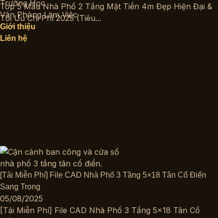
Trường Học
Top 5 Mẫu Nhà Phố 2 Tầng Mặt Tiền 4m Đẹp Hiện Đại &
Văn Phòng Làm Việc
Tối Ưu Chi Phí 2025 (Tiêu...
Giới thiệu
Liên hệ
[Tải Miễn Phí] File CAD Nhà Phố 3 Tầng 5×18 Tân Cổ Điển
Sang Trọng
05/08/2025
[Tải Miễn Phí] File CAD Nhà Phố 3 Tầng 5×18 Tân Cổ