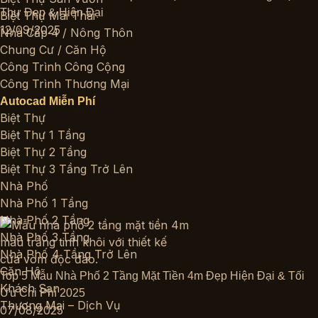
Thự Đẹp & Hiện Đại
Biệt Thự Mái Thái
12/09/2025
Nhà Cấp 4 / Nông Thôn
Chung Cư / Căn Hộ
Công Trình Công Cộng
Công Trình Thương Mại
Autocad Miễn Phí
Biệt Thự
Biệt Thự 1 Tầng
Biệt Thự 2 Tầng
Biệt Thự 3 Tầng Trở Lên
Nhà Phố
Nhà Phố 1 Tầng
Nhà Phố 2 Tầng
Nhà Phố 3 Tầng
Nhà Phố 4 Tầng Trở Lên
Căn Hộ
Top 5 Mẫu Nhà Phố 2 Tầng Mặt Tiền 4m Đẹp Hiện Đại & Tối
Khách Sạn
Ưu Chi Phí 2025
Thương Mại – Dịch Vụ
07/08/2025