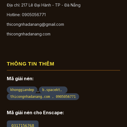
Địa chỉ: 217 Lê Đại Hành - TP - Đà Nẵng
Hotline: 0905056771
thicongnhadanang@gmail.com
thicongnhadanang.com
THÔNG TIN THÊM
Mã giải nén:
,
khonggiandep
b.spacekt,
thicongnhadanang.com , 0905056771
Mã giải nén cho Enscape:
0317156768