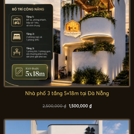
Nhà phố 3 tầng 5×18m tại Đà Nẵng
Giá
Giá
2,500,000
₫
1,500,000
₫
gốc
hiện
là:
tại
2,500,000 ₫.
là:
1,500,000 ₫.