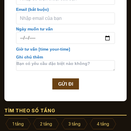
Email (bắt buộc)
Ngày muốn tư vấn
Giờ tư vấn
[time your-time]
Ghi chú thêm
TÌM THEO SỐ TẦNG
1 tầng
2 tầng
3 tầng
4 tầng