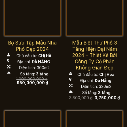
Bộ Sưu Tập Mẫu Nhà
Mẫu Biệt Thự Phố 3
Phố Đẹp 2024
Tầng Hiện Đại Năm
2024 – Thiết Kế Bởi
Chủ đầu tư:
CHỊ HÀ
Công Ty Cổ Phần
Địa chỉ:
ĐÀ NẴNG
Không Gian Đẹp
Diện tích: 300m2
Số tầng:
3 tầng
Chủ đầu tư:
Chị Hoa
1,000,000,000
₫
Địa chỉ:
Đà Nẵng
Giá
Giá
950,000,000
₫
gốc
hiện
Diện tích: 320m2
là:
tại
Số tầng:
3 tầng
1,000,000,000 ₫.
là:
950,000,000 ₫.
Giá
Giá
3,800,000
₫
3,750,000
₫
gốc
hiệ
là:
tại
3,800,000 ₫.
là:
3,7