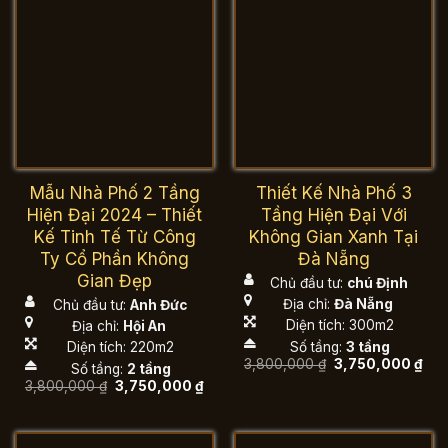
Mẫu Nhà Phố 2 Tầng
Thiết Kế Nhà Phố 3
Hiện Đại 2024 – Thiết
Tầng Hiện Đại Với
Kế Tinh Tế Từ Công
Không Gian Xanh Tại
Ty Cổ Phần Không
Đà Nẵng
Gian Đẹp
Chủ đầu tư:
chú Định
Địa chỉ:
Đà Nẵng
Chủ đầu tư:
Anh Đức
Diện tích: 300m2
Địa chỉ:
Hội An
Số tầng:
3 tầng
Diện tích: 220m2
Giá
Giá
3,800,000
₫
3,750,000
₫
Số tầng:
2 tầng
gốc
hiệ
Giá
Giá
3,800,000
₫
3,750,000
₫
là:
tại
gốc
hiện
3,800,000 ₫.
là:
là:
tại
3,7
3,800,000 ₫.
là:
3,750,000 ₫.