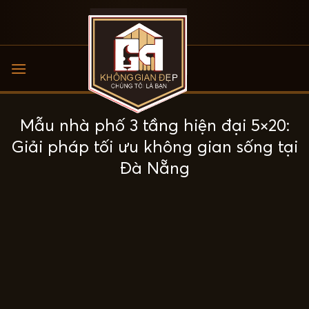
Bỏ
qua
nội
dung
Mẫu nhà phố 3 tầng hiện đại 5×20:
Giải pháp tối ưu không gian sống tại
Đà Nẵng