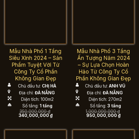
Mẫu Nhà Phố 1 Tầng
Mẫu Nhà Phố 3 Tầng
Siêu Xinh 2024 – Sản
Ấn Tượng Năm 2024
Phẩm Tuyệt Vời Từ
– Sự Lựa Chọn Hoàn
Công Ty Cổ Phần
Hảo Từ Công Ty Cổ
Không Gian Đẹp
Phần Không Gian Đẹp
Chủ đầu tư:
CHỊ HÀ
Chủ đầu tư:
ANH VŨ
Địa chỉ:
ĐÀ NẴNG
Địa chỉ:
ĐÀ NẴNG
Diện tích: 100m2
Diện tích: 270m2
Số tầng:
1 tầng
Số tầng:
3 tầng
350,000,000
₫
1,000,000,000
₫
Giá
Giá
Giá
Giá
340,000,000
₫
950,000,000
₫
gốc
hiện
gốc
hiện
là:
tại
là:
tại
350,000,000 ₫.
là:
1,000,000,000 ₫.
là:
340,000,000 ₫.
950,000,