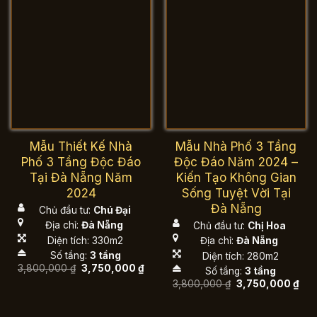
Mẫu Thiết Kế Nhà
Mẫu Nhà Phố 3 Tầng
Phố 3 Tầng Độc Đáo
Độc Đáo Năm 2024 –
Tại Đà Nẵng Năm
Kiến Tạo Không Gian
2024
Sống Tuyệt Vời Tại
Đà Nẵng
Chủ đầu tư:
Chú Đại
Địa chỉ:
Đà Nẵng
Chủ đầu tư:
Chị Hoa
Diện tích: 330m2
Địa chỉ:
Đà Nẵng
Số tầng:
3 tầng
Diện tích: 280m2
Giá
Giá
3,800,000
₫
3,750,000
₫
Số tầng:
3 tầng
gốc
hiện
Giá
Giá
3,800,000
₫
3,750,000
₫
là:
tại
gốc
hiệ
3,800,000 ₫.
là:
là:
tại
3,750,000 ₫.
3,800,000 ₫.
là: