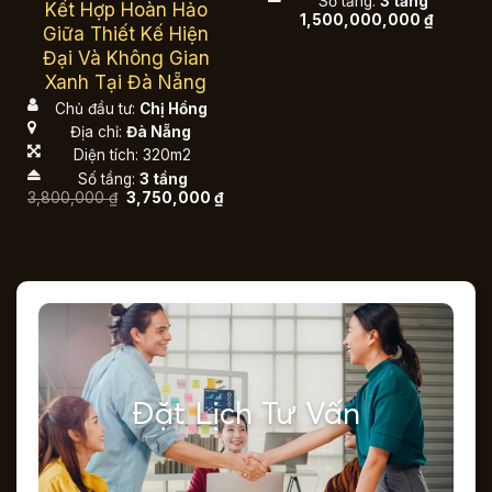
Số tầng:
3 tầng
Kết Hợp Hoàn Hảo
1,500,000,000
₫
Giữa Thiết Kế Hiện
Đại Và Không Gian
Xanh Tại Đà Nẵng
Chủ đầu tư:
Chị Hồng
Địa chỉ:
Đà Nẵng
Diện tích: 320m2
Số tầng:
3 tầng
Giá
Giá
3,800,000
₫
3,750,000
₫
gốc
hiện
là:
tại
3,800,000 ₫.
là:
3,750,000 ₫.
Đặt Lịch Tư Vấn