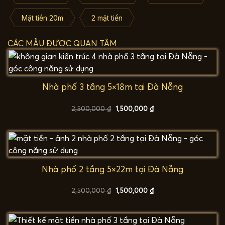
Mặt tiền 20m
2 mặt tiền
CÁC MẪU ĐƯỢC QUAN TÂM
Nhà phố 3 tầng 5×18m tại Đà Nẵng
Giá
Giá
2,500,000
₫
1,500,000
₫
gốc
hiện
là:
tại
2,500,000 ₫.
là:
1,500,000 ₫.
Nhà phố 2 tầng 5×22m tại Đà Nẵng
Giá
Giá
2,500,000
₫
1,500,000
₫
gốc
hiện
là:
tại
2,500,000 ₫.
là:
1,500,000 ₫.