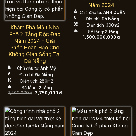
Năm 2024
Chủ đầu tư:
ANH QUÂN
Địa chỉ:
Đà Nẵng
Diện tích: 300m2
Khám Phá Mẫu Nhà
Số tầng:
3 tầng
Phố 2 Tầng Độc Đáo
1,500,000,000
₫
Năm 2024 – Giải
Pháp Hoàn Hảo Cho
Không Gian Sống Tại
Đà Nẵng
Chủ đầu tư:
Anh Mỹ
Địa chỉ:
Đà Nẵng
Diện tích: 280m2
Số tầng:
2 tầng
Giá
Giá
3,800,000
₫
3,750,000
₫
gốc
hiện
là:
tại
3,800,000 ₫.
là:
3,750,000 ₫.