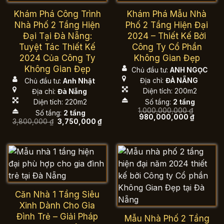
Khám Phá Công Trình
Khám Phá Mẫu Nhà
Nhà Phố 2 Tầng Hiện
Phố 2 Tầng Hiện Đại
Đại Tại Đà Nẵng:
2024 – Thiết Kế Bởi
Tuyệt Tác Thiết Kế
Công Ty Cổ Phần
2024 Của Công Ty
Không Gian Đẹp
Không Gian Đẹp
Chủ đầu tư:
ANH NGỌC
Địa chỉ:
ĐÀ NẴNG
Chủ đầu tư:
Anh Nhật
Diện tích: 200m2
Địa chỉ:
Đà Nẵng
Số tầng:
2 tầng
Diện tích: 220m2
1,000,000,000
₫
Số tầng:
2 tầng
Giá
Giá
980,000,000
₫
Giá
Giá
3,800,000
₫
3,750,000
₫
gốc
hiện
gốc
hiện
là:
tại
là:
tại
1,000,000,000 ₫.
là:
3,800,000 ₫.
là:
980,000,
3,750,000 ₫.
Căn Nhà 1 Tầng Siêu
Xinh Dành Cho Gia
Đình Trẻ – Giải Pháp
Mẫu Nhà Phố 2 Tầng