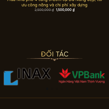
ưu công năng và chi phí xây dựng
Giá
Giá
2,500,000
₫
1,500,000
₫
gốc
hiện
là:
tại
2,500,000 ₫.
là:
1,500,000 ₫.
ĐỐI TÁC