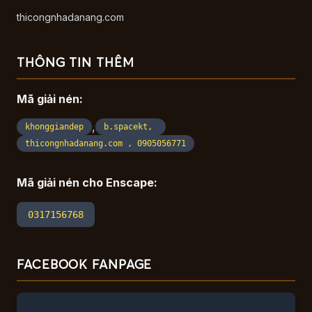
thicongnhadanang.com
THÔNG TIN THÊM
Mã giải nén:
,
khonggiandep
b.spacekt,
thicongnhadanang.com , 0905056771
Mã giải nén cho Enscape:
0317156768
FACEBOOK FANPAGE