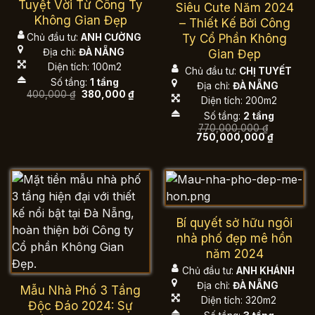
Tuyệt Vời Từ Công Ty
Siêu Cute Năm 2024
Không Gian Đẹp
– Thiết Kế Bởi Công
Ty Cổ Phần Không
Chủ đầu tư:
ANH CƯỜNG
Địa chỉ:
ĐÀ NẴNG
Gian Đẹp
Diện tích: 100m2
Chủ đầu tư:
CHỊ TUYẾT
Số tầng:
1 tầng
Địa chỉ:
ĐÀ NẴNG
Giá
Giá
400,000
₫
380,000
₫
Diện tích: 200m2
gốc
hiện
là:
tại
Số tầng:
2 tầng
400,000 ₫.
là:
770,000,000
₫
380,000 ₫.
Giá
Giá
750,000,000
₫
gốc
hiện
là:
tại
770,000,000 ₫.
là:
750,000,
Bí quyết sở hữu ngôi
nhà phố đẹp mê hồn
năm 2024
Chủ đầu tư:
ANH KHÁNH
Địa chỉ:
ĐÀ NẴNG
Mẫu Nhà Phố 3 Tầng
Diện tích: 320m2
Độc Đáo 2024: Sự