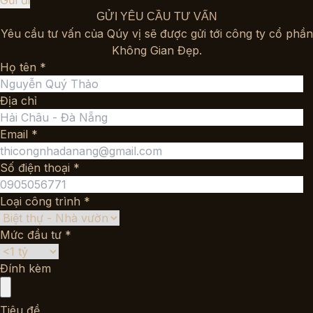
GỬI YÊU CẦU TƯ VẤN
Yêu cầu tư vấn của Qúy vị sẽ được gửi tới công ty cổ phần
Không Gian Đẹp.
Họ tên *
Địa chỉ
Email *
Số điện thoại *
Loại công trình *
Mức đầu tư *
Đính kèm
Tiêu đề