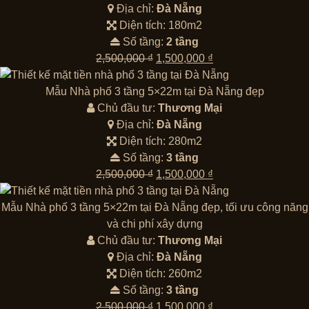
Địa chỉ:
Đà Nẵng
Diện tích: 180m2
Số tầng:
2 tầng
Giá
Giá
2,500,000
₫
1,500,000
₫
gốc
hiện
là:
tại
Mẫu Nhà phố 3 tầng 5×22m tại Đà Nẵng đẹp
2,500,000 ₫.
là:
Chủ đầu tư:
Thương Mại
1,500,000 ₫.
Địa chỉ:
Đà Nẵng
Diện tích: 280m2
Số tầng:
3 tầng
Giá
Giá
2,500,000
₫
1,500,000
₫
gốc
hiện
là:
tại
Mẫu Nhà phố 3 tầng 5×22m tại Đà Nẵng đẹp, tối ưu công năng
2,500,000 ₫.
là:
và chi phí xây dựng
1,500,000 ₫.
Chủ đầu tư:
Thương Mại
Địa chỉ:
Đà Nẵng
Diện tích: 260m2
Số tầng:
3 tầng
Giá
Giá
2,500,000
₫
1,500,000
₫