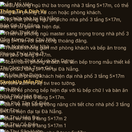
Thẩm Mỹ Viện
Thông Tin & Dịch Vụ
Sửa chữa nhà tại Đà Nẵng
Báo Giá Thi Công
Báo Giá Thiết Kế
Cẩm Nang Cho Chủ Nhà
Kinh Nghiệm Xây Nhà
Phong Thủy Nhà Ở
Quy Trình Thiết Kế và Xây Dựng
Thi Công Nhà Trọn Gói
Vật Liệu Xây Dựng
SketchUp Miễn Phí
Nhà Phố
Nhà Phố Hiện Đại
Nhà Phố Tân Cổ Điển
Biệt Thự
Biệt Thự Hiện Đại
Biệt Thự Cổ Điển
Biệt Thự Sân Vườn