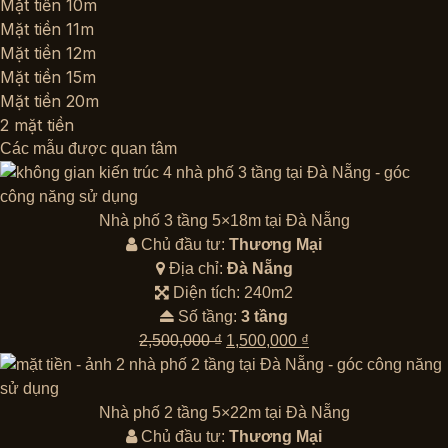
Mặt tiền 10m
Mặt tiền 11m
Mặt tiền 12m
Mặt tiền 15m
Mặt tiền 20m
2 mặt tiền
Các mẫu được quan tâm
Nhà phố 3 tầng 5×18m tại Đà Nẵng
Chủ đầu tư:
Thương Mại
Địa chỉ:
Đà Nẵng
Diện tích: 240m2
Số tầng:
3 tầng
Giá
Giá
2,500,000
₫
1,500,000
₫
gốc
hiện
là:
tại
2,500,000 ₫.
là:
Nhà phố 2 tầng 5×22m tại Đà Nẵng
1,500,000 ₫.
Chủ đầu tư:
Thương Mại