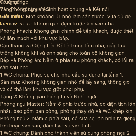
Trường Học
Công năng:
Văn Phòng Làm Việc
Tầng 1: Không gian Sinh hoạt chung và Kết nối
Sân trước: Một khoảng lùi nhỏ làm sân trước, vừa đủ để
Giới thiệu
xe máy và tạo không gian đệm trước khi vào nhà.
Liên hệ
Phòng khách: Không gian chính để tiếp khách, được thiết
kế liền mạch với khu vực bếp.
Cầu thang và Giếng trời: Đặt ở trung tâm nhà, giúp lưu
thông không khí và ánh sáng cho toàn bộ không gian.
Bếp và Phòng ăn: Nằm ở phía sau phòng khách, có lối ra
sân sau nhỏ.
1 WC chung: Phục vụ cho nhu cầu sử dụng tại tầng 1.
Sân sau: Khoảng không gian nhỏ để lấy sáng, thông gió
và có thể làm khu vực giặt phơi phụ.
Tầng 2: Không gian Riêng tư và Nghỉ ngơi
Phòng ngủ Master: Nằm ở phía trước nhà, có diện tích lớn
nhất, bao gồm ban công, phòng thay đồ và WC khép kín.
Phòng ngủ 2: Nằm ở phía sau, có cửa sổ lớn nhìn ra giếng
trời hoặc sân sau, đảm bảo sự yên tĩnh.
1 WC chung: Dành cho thành viên sử dụng phòng ngủ 2