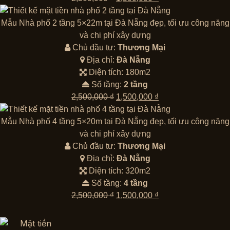
gốc
hiện
là:
tại
Mẫu Nhà phố 2 tầng 5×22m tại Đà Nẵng đẹp, tối ưu công năng
2,500,000 ₫.
là:
và chi phí xây dựng
1,500,000 ₫.
Chủ đầu tư:
Thương Mại
Địa chỉ:
Đà Nẵng
Diện tích: 180m2
Số tầng:
2 tầng
Giá
Giá
2,500,000
₫
1,500,000
₫
gốc
hiện
là:
tại
Mẫu Nhà phố 4 tầng 5×20m tại Đà Nẵng đẹp, tối ưu công năng
2,500,000 ₫.
là:
và chi phí xây dựng
1,500,000 ₫.
Chủ đầu tư:
Thương Mại
Địa chỉ:
Đà Nẵng
Diện tích: 320m2
Số tầng:
4 tầng
Giá
Giá
2,500,000
₫
1,500,000
₫
gốc
hiện
là:
tại