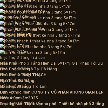
Biệt Thự Mái Thái
Nhà Cấp 4 / Nông Thôn
Chung Cư / Căn Hộ
Công Trình Công Cộng
Công Trình Thương Mại
Autocad Miễn Phí
Biệt Thự
Biệt Thự 1 Tầng
Biệt Thự 2 Tầng
Biệt Thự 3 Tầng Trở Lên
Nhà Phố
Mẫu Nhà Phố 3 Tầng Hiện Đại 5x17m: Giải Pháp Tối Ưu
Nhà Phố 1 Tầng
Cho Thiết Kế Nhà Tại Đà Nẵng
Nhà Phố 2 Tầng
Chủ đầu tư:
ANH THẠCH
Nhà Phố 3 Tầng
Địa điểm:
Đà Nẵng
Nhà Phố 4 Tầng Trở Lên
Số tầng:
3 tầng
Căn Hộ
Đơn vị thực hiện:
CÔNG TY CỔ PHẦN KHÔNG GIAN ĐẸP
Khách Sạn
Năm thực hiện:
2025
Thương Mại – Dịch Vụ
Loại thiết kế:
Thiết kế nhà phố
,
Thiết kế nhà phố 3 tầng