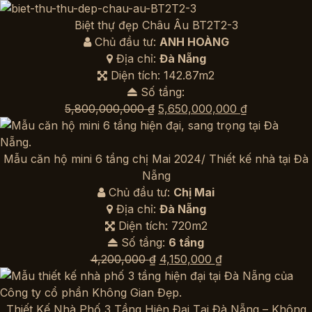
gốc
hiện
là:
tại
Biệt thự đẹp Châu Âu BT2T2-3
3,800,000 ₫.
là:
Chủ đầu tư:
ANH HOÀNG
3,750,000 ₫.
Địa chỉ:
Đà Nẵng
Diện tích: 142.87m2
Số tầng:
Giá
Giá
5,800,000,000
₫
5,650,000,000
₫
gốc
hiện
là:
tại
5,800,000,000 ₫.
là:
Mẫu căn hộ mini 6 tầng chị Mai 2024/ Thiết kế nhà tại Đà
5,650,000,0
Nẵng
Chủ đầu tư:
Chị Mai
Địa chỉ:
Đà Nẵng
Diện tích: 720m2
Số tầng:
6 tầng
Giá
Giá
4,200,000
₫
4,150,000
₫
gốc
hiện
là:
tại
4,200,000 ₫.
là:
Thiết Kế Nhà Phố 3 Tầng Hiện Đại Tại Đà Nẵng – Không