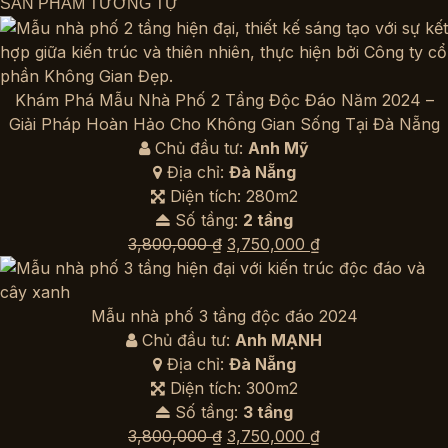
SẢN PHẨM TƯƠNG TỰ
Khám Phá Mẫu Nhà Phố 2 Tầng Độc Đáo Năm 2024 –
Giải Pháp Hoàn Hảo Cho Không Gian Sống Tại Đà Nẵng
Chủ đầu tư:
Anh Mỹ
Địa chỉ:
Đà Nẵng
Diện tích: 280m2
Số tầng:
2 tầng
Giá
Giá
3,800,000
₫
3,750,000
₫
gốc
hiện
là:
tại
3,800,000 ₫.
là:
Mẫu nhà phố 3 tầng độc đáo 2024
3,750,000 ₫.
Chủ đầu tư:
Anh MẠNH
Địa chỉ:
Đà Nẵng
Diện tích: 300m2
Số tầng:
3 tầng
Giá
Giá
3,800,000
₫
3,750,000
₫