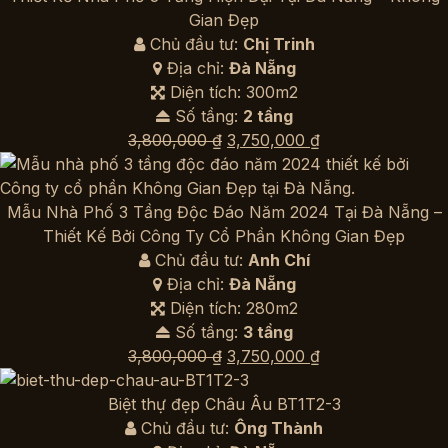
4,150,000 ₫.
Gian Đẹp
Chủ đầu tư:
Chị Trinh
Địa chỉ:
Đà Nẵng
Diện tích: 300m2
Số tầng:
2 tầng
Giá
Giá
3,800,000
₫
3,750,000
₫
gốc
hiện
là:
tại
3,800,000 ₫.
là:
Mẫu Nhà Phố 3 Tầng Độc Đáo Năm 2024 Tại Đà Nẵng –
3,750,000 ₫.
Thiết Kế Bởi Công Ty Cổ Phần Không Gian Đẹp
Chủ đầu tư:
Anh Chí
Địa chỉ:
Đà Nẵng
Diện tích: 280m2
Số tầng:
3 tầng
Giá
Giá
3,800,000
₫
3,750,000
₫
gốc
hiện
là:
tại
Biệt thự đẹp Châu Âu BT1T2-3
3,800,000 ₫.
là:
Chủ đầu tư:
Ông Thành