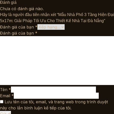
Đánh giá
Chưa có đánh giá nào.
Hãy là người đầu tiên nhận xét “Mẫu Nhà Phố 3 Tầng Hiện Đại
5x17m: Giải Pháp Tối Ưu Cho Thiết Kế Nhà Tại Đà Nẵng”
Đánh giá của bạn
*
Đánh giá của bạn
*
Tên
*
Email
*
Lưu tên của tôi, email, và trang web trong trình duyệt
này cho lần bình luận kế tiếp của tôi.