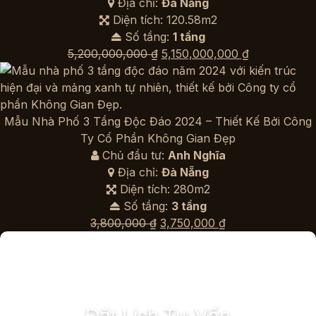
3,750,000 ₫.
Địa chỉ:
Đà Nẵng
Diện tích: 120.58m2
Số tầng:
1 tầng
Giá
Giá
5,200,000,000
₫
5,150,000,000
₫
gốc
hiện
là:
tại
5,200,000,000 ₫.
là:
5,150,000,00
Mẫu Nhà Phố 3 Tầng Độc Đáo 2024 – Thiết Kế Bởi Công
Ty Cổ Phần Không Gian Đẹp
Chủ đầu tư:
Anh Nghĩa
Địa chỉ:
Đà Nẵng
Diện tích: 280m2
Số tầng:
3 tầng
Giá
Giá
3,800,000
₫
3,750,000
₫
gốc
hiện
là:
tại
3,800,000 ₫.
là:
3,750,000 ₫.
Đặt Lịch Tư Vấn