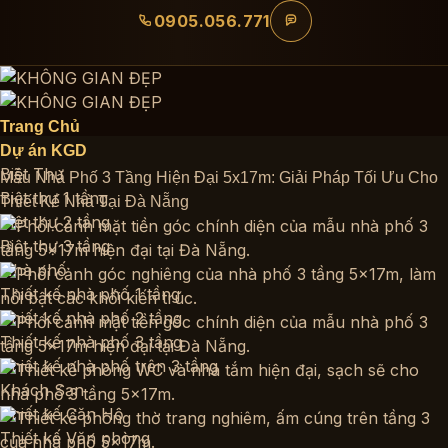
Bỏ
0905.056.771
qua
nội
dung
Trang Chủ
Dự án KGD
Biệt Thự
Mẫu Nhà Phố 3 Tầng Hiện Đại 5x17m: Giải Pháp Tối Ưu Cho
Biệt thự 1 tầng
Thiết Kế Nhà Tại Đà Nẵng
Biệt thự 2 tầng
Biệt thự 3 tầng
Nhà phố
Thiết kế nhà phố 1 tầng
Thiết kế nhà phố 2 tầng
Thiết kế nhà phố 3 tầng
Thiết kế nhà phố trên 3 tầng
Khách Sạn
Thiết kế Căn Hộ
Thiết kế Văn phòng