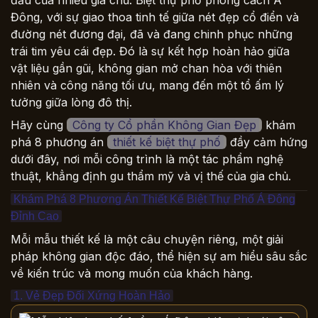
đầu của nhiều gia chủ. Biệt thự phố phong cách Á
Đông, với sự giao thoa tinh tế giữa nét đẹp cổ điển và
đường nét đương đại, đã và đang chinh phục những
trái tim yêu cái đẹp. Đó là sự kết hợp hoàn hảo giữa
vật liệu gần gũi, không gian mở chan hòa với thiên
nhiên và công năng tối ưu, mang đến một tổ ấm lý
tưởng giữa lòng đô thị.
Hãy cùng
Công ty Cổ phần Không Gian Đẹp
khám
phá 8 phương án
thiết kế biệt thự phố
đầy cảm hứng
dưới đây, nơi mỗi công trình là một tác phẩm nghệ
thuật, khẳng định gu thẩm mỹ và vị thế của gia chủ.
Khám Phá 8 Phương Án Thiết Kế Biệt Thự Phố Á Đông
Đỉnh Cao
Mỗi mẫu thiết kế là một câu chuyện riêng, một giải
pháp không gian độc đáo, thể hiện sự am hiểu sâu sắc
về kiến trúc và mong muốn của khách hàng.
1. Vẻ Đẹp Đối Xứng Hoàn Hảo