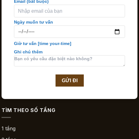
Email (bắt buộc)
Ngày muốn tư vấn
Giờ tư vấn
[time your-time]
Ghi chú thêm
TÌM THEO SỐ TẦNG
1 tầng