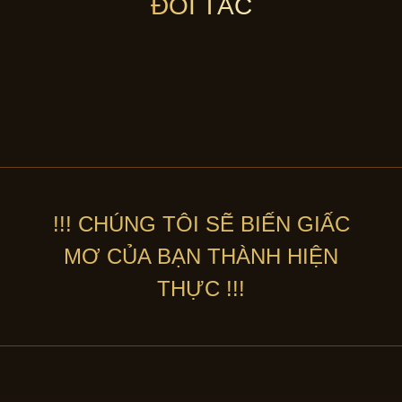
ĐỐI TÁC
!!! CHÚNG TÔI SẼ BIẾN GIẤC
MƠ CỦA BẠN THÀNH HIỆN
THỰC !!!