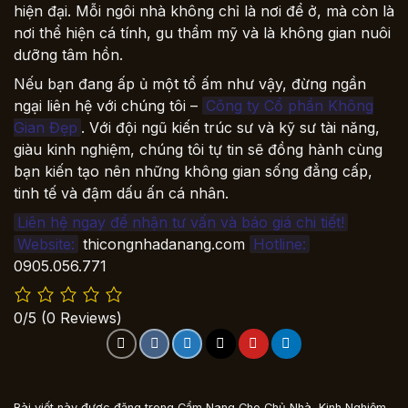
hiện đại. Mỗi ngôi nhà không chỉ là nơi để ở, mà còn là
nơi thể hiện cá tính, gu thẩm mỹ và là không gian nuôi
dưỡng tâm hồn.
Nếu bạn đang ấp ủ một tổ ấm như vậy, đừng ngần
ngại liên hệ với chúng tôi –
Công ty Cổ phần Không
Gian Đẹp
. Với đội ngũ kiến trúc sư và kỹ sư tài năng,
giàu kinh nghiệm, chúng tôi tự tin sẽ đồng hành cùng
bạn kiến tạo nên những không gian sống đẳng cấp,
tinh tế và đậm dấu ấn cá nhân.
Liên hệ ngay để nhận tư vấn và báo giá chi tiết!
Website:
thicongnhadanang.com
Hotline:
0905.056.771
0/5
(0 Reviews)
Bài viết này được đăng trong
Cẩm Nang Cho Chủ Nhà
,
Kinh Nghiệm