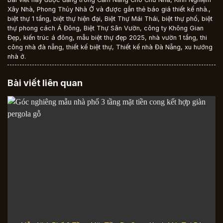
Xây Nhà
,
Phong Thủy Nhà Ở
và được gắn thẻ
báo giá thiết kế nhà.
,
biệt thự 1 tầng
,
biệt thự hiện đại
,
Biệt Thự Mái Thái
,
biệt thự phố
,
biệt
thự phong cách Á Đông
,
Biệt Thự Sân Vườn
,
công ty Không Gian
Đẹp
,
kiến trúc á đông
,
mẫu biệt thự đẹp 2025
,
nhà vườn 1 tầng
,
thi
công nhà đà nẵng
,
thiết kế biệt thự
,
Thiết kế nhà Đà Nẵng
,
xu hướng
nhà ở
.
Bài viết liên quan