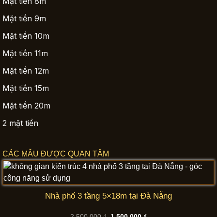
Mặt tiền 8m
Mặt tiền 9m
Mặt tiền 10m
Mặt tiền 11m
Mặt tiền 12m
Mặt tiền 15m
Mặt tiền 20m
2 mặt tiền
CÁC MẪU ĐƯỢC QUAN TÂM
Nhà phố 3 tầng 5×18m tại Đà Nẵng
Giá
Giá
2,500,000
₫
1,500,000
₫