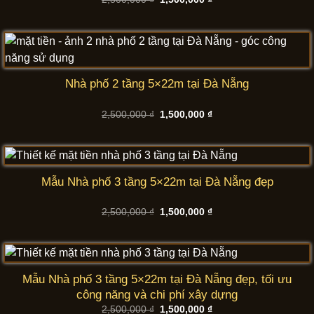
gốc
hiện
là:
tại
2,500,000 ₫.
là:
1,500,000 ₫.
Nhà phố 2 tầng 5×22m tại Đà Nẵng
Giá
Giá
2,500,000
₫
1,500,000
₫
gốc
hiện
là:
tại
2,500,000 ₫.
là:
1,500,000 ₫.
Mẫu Nhà phố 3 tầng 5×22m tại Đà Nẵng đẹp
Giá
Giá
2,500,000
₫
1,500,000
₫
gốc
hiện
là:
tại
2,500,000 ₫.
là:
1,500,000 ₫.
Mẫu Nhà phố 3 tầng 5×22m tại Đà Nẵng đẹp, tối ưu
công năng và chi phí xây dựng
Giá
Giá
2,500,000
₫
1,500,000
₫