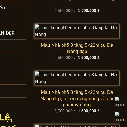
iển
Giá
Giá
2,500,000
₫
1,500,000
₫
gốc
hiện
là:
tại
2,500,000 ₫.
là:
1,500,000 ₫.
AN ĐẸP
Mẫu Nhà phố 3 tầng 5×22m tại Đà
Nẵng đẹp
Giá
Giá
2,500,000
₫
1,500,000
₫
gốc
hiện
là:
tại
2,500,000 ₫.
là:
1,500,000 ₫.
Mẫu Nhà phố 3 tầng 5×22m tại Đà
Nẵng đẹp, tối ưu công năng và chi
phí xây dựng
Giá
Giá
2,500,000
₫
1,500,000
₫
Lệ,
gốc
hiện
là:
tại
2,500,000 ₫.
là:
1,500,000 ₫.