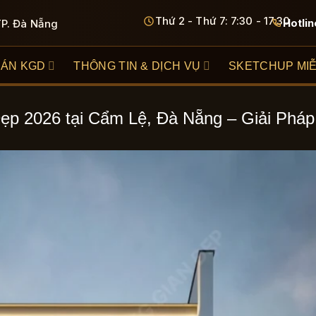
Thứ 2 - Thứ 7: 7:30 - 17:30
Hotlin
TP. Đà Nẵng
 ÁN KGD
THÔNG TIN & DỊCH VỤ
SKETCHUP MIỄ
Đẹp 2026 tại Cẩm Lệ, Đà Nẵng – Giải Phá