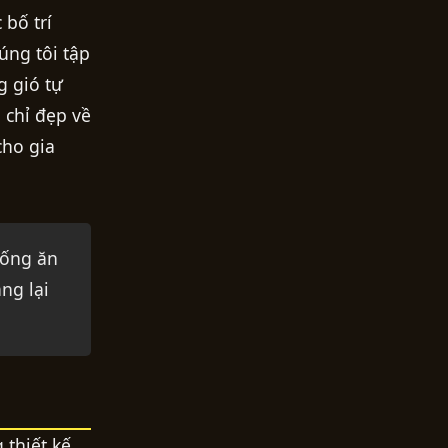
 bố trí
úng tôi tập
g gió tự
 chỉ đẹp về
cho gia
hống ăn
ng lại
 thiết kế