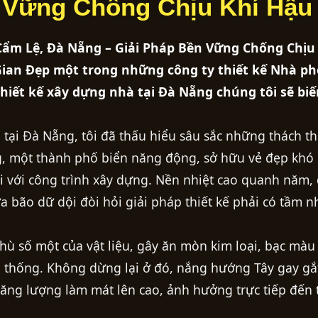
 Vững Chống Chịu Khí Hậu
 Cẩm Lệ, Đà Nẵng – Giải Pháp Bền Vững Chống Chịu
Gian Đẹp một trong những công ty thiết kế Nhà ph
thiết kế xây dựng nhà tại Đà Nẵng chúng tôi sẽ bi
tại Đà Nẵng, tôi đã thấu hiểu sâu sắc những thách t
g, một thành phố biển năng động, sở hữu vẻ đẹp khó
 với công trình xây dựng. Nền nhiệt cao quanh năm,
 bão dữ dội đòi hỏi giải pháp thiết kế phải có tầm n
hù số một của vật liệu, gây ăn mòn kim loại, bạc màu
n thống. Không dừng lại ở đó, nắng hướng Tây gay gắ
năng lượng làm mát lên cao, ảnh hưởng trực tiếp đến 