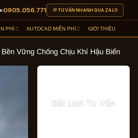
0905.056.771
e:
TƯ VẤN NHANH QUA ZALO
N PHÍ
AUTOCAD MIỄN PHÍ
GIỚI THIỆU
p Bền Vững Chống Chịu Khí Hậu Biển
Đặt Lịch Tư Vấn