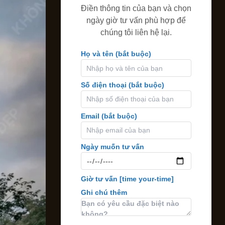
Điền thông tin của bạn và chọn
ngày giờ tư vấn phù hợp để
chúng tôi liên hệ lại.
Họ và tên (bắt buộc)
Số điện thoại (bắt buộc)
Email (bắt buộc)
Ngày muốn tư vấn
Giờ tư vấn
[time your-time]
Ghi chú thêm