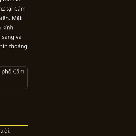
m2 tại Cẩm
hiên. Mặt
à kính
h sáng và
nhìn thoáng
trội.