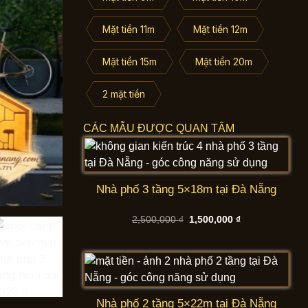
Mặt tiền 11m
Mặt tiền 12m
Mặt tiền 15m
Mặt tiền 20m
2 mặt tiền
CÁC MẪU ĐƯỢC QUAN TÂM
Nhà phố 3 tầng 5×18m tại Đà Nẵng
Giá
Giá
2,500,000
₫
1,500,000
₫
gốc
hiện
là:
tại
2,500,000 ₫.
là:
1,500,000 ₫.
Nhà phố 2 tầng 5×22m tại Đà Nẵng