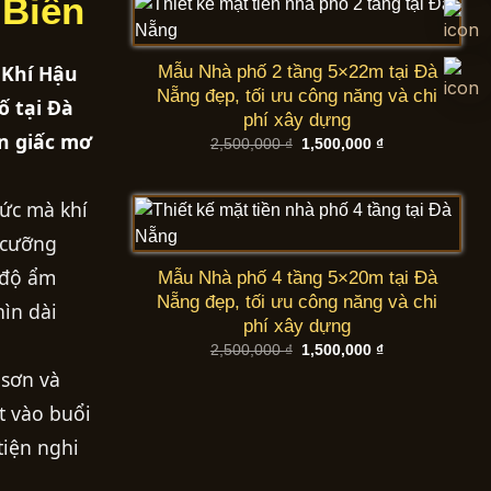
 Biển
 Khí Hậu
Mẫu Nhà phố 2 tầng 5×22m tại Đà
Nẵng đẹp, tối ưu công năng và chi
ố tại Đà
phí xây dựng
ến giấc mơ
Giá
Giá
2,500,000
₫
1,500,000
₫
gốc
hiện
là:
tại
2,500,000 ₫.
là:
1,500,000 ₫.
hức mà khí
 cưỡng
 độ ẩm
Mẫu Nhà phố 4 tầng 5×20m tại Đà
Nẵng đẹp, tối ưu công năng và chi
hìn dài
phí xây dựng
Giá
Giá
2,500,000
₫
1,500,000
₫
gốc
hiện
 sơn và
là:
tại
2,500,000 ₫.
là:
t vào buổi
1,500,000 ₫.
tiện nghi