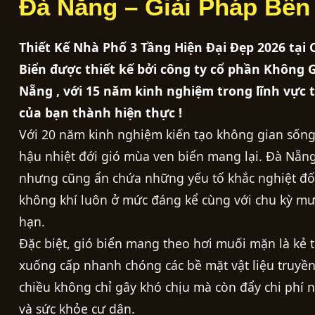
Đà Nẵng – Giải Pháp Bền
Thiết Kế Nhà Phố 3 Tầng Hiện Đại Đẹp 2026 tại
Biển được thiết kế bởi công ty cổ phần Không 
Nẵng , với 15 năm kinh nghiệm trong lĩnh vực 
của bạn thành hiện thực !
Với 20 năm kinh nghiệm kiến tạo không gian sống 
hậu nhiệt đới gió mùa ven biển mang lại. Đà Nẵn
nhưng cũng ẩn chứa những yếu tố khắc nghiệt đối
không khí luôn ở mức đáng kể cùng với chu kỳ mưa
hạn.
Đặc biệt, gió biển mang theo hơi muối mặn là kẻ t
xuống cấp nhanh chóng các bề mặt vật liệu truyề
chiều không chỉ gây khó chịu mà còn đẩy chi phí 
và sức khỏe cư dân.