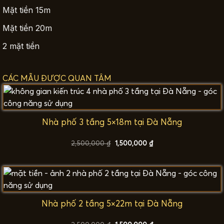
Mặt tiền 15m
Mặt tiền 20m
2 mặt tiền
CÁC MẪU ĐƯỢC QUAN TÂM
Nhà phố 3 tầng 5×18m tại Đà Nẵng
Giá
Giá
2,500,000
₫
1,500,000
₫
gốc
hiện
là:
tại
2,500,000 ₫.
là:
1,500,000 ₫.
Nhà phố 2 tầng 5×22m tại Đà Nẵng