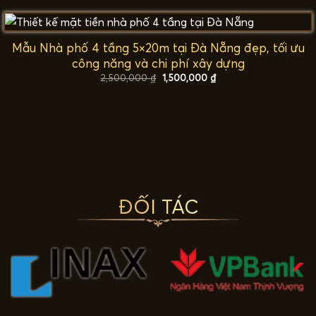
2,500,000 ₫.
là:
1,500,000 ₫.
Mẫu Nhà phố 4 tầng 5×20m tại Đà Nẵng đẹp, tối ưu
công năng và chi phí xây dựng
Giá
Giá
2,500,000
₫
1,500,000
₫
gốc
hiện
là:
tại
2,500,000 ₫.
là:
1,500,000 ₫.
ĐỐI TÁC