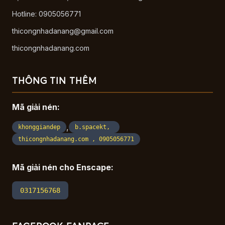
Hotline: 0905056771
thicongnhadanang@gmail.com
thicongnhadanang.com
THÔNG TIN THÊM
Mã giải nén:
,
khonggiandep
b.spacekt,
thicongnhadanang.com , 0905056771
Mã giải nén cho Enscape:
0317156768