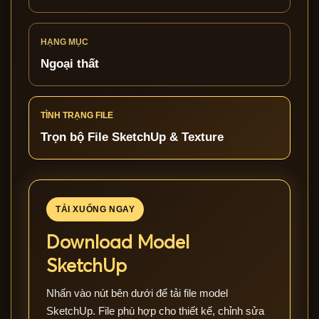
HẠNG MỤC
Ngoại thất
TÌNH TRẠNG FILE
Trọn bộ File SketchUp & Texture
TẢI XUỐNG NGAY
Download Model
SketchUp
Nhấn vào nút bên dưới để tải file model
SketchUp. File phù hợp cho thiết kế, chỉnh sửa