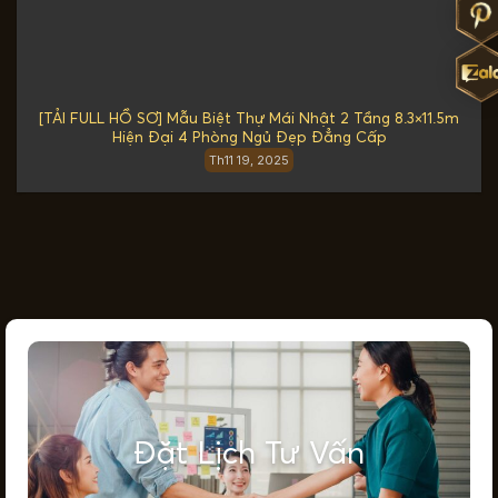
[TẢI FULL HỒ SƠ] Mẫu Biệt Thự Mái Nhật 2 Tầng 8.3×11.5m
Hiện Đại 4 Phòng Ngủ Đẹp Đẳng Cấp
Th11 19, 2025
Đặt Lịch Tư Vấn