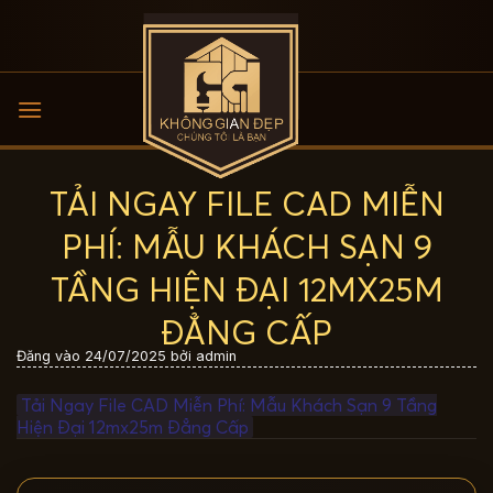
Bỏ
qua
nội
dung
TẢI NGAY FILE CAD MIỄN
PHÍ: MẪU KHÁCH SẠN 9
TẦNG HIỆN ĐẠI 12MX25M
ĐẲNG CẤP
Đăng vào
24/07/2025
bởi
admin
Tải Ngay File CAD Miễn Phí: Mẫu Khách Sạn 9 Tầng
Hiện Đại 12mx25m Đẳng Cấp