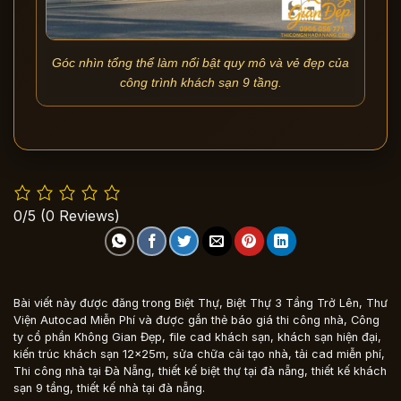
Góc nhìn tổng thể làm nổi bật quy mô và vẻ đẹp của
công trình khách sạn 9 tầng.
0/5
(0 Reviews)
Bài viết này được đăng trong
Biệt Thự
,
Biệt Thự 3 Tầng Trở Lên
,
Thư
Viện Autocad Miễn Phí
và được gắn thẻ
báo giá thi công nhà
,
Công
ty cổ phần Không Gian Đẹp
,
file cad khách sạn
,
khách sạn hiện đại
,
kiến trúc khách sạn 12x25m
,
sửa chữa cải tạo nhà
,
tải cad miễn phí
,
Thi công nhà tại Đà Nẵng
,
thiết kế biệt thự tại đà nẵng
,
thiết kế khách
sạn 9 tầng
,
thiết kế nhà tại đà nẵng
.