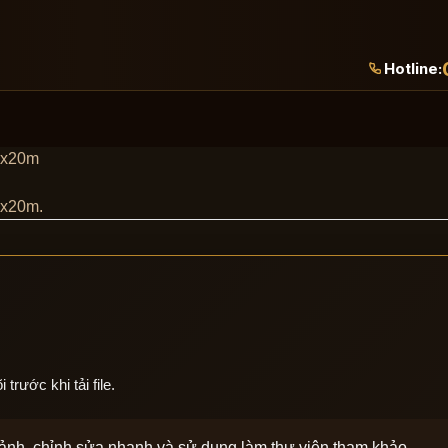
Hotline:
13x20m
3x20m.
rước khi tải file.
 cảnh, chỉnh sửa nhanh và sử dụng làm thư viện tham khảo.