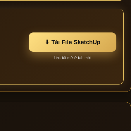
⬇ Tải File SketchUp
Link tải mở ở tab mới