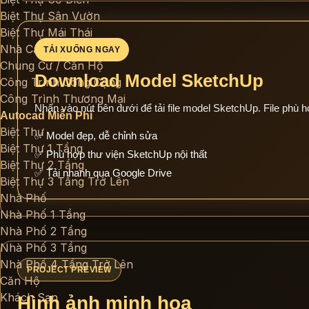
Biệt Thự Sân Vườn
Biệt Thự Mái Thái
Nhà Cấp 4 / Nông Thôn
TẢI XUỐNG NGAY
Chung Cư / Căn Hộ
Download Model SketchUp
Công Trình Công Cộng
Công Trình Thương Mại
Nhấn vào nút bên dưới để tải file model SketchUp. File phù h
Autocad Miễn Phí
Biệt Thự
✅ Model đẹp, dễ chỉnh sửa
Biệt Thự 1 Tầng
✅ Phù hợp thư viện SketchUp nội thất
Biệt Thự 2 Tầng
✅ Tải nhanh qua Google Drive
Biệt Thự 3 Tầng Trở Lên
Nhà Phố
Nhà Phố 1 Tầng
Nhà Phố 2 Tầng
Nhà Phố 3 Tầng
Nhà Phố 4 Tầng Trở Lên
PROJECT PREVIEW
Căn Hộ
Khách Sạn
Hình ảnh minh họa