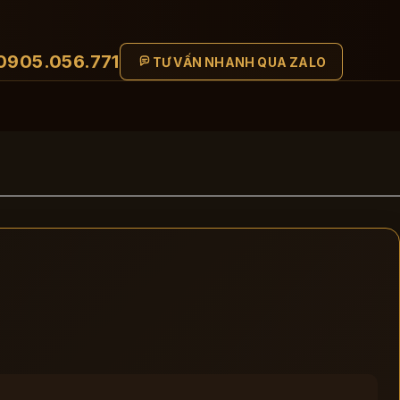
0905.056.771
TƯ VẤN NHANH QUA ZALO