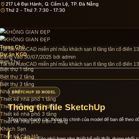
Bỏ
217 Lê Đại Hành, Q. Cẩm Lệ, TP. Đà Nẵng
Thứ 2 - Thứ 7: 7:30 - 17:30
qua
nội
dung
Trang Chủ
Tải file AutoCAD miễn phí mẫu khách sạn 8 tầng tân cổ điển 
Dự án KGD
Đăng vào
30/07/2025
bởi
admin
Biệt Thự
Tải file AutoCAD miễn phí mẫu khách sạn 8 tầng tân cổ điển 1
Biệt thự 1 tầng
Biệt thự 2 tầng
Biệt thự 3 tầng
Nhà phố
SKETCHUP 3D MODEL
Thiết kế nhà phố 1 tầng
Thông tin file SketchUp
Thiết kế nhà phố 2 tầng
Thiết kế nhà phố 3 tầng
Tổng hợp nhanh các thông tin chính của model để bạn dễ theo dõi t
Thiết kế nhà phố trên 3 tầng
Khách Sạn
Thiết kế Căn Hộ
Ưu điểm:
File phù hợp cho thiết kế nội thất, dựng phối