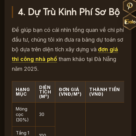
4. Dự Trù Kinh Phí Sơ Bộ
Để giúp bạn có cái nhìn tổng quan về chi phí
đầu tư, chúng tôi xin đưa ra bảng dự toán sơ
bộ dựa trên diện tích xây dựng và
đơn giá
thi công nhà phố
tham khảo tại Đà Nẵng
năm 2025.
DIỆN
HẠNG
ĐƠN GIÁ
THÀNH TIỀN
TÍCH
MỤC
(VNĐ/M²)
(VNĐ)
(M²)
Móng
cọc
30
(30%)
Tầng 1
100