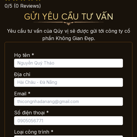
0/5
(0 Reviews)
GỬI YÊU CẦU TƯ VẤN
Yêu cầu tư vấn của Qúy vị sẽ được gửi tới công ty cổ
phần Không Gian Đẹp.
Họ tên *
Địa chỉ
Email *
Số điện thoại *
Loại công trình *