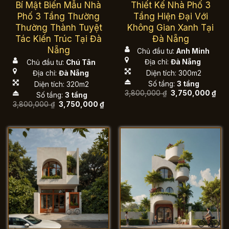
Bí Mật Biến Mẫu Nhà
Thiết Kế Nhà Phố 3
Phố 3 Tầng Thường
Tầng Hiện Đại Với
Thường Thành Tuyệt
Không Gian Xanh Tại
Tác Kiến Trúc Tại Đà
Đà Nẵng
Nẵng
Chủ đầu tư:
Anh Minh
Địa chỉ:
Đà Nẵng
Chủ đầu tư:
Chú Tân
Diện tích: 300m2
Địa chỉ:
Đà Nẵng
Số tầng:
3 tầng
Diện tích: 320m2
Giá
Giá
3,800,000
₫
3,750,000
₫
Số tầng:
3 tầng
gốc
hiệ
Giá
Giá
3,800,000
₫
3,750,000
₫
là:
tại
gốc
hiện
3,800,000 ₫.
là:
là:
tại
3,7
3,800,000 ₫.
là:
3,750,000 ₫.