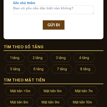
Ghi chú thêm
TÌM THEO SỐ TẦNG
1 tầng
2 tầng
3 tầng
4 tầng
5 tầng
6 tầng
7 tầng
8 tầng
TÌM THEO MẶT TIỀN
Mặt tiền >5m
Mặt tiền 6m
Mặt tiền 7m
Mặt tiền 8m
Mặt tiền 9m
Mặt tiền 10m