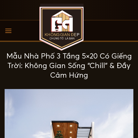
Bỏ
qua
nội
dung
Mẫu Nhà Phố 3 Tầng 5×20 Có Giếng
Trời: Không Gian Sống “Chill” & Đầy
Cảm Hứng