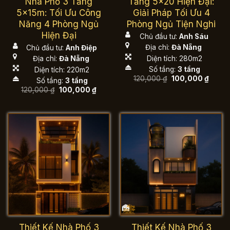
Nhà Phố 3 Tầng
Tầng 5×20 Hiện Đại:
5x15m: Tối Ưu Công
Giải Pháp Tối Ưu 4
Năng 4 Phòng Ngủ
Phòng Ngủ Tiện Nghi
Hiện Đại
Chủ đầu tư:
Anh Sáu
Địa chỉ:
Đà Nẵng
Chủ đầu tư:
Anh Điệp
Diện tích: 280m2
Địa chỉ:
Đà Nẵng
Số tầng:
3 tầng
Diện tích: 220m2
Giá
Giá
120,000
₫
100,000
₫
Số tầng:
3 tầng
gốc
hiện
Giá
Giá
120,000
₫
100,000
₫
là:
tại
gốc
hiện
120,000 ₫.
là:
là:
tại
100,00
120,000 ₫.
là:
100,000 ₫.
Thiết Kế Nhà Phố 3
Thiết Kế Nhà Phố 3