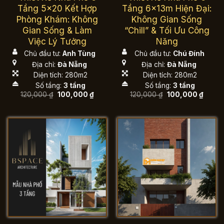
Tầng 5×20 Kết Hợp
Tầng 6x13m Hiện Đại:
Phòng Khám: Không
Không Gian Sống
Gian Sống & Làm
“Chill” & Tối Ưu Công
Việc Lý Tưởng
Năng
Chủ đầu tư:
Anh Tùng
Chủ đầu tư:
Chú Đính
Địa chỉ:
Đà Nẵng
Địa chỉ:
Đà Nẵng
Diện tích: 280m2
Diện tích: 280m2
Số tầng:
3 tầng
Số tầng:
3 tầng
Giá
Giá
Giá
Giá
120,000
₫
100,000
₫
120,000
₫
100,000
₫
gốc
hiện
gốc
hiện
là:
tại
là:
tại
120,000 ₫.
là:
120,000 ₫.
là:
100,000 ₫.
100,00