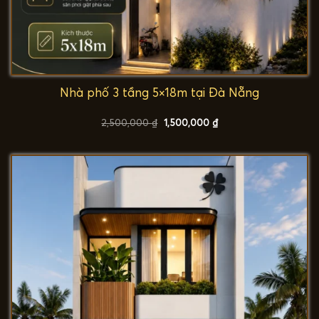
Nhà phố 3 tầng 5×18m tại Đà Nẵng
Giá
Giá
2,500,000
₫
1,500,000
₫
gốc
hiện
là:
tại
2,500,000 ₫.
là:
1,500,000 ₫.