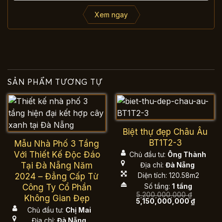
Xem ngay
SẢN PHẨM TƯƠNG TỰ
Biệt thự đẹp Châu Âu
BT1T2-3
Mẫu Nhà Phố 3 Tầng
Với Thiết Kế Độc Đáo
Chủ đầu tư:
Ông Thành
Tại Đà Nẵng Năm
Địa chỉ:
Đà Nẵng
2024 – Đẳng Cấp Từ
Diện tích: 120.58m2
Công Ty Cổ Phần
Số tầng:
1 tầng
5,200,000,000
₫
Không Gian Đẹp
Giá
Giá
5,150,000,000
₫
gốc
hiện
Chủ đầu tư:
Chị Mai
là:
tại
5,200,000,000 ₫.
là:
Địa chỉ:
Đà Nẵng