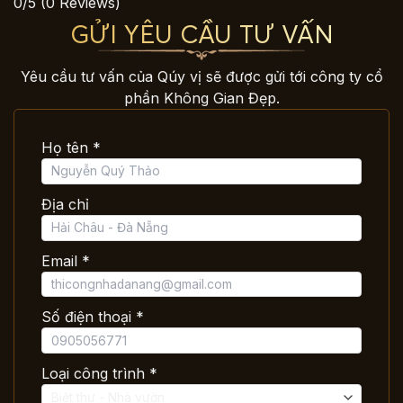
0/5
(0 Reviews)
GỬI YÊU CẦU TƯ VẤN
Yêu cầu tư vấn của Qúy vị sẽ được gửi tới công ty cổ
phần Không Gian Đẹp.
Họ tên *
Địa chỉ
Email *
Số điện thoại *
Loại công trình *