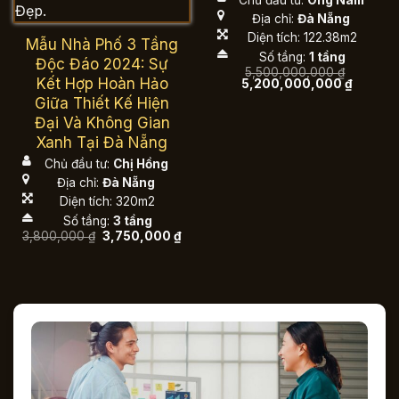
Địa chỉ:
Đà Nẵng
Diện tích: 122.38m2
Mẫu Nhà Phố 3 Tầng
Số tầng:
1 tầng
Độc Đáo 2024: Sự
5,500,000,000
₫
Kết Hợp Hoàn Hảo
Giá
Giá
5,200,000,000
₫
gốc
hiện
Giữa Thiết Kế Hiện
là:
tại
5,500,000,000 ₫.
là:
Đại Và Không Gian
5,200,0
Xanh Tại Đà Nẵng
Chủ đầu tư:
Chị Hồng
Địa chỉ:
Đà Nẵng
Diện tích: 320m2
Số tầng:
3 tầng
Giá
Giá
3,800,000
₫
3,750,000
₫
gốc
hiện
là:
tại
3,800,000 ₫.
là:
3,750,000 ₫.