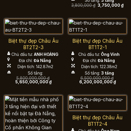
Số tầng:
3 tầng
Giá
Giá
3,800,000
₫
3,750,000
₫
gốc
hiệ
là:
tại
3,800,000 ₫.
là:
3,7
Biệt thự đẹp Châu Âu
Biệt thự đẹp Châu Âu
BT2T2-3
BT1T2-1
Chủ đầu tư:
ANH HOÀNG
Chủ đầu tư:
Ông Vinh
Địa chỉ:
Đà Nẵng
Địa chỉ:
Đà Nẵng
Diện tích: 142.87m2
Diện tích: 122.38m2
Số tầng:
Số tầng:
3 tầng
5,800,000,000
₫
6,500,000,000
₫
Giá
Giá
Giá
Giá
5,650,000,000
₫
6,200,000,000
₫
gốc
hiện
gốc
hiện
là:
tại
là:
tại
5,800,000,000 ₫.
là:
6,500,000,000 ₫.
là:
5,650,000,000 ₫.
6,200,0
Biệt thự đẹp Châu Âu
BT1T2-4
Chủ đầu tư:
Ông Nam