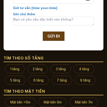
Giờ tư vấn
[time your-time]
Ghi chú thêm
TÌM THEO SỐ TẦNG
1 tầng
2 tầng
3 tầng
4 tầng
5 tầng
6 tầng
7 tầng
8 tầng
TÌM THEO MẶT TIỀN
Mặt tiền >5m
Mặt tiền 6m
Mặt tiền 7m