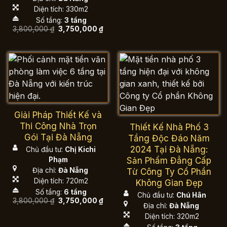
5,150,00
Diện tích: 330m2
Số tầng:
3 tầng
Giá
Giá
3,800,000
₫
3,750,000
₫
gốc
hiện
là:
tại
3,800,000 ₫.
là:
3,750,000 ₫.
Giải Pháp Thiết Kế và
Thi Công Nhà Trọn
Thiết Kế Nhà Phố 3
Gói Tại Đà Nẵng
Tầng Độc Đáo Năm
2024 Tại Đà Nẵng:
Chủ đầu tư:
Chị Kichi
Sản Phẩm Đẳng Cấp
Phạm
Địa chỉ:
Đà Nẵng
Từ Công Ty Cổ Phần
Diện tích: 720m2
Không Gian Đẹp
Số tầng:
6 tầng
Chủ đầu tư:
Chú Hân
Giá
Giá
3,800,000
₫
3,750,000
₫
Địa chỉ:
Đà Nẵng
gốc
hiện
là:
tại
Diện tích: 320m2
3,800,000 ₫.
là:
3,750,000 ₫.