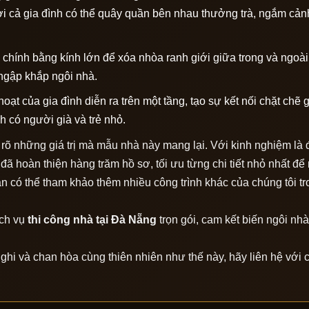
i cả gia đình có thể quây quần bên nhau thưởng trà, ngắm cản
 chính bằng kính lớn để xóa nhòa ranh giới giữa trong và ngoài
 ngập khắp ngôi nhà.
oạt của gia đình diễn ra trên một tầng, tạo sự kết nối chặt chẽ 
nh có người già và trẻ nhỏ.
u rõ những giá trị mà mẫu nhà này mang lại. Với kinh nghiệm là 
i đã hoàn thiện hàng trăm hồ sơ, tối ưu từng chi tiết nhỏ nhất đ
 có thể tham khảo thêm nhiều công trình khác của chúng tôi tr
ịch vụ
thi công nhà tại Đà Nẵng
trọn gói, cam kết biến ngôi nhà
ghi và chan hòa cùng thiên nhiên như thế này, hãy liên hệ với