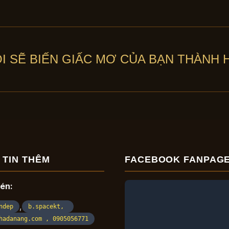
ÔI SẼ BIẾN GIẤC MƠ CỦA BẠN THÀNH H
 TIN THÊM
FACEBOOK FANPAG
nén:
,
ndep
b.spacekt,
hadanang.com , 0905056771