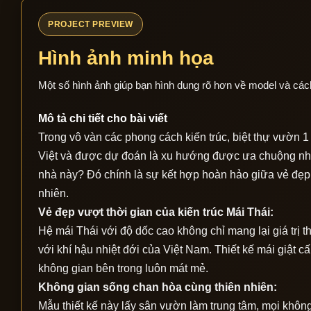
PROJECT PREVIEW
Hình ảnh minh họa
Một số hình ảnh giúp bạn hình dung rõ hơn về model và các
Mô tả chi tiết cho bài viết
Trong vô vàn các phong cách kiến trúc, biệt thự vườn 1 t
Việt và được dự đoán là xu hướng được ưa chuộng nhất
nhà này? Đó chính là sự kết hợp hoàn hảo giữa vẻ đẹp t
nhiên.
Vẻ đẹp vượt thời gian của kiến trúc Mái Thái:
Hệ mái Thái với độ dốc cao không chỉ mang lại giá trị t
với khí hậu nhiệt đới của Việt Nam. Thiết kế mái giật
không gian bên trong luôn mát mẻ.
Không gian sống chan hòa cùng thiên nhiên:
Mẫu thiết kế này lấy sân vườn làm trung tâm, mọi khôn