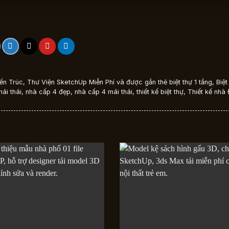
ến Trúc
,
Thư Viện SketchUp Miễn Phí
và được gắn thẻ
biệt thự 1 tầng
,
Biệ
mái thái
,
nhà cấp 4 đẹp
,
nhà cấp 4 mái thái
,
thiết kế biệt thự
,
Thiết kế nhà