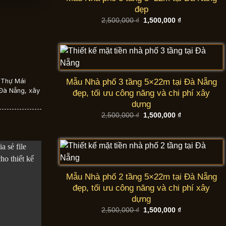
đẹp
Giá
Giá
2,500,000
₫
1,500,000
₫
gốc
hiện
là:
tại
2,500,000 ₫.
là:
1,500,000 ₫.
t Thự Mái
Mẫu Nhà phố 3 tầng 5×22m tại Đà Nẵng
 Đà Nẵng
,
xây
đẹp, tối ưu công năng và chi phí xây
dựng
Giá
Giá
2,500,000
₫
1,500,000
₫
gốc
hiện
là:
tại
2,500,000 ₫.
là:
1,500,000 ₫.
Mẫu Nhà phố 2 tầng 5×22m tại Đà Nẵng
đẹp, tối ưu công năng và chi phí xây
dựng
Giá
Giá
2,500,000
₫
1,500,000
₫
gốc
hiện
là:
tại