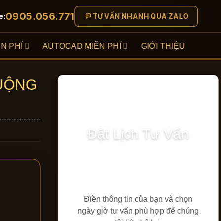
0905.056.771
e:
TƯ VẤN NHANH QUA ZALO
N PHÍ
AUTOCAD MIỄN PHÍ
GIỚI THIỆU
HUỘNG
Đặt Lịch Tư Vấn
Điền thông tin của bạn và chọn
ngày giờ tư vấn phù hợp để chúng