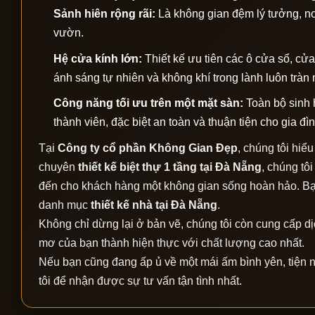
Sảnh hiên rộng rãi:
Là không gian đệm lý tưởng, nơ
vườn.
Hệ cửa kính lớn:
Thiết kế ưu tiên các ô cửa sổ, cửa
ánh sáng tự nhiên và không khí trong lành luôn tràn
Công năng tối ưu trên một mặt sàn:
Toàn bộ sinh h
thành viên, đặc biệt an toàn và thuận tiện cho gia đì
Tại
Công ty cổ phần Không Gian Đẹp
, chúng tôi hiể
chuyên
thiết kế biệt thự 1 tầng tại Đà Nẵng
, chúng tô
đến cho khách hàng một không gian sống hoàn hảo. Bạn
danh mục
thiết kế nhà tại Đà Nẵng
.
Không chỉ dừng lại ở bản vẽ, chúng tôi còn cung cấp d
mơ của bạn thành hiện thực với chất lượng cao nhất.
Nếu bạn cũng đang ấp ủ về một mái ấm bình yên, tiện n
tôi để nhận được sự tư vấn tận tình nhất.