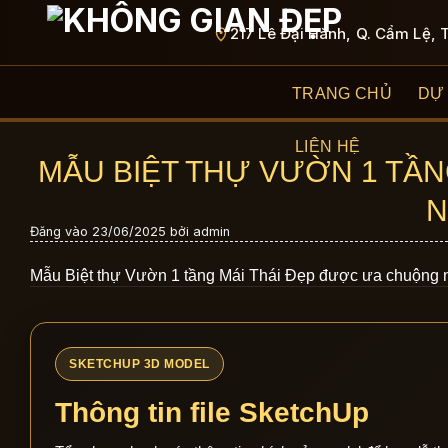
Bỏ
217 Lê Đại Hành, Q. Cẩm Lệ, 
qua
nội
dung
TRANG CHỦ
DỰ
LIÊN HỆ
MẪU BIỆT THỰ VƯỜN 1 TẦ
N
Đăng vào
23/06/2025
bởi
admin
Mẫu Biệt thự Vườn 1 tầng Mái Thái Đẹp được ưa chuộng 
SKETCHUP 3D MODEL
Thông tin file SketchUp