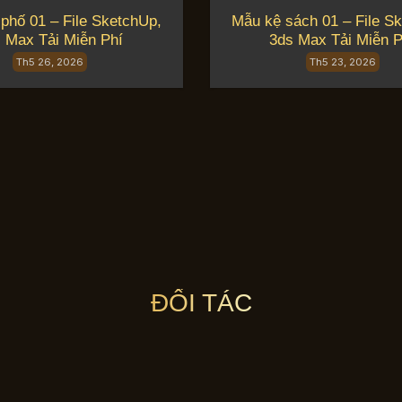
phố 01 – File SketchUp,
Mẫu kệ sách 01 – File S
 Max Tải Miễn Phí
3ds Max Tải Miễn P
Th5 26, 2026
Th5 23, 2026
ĐỐI TÁC