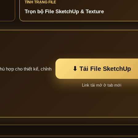
TÌNH TRẠNG FILE
Trọn bộ File SketchUp & Texture
⬇ Tải File SketchUp
hù hợp cho thiết kế, chỉnh
Link tải mở ở tab mới