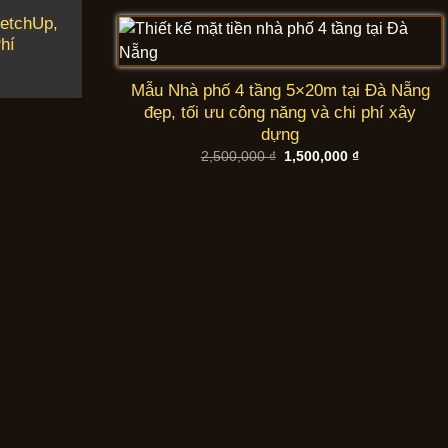
2,500,000 ₫.
là:
ketchUp,
1,500,000 ₫.
hí
Mẫu Nhà phố 4 tầng 5×20m tại Đà Nẵng
đẹp, tối ưu công năng và chi phí xây
dựng
Giá
Giá
2,500,000
₫
1,500,000
₫
gốc
hiện
là:
tại
2,500,000 ₫.
là:
1,500,000 ₫.