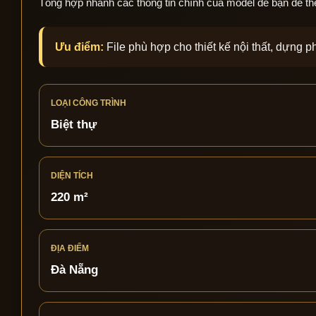
Tổng hợp nhanh các thông tin chính của model để bạn dễ theo 
Ưu điểm:
File phù hợp cho thiết kế nội thất, dựng 
LOẠI CÔNG TRÌNH
Biệt thự
DIỆN TÍCH
220 m²
ĐỊA ĐIỂM
Đà Nẵng