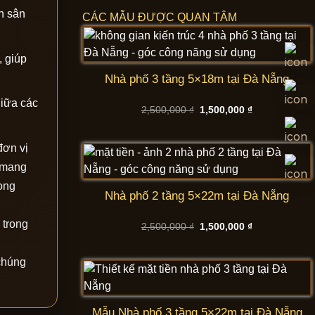
h sân
CÁC MẪU ĐƯỢC QUAN TÂM
, giúp
Nhà phố 3 tầng 5×18m tại Đà Nẵng
giữa các
Giá
Giá
2,500,000
₫
1,500,000
₫
gốc
hiện
là:
tại
2,500,000 ₫.
là:
đơn vị
1,500,000 ₫.
ể mang
ong
Nhà phố 2 tầng 5×22m tại Đà Nẵng
 trong
Giá
Giá
2,500,000
₫
1,500,000
₫
gốc
hiện
là:
tại
2,500,000 ₫.
là:
 chúng
1,500,000 ₫.
Mẫu Nhà phố 3 tầng 5×22m tại Đà Nẵng