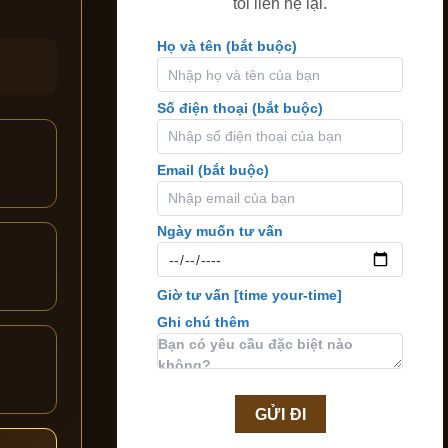
tôi liên hệ lại.
Họ và tên (bắt buộc)
Số điện thoại (bắt buộc)
Email (bắt buộc)
Ngày muốn tư vấn
Giờ tư vấn
[time your-time]
Ghi chú thêm