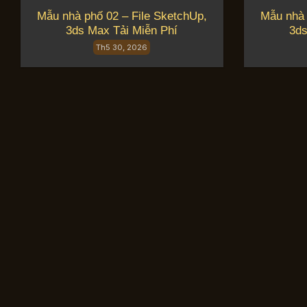
Mẫu nhà phố 02 – File SketchUp,
Mẫu nhà 
3ds Max Tải Miễn Phí
3ds
Th5 30, 2026