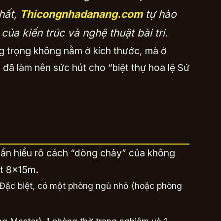
thất,
Thicongnhadanang.com
tự hào
ủa kiến trúc và nghệ thuật bài trí.
ng trọng không nằm ở kích thước, mà ở
 đã làm nên sức hút cho “biệt thự hoa lệ Sứ
a cần hiểu rõ cách “dòng chảy” của không
ất 8x15m.
a. Đặc biệt, có một phòng ngủ nhỏ (hoặc phòng