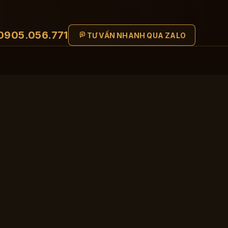
0905.056.771
TƯ VẤN NHANH QUA ZALO