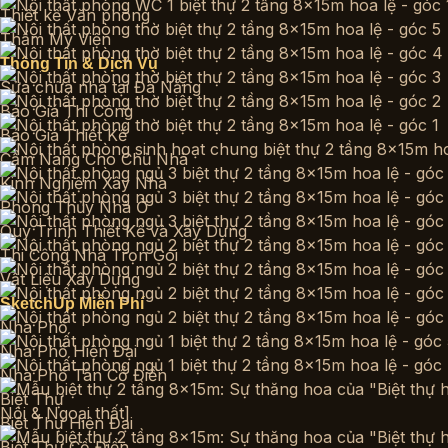
Thiết kế Văn phòng
Thẩm Mỹ Viện
Thông Tin & Dịch Vụ
Sửa chữa nhà tại Đà Nẵng
Báo Giá Thi Công
Báo Giá Thiết Kế
Cẩm Nang Cho Chủ Nhà
Kinh Nghiệm Xây Nhà
Phong Thủy Nhà Ở
Quy Trình Thiết Kế và Xây Dựng
Thi Công Nhà Trọn Gói
Vật Liệu Xây Dựng
SketchUp Miễn Phí
Nhà Phố
Nhà Phố Hiện Đại
Nhà Phố Tân Cổ Điển
Biệt Thự
Biệt Thự Hiện Đại
Biệt Thự Cổ Điển