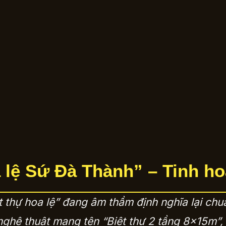
oa lệ Sứ Đà Thành” – Tinh h
 thự hoa lệ” đang âm thầm định nghĩa lại c
 nghệ thuật mang tên “Biệt thự 2 tầng 8x15m”