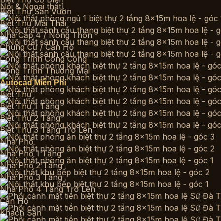
Biệt Thự Sân Vườn
Biệt Thự Mái Thái
Nhà Cấp 4 / Nông Thôn
Chung Cư / Căn Hộ
Công Trình Công Cộng
Công Trình Thương Mại
Autocad Miễn Phí
Biệt Thự
Biệt Thự 1 Tầng
Biệt Thự 2 Tầng
Biệt Thự 3 Tầng Trở Lên
Nhà Phố
Nhà Phố 1 Tầng
Nhà Phố 2 Tầng
Nhà Phố 3 Tầng
Nhà Phố 4 Tầng Trở Lên
Căn Hộ
Khách Sạn