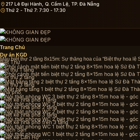
Bỏ
217 Lê Đại Hành, Q. Cẩm Lệ, TP. Đà Nẵng
Thứ 2 - Thứ 7: 7:30 - 17:30
qua
nội
dung
Trang Chủ
Dự án KGD
Mẫu biệt thự 2 tầng 8x15m: Sự thăng hoa của “Biệt thự hoa lệ
Biệt Thự
Biệt thự 1 tầng
Biệt thự 2 tầng
Biệt thự 3 tầng
Nhà phố
Thiết kế nhà phố 1 tầng
Thiết kế nhà phố 2 tầng
Thiết kế nhà phố 3 tầng
Thiết kế nhà phố trên 3 tầng
Khách Sạn
Thiết kế Căn Hộ