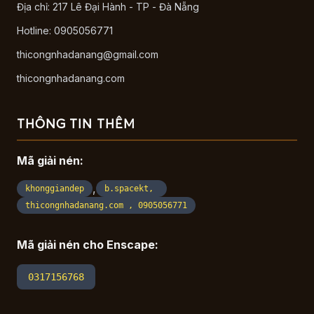
Địa chỉ: 217 Lê Đại Hành - TP - Đà Nẵng
Hotline: 0905056771
thicongnhadanang@gmail.com
thicongnhadanang.com
THÔNG TIN THÊM
Mã giải nén:
,
khonggiandep
b.spacekt,
thicongnhadanang.com , 0905056771
Mã giải nén cho Enscape:
0317156768