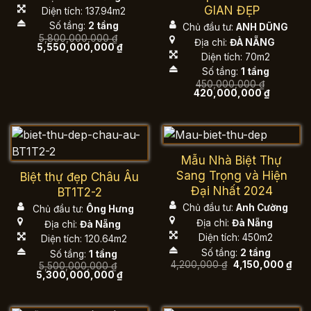
GIAN ĐẸP
Diện tích: 137.94m2
Số tầng:
2 tầng
Chủ đầu tư:
ANH DŨNG
5,800,000,000
₫
Địa chỉ:
ĐÀ NẴNG
Giá
Giá
5,550,000,000
₫
gốc
hiện
Diện tích: 70m2
là:
tại
Số tầng:
1 tầng
5,800,000,000 ₫.
là:
5,550,000,000 ₫.
450,000,000
₫
Giá
Giá
420,000,000
₫
gốc
hiện
là:
tại
450,000,000 ₫.
là:
420,000,
Mẫu Nhà Biệt Thự
Sang Trọng và Hiện
Biệt thự đẹp Châu Âu
Đại Nhất 2024
BT1T2-2
Chủ đầu tư:
Anh Cường
Chủ đầu tư:
Ông Hưng
Địa chỉ:
Đà Nẵng
Địa chỉ:
Đà Nẵng
Diện tích: 450m2
Diện tích: 120.64m2
Số tầng:
2 tầng
Số tầng:
1 tầng
Giá
Giá
4,200,000
₫
4,150,000
₫
5,500,000,000
₫
gốc
hiện
Giá
Giá
5,300,000,000
₫
là:
tại
gốc
hiện
4,200,000 ₫.
là:
là:
tại
4,15
5,500,000,000 ₫.
là:
5,300,000,000 ₫.