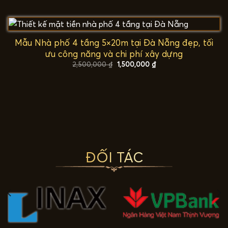
là:
tại
2,500,000 ₫.
là:
1,500,000 ₫.
Mẫu Nhà phố 4 tầng 5×20m tại Đà Nẵng đẹp, tối
ưu công năng và chi phí xây dựng
Giá
Giá
2,500,000
₫
1,500,000
₫
gốc
hiện
là:
tại
2,500,000 ₫.
là:
1,500,000 ₫.
ĐỐI TÁC