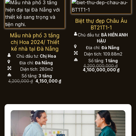
Biệt thự đẹp Châu Âu
BT21T1-1
Mẫu nhà phố 3 tầng
Chủ đầu tư:
BÀ HIỀN ANH
HẬU
chị Hoa 2024/ Thiết
Địa chỉ:
Đà Nẵng
kế nhà tại Đà Nẵng
Diện tích: 109.88m2
Chủ đầu tư:
Chị Hoa
Số tầng:
1 tầng
Địa chỉ:
Đà Nẵng
4,200,000,000
₫
Diện tích: 280m2
Giá
Giá
4,100,000,000
₫
gốc
hiện
Số tầng:
3 tầng
là:
tại
Giá
Giá
4,200,000
₫
4,150,000
₫
4,200,000,000 ₫.
là:
gốc
hiện
4,100,0
là:
tại
4,200,000 ₫.
là:
4,150,000 ₫.