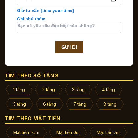
Giờ tư vấn
[time your-time]
Ghi chú thêm
TÌM THEO SỐ TẦNG
1 tầng
2 tầng
3 tầng
4 tầng
5 tầng
6 tầng
7 tầng
8 tầng
TÌM THEO MẶT TIỀN
Mặt tiền >5m
Mặt tiền 6m
Mặt tiền 7m