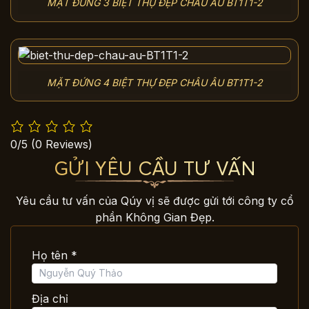
MẶT ĐỨNG 3 BIỆT THỰ ĐẸP CHÂU ÂU BT1T1-2
MẶT ĐỨNG 4 BIỆT THỰ ĐẸP CHÂU ÂU BT1T1-2
0/5
(0 Reviews)
GỬI YÊU CẦU TƯ VẤN
Yêu cầu tư vấn của Qúy vị sẽ được gửi tới công ty cổ
phần Không Gian Đẹp.
Họ tên *
Địa chỉ