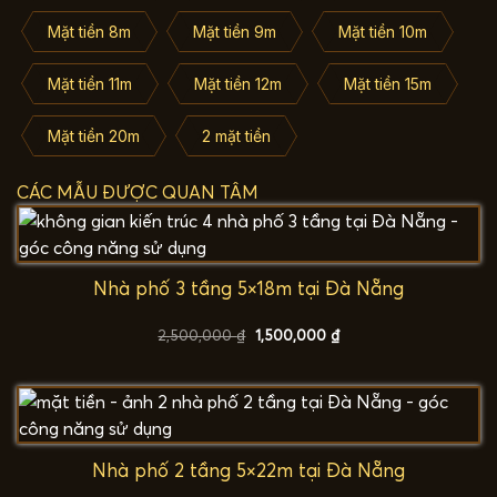
Mặt tiền 8m
Mặt tiền 9m
Mặt tiền 10m
Mặt tiền 11m
Mặt tiền 12m
Mặt tiền 15m
Mặt tiền 20m
2 mặt tiền
CÁC MẪU ĐƯỢC QUAN TÂM
Nhà phố 3 tầng 5×18m tại Đà Nẵng
Giá
Giá
2,500,000
₫
1,500,000
₫
gốc
hiện
là:
tại
2,500,000 ₫.
là:
1,500,000 ₫.
Nhà phố 2 tầng 5×22m tại Đà Nẵng