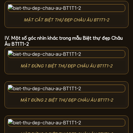
MẶT CẮT BIỆT THỰ ĐẸP CHÂU ÂU BT1T1-2
IV. Một số góc nhìn khác trong mẫu Biệt thự đẹp Châu
Âu BT1T1-2
MẶT ĐỨNG 1 BIỆT THỰ ĐẸP CHÂU ÂU BT1T1-2
MẶT ĐỨNG 2 BIỆT THỰ ĐẸP CHÂU ÂU BT1T1-2