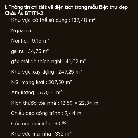
I. Thông tin chi tiết về diện tích trong mẫu Biệt thự đẹp
Châu Âu BT1T1-2
Khu vực có thể sử dụng :
132,48 m²
Ngoài ra:
Nồi hơi :
9,19 m²
ga-ra :
34,75 m²
gác mái để thích nghi :
41,62 m²
Khu vực xây dựng :
247,25 m²
NS. mạng lưới :
207,50 m²
Âm lượng :
573,66 m³
Kích thước tòa nhà :
12,59 × 22,34 m
Chiều cao công trình :
7,44 m
độ
Góc của mái dốc :
30
Khu vực mái nhà :
332 m²