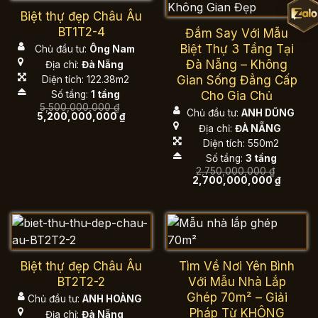
Biệt thự đẹp Châu Âu
BT1T2-4
Đắm Say Với Mẫu
Biệt Thự 3 Tầng Tại
Chủ đầu tư:
Ông Nam
Đà Nẵng – Không
Địa chỉ:
Đà Nẵng
Gian Sống Đẳng Cấp
Diện tích: 122.38m2
Cho Gia Chủ
Số tầng:
1 tầng
5,500,000,000
₫
Chủ đầu tư:
ANH DŨNG
Giá
Giá
5,200,000,000
₫
gốc
hiện
Địa chỉ:
ĐÀ NẴNG
là:
tại
Diện tích: 550m2
5,500,000,000 ₫.
là:
5,200,000,000 ₫.
Số tầng:
3 tầng
2,750,000,000
₫
Giá
Giá
2,700,000,000
₫
gốc
hiện
là:
tại
2,750,000,000 ₫.
là:
2,700,0
Biệt thự đẹp Châu Âu
Tìm Về Nơi Yên Bình
BT2T2-2
Với Mẫu Nhà Lắp
Ghép 70m² – Giải
Chủ đầu tư:
ANH HOÀNG
Pháp Từ KHÔNG
Địa chỉ:
Đà Nẵng