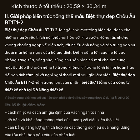
Kích thước ô tối thiểu :
20,59 x 30,34 m
II. Giải pháp kiến trúc tổng thể mẫu Biệt thự đẹp Châu Âu
BT1T1-2
Biệt thự đẹp Châu Âu BT1T1-2
là ngôi nhà một tầng hiện đại dành cho
những người yêu thích nội thất hài hòa với khu vườn. Rộng rãi, nhưng
không choáng ngợp về diện tích, rất nhiều ánh nắng và tập trung vào sự
thoải mái hàng ngày của hộ gia đình. Điểm cộng lớn của nó là các
phòng sáng sủa, sáng sủa, cũng như sân hiên có mái che ấm cúng –
một ốc đảo thư giãn riêng tư trong không khí trong lành là nơi hoàn hảo
để bạn tĩnh tâm lại và nghỉ ngơi thoải mái sau giờ làm việc.
Biệt thự đẹp
Châu Âu BT1T1-2
nằm trong loạt sản phẩm
biệt thự 1 tầng
của
công ty
thiết kế nhà tại Đà Nẵng thiết kế
ng trong tài
Việc xây dựng phù hợp với vật liệu cách nhiệt và vật liệu xây dựng được sử dụ
liệu kỹ thuật đảm bảo:
– cách nhiệt và cách âm giả định của vách ngăn tòa nhà
– độ bền và khả năng chống chọi của tường với điều kiện thời tiết
– cân bằng năng lượng thích hợp và các thông số hiệu quả năng lượng
của tòa nhà theo yêu cầu của pháp luật