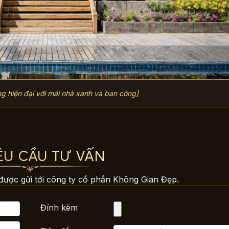
ng hiện đại với mái nhà xanh và ban công]
ÊU CẦU TƯ VẤN
được gửi tới công ty cổ phần Không Gian Đẹp.
Đính kèm