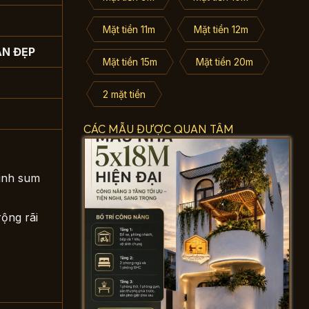
Mặt tiền 11m
Mặt tiền 12m
AN ĐẸP
Mặt tiền 15m
Mặt tiền 20m
2 mặt tiền
CÁC MẪU ĐƯỢC QUAN TÂM
đình sum
rộng rãi