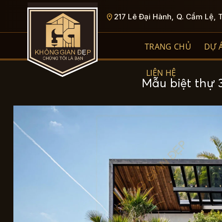
Bỏ
217 Lê Đại Hành, Q. Cẩm Lệ, 
qua
nội
dung
TRANG CHỦ
DỰ 
LIÊN HỆ
Mẫu biệt thự 