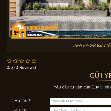
[Hình ảnh biệt thự 3 tầ
0/5
(0 Reviews)
GỬI Y
Yêu cầu tư vấn của Qúy vị sẽ 
Họ tên *
Địa chỉ