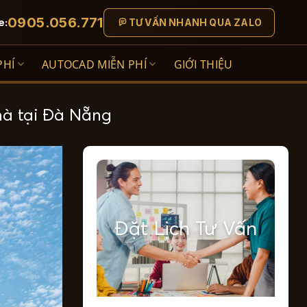
0905.056.771
e:
TƯ VẤN NHANH QUA ZALO
PHÍ
AUTOCAD MIỄN PHÍ
GIỚI THIỆU
hà tại Đà Nẵng
Đặt Lịch Tư Vấn