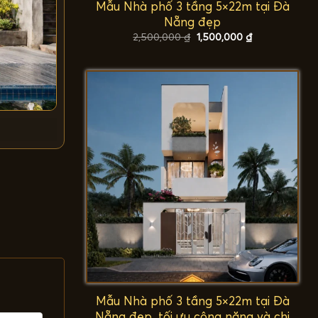
Mẫu Nhà phố 3 tầng 5×22m tại Đà
Nẵng đẹp
Giá
Giá
2,500,000
₫
1,500,000
₫
gốc
hiện
là:
tại
2,500,000 ₫.
là:
1,500,000 ₫.
Mẫu Nhà phố 3 tầng 5×22m tại Đà
Nẵng đẹp, tối ưu công năng và chi