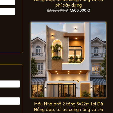
phí xây dựng
Giá
Giá
2,500,000
₫
1,500,000
₫
gốc
hiện
là:
tại
2,500,000 ₫.
là:
1,500,000 ₫.
Mẫu Nhà phố 2 tầng 5×22m tại Đà
Nẵng đẹp, tối ưu công năng và chi