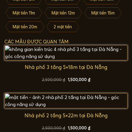
Mặt tiền 11m
Mặt tiền 12m
Mặt tiền 15m
Mặt tiền 20m
2 mặt tiền
CÁC MẪU ĐƯỢC QUAN TÂM
Nhà phố 3 tầng 5×18m tại Đà Nẵng
Giá
Giá
2,500,000
₫
1,500,000
₫
gốc
hiện
là:
tại
2,500,000 ₫.
là:
1,500,000 ₫.
Nhà phố 2 tầng 5×22m tại Đà Nẵng
Giá
Giá
2,500,000
₫
1,500,000
₫
gốc
hiện