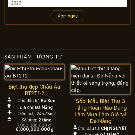
Xem ngay
SẢN PHẨM TƯƠNG TỰ
Biệt thự đẹp Châu Âu
BT2T1-2
Sốc! Mẫu Biệt Thự 3
Chủ đầu tư:
Bà Sen
Địa chỉ:
Đà Nẵng
Tầng Hoàn Hảo Đang
Diện tích: 245.78m2
Làm Mưa Làm Gió tại
Số tầng:
2 tầng
Đà Nẵng
7,000,000,000
₫
Chủ đầu tư:
CHỊ NGUYỆT
Giá
Giá
6,800,000,000
₫
gốc
hiện
Địa chỉ:
ĐÀ NẴNG