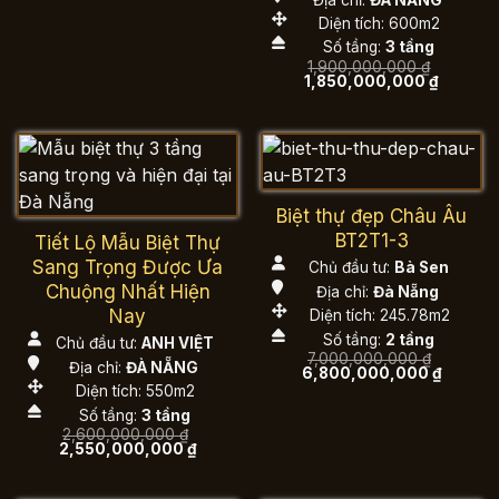
là:
tại
7,000,000,000 ₫.
là:
Diện tích: 600m2
6,800,000,000 ₫.
Số tầng:
3 tầng
1,900,000,000
₫
Giá
Giá
1,850,000,000
₫
gốc
hiện
là:
tại
1,900,000,000 ₫.
là:
1,850,0
Biệt thự đẹp Châu Âu
BT2T1-3
Tiết Lộ Mẫu Biệt Thự
Sang Trọng Được Ưa
Chủ đầu tư:
Bà Sen
Chuộng Nhất Hiện
Địa chỉ:
Đà Nẵng
Nay
Diện tích: 245.78m2
Số tầng:
2 tầng
Chủ đầu tư:
ANH VIỆT
7,000,000,000
₫
Địa chỉ:
ĐÀ NẴNG
Giá
Giá
6,800,000,000
₫
gốc
hiện
Diện tích: 550m2
là:
tại
Số tầng:
3 tầng
7,000,000,000 ₫.
là:
6,800,0
2,600,000,000
₫
Giá
Giá
2,550,000,000
₫
gốc
hiện
là:
tại
2,600,000,000 ₫.
là: