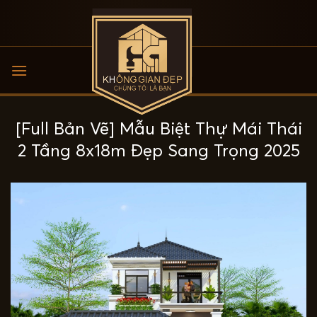
Bỏ
qua
nội
dung
[Full Bản Vẽ] Mẫu Biệt Thự Mái Thái
2 Tầng 8x18m Đẹp Sang Trọng 2025