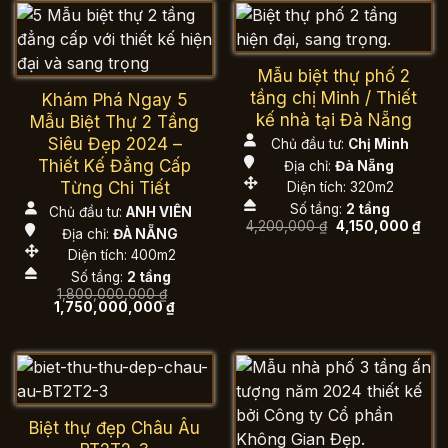
2,550,000,000 ₫.
Mẫu biệt thự phố 2
tầng chị Minh / Thiết
Khám Phá Ngay 5
kế nhà tại Đà Nẵng
Mẫu Biệt Thự 2 Tầng
Siêu Đẹp 2024 –
Chủ đầu tư:
Chị Minh
Thiết Kế Đẳng Cấp
Địa chỉ:
Đà Nẵng
Từng Chi Tiết
Diện tích: 320m2
Số tầng:
2 tầng
Chủ đầu tư:
ANH VIÊN
Giá
Giá
4,200,000
₫
4,150,000
₫
Địa chỉ:
ĐÀ NẴNG
gốc
hiện
là:
tại
Diện tích: 400m2
4,200,000 ₫.
là:
Số tầng:
2 tầng
4,15
1,800,000,000
₫
Giá
Giá
1,750,000,000
₫
gốc
hiện
là:
tại
1,800,000,000 ₫.
là:
1,750,000,000 ₫.
Biệt thự đẹp Châu Âu