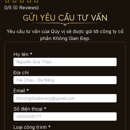
0/5
(0 Reviews)
GỬI YÊU CẦU TƯ VẤN
Yêu cầu tư vấn của Qúy vị sẽ được gửi tới công ty cổ
phần Không Gian Đẹp.
Họ tên *
Địa chỉ
Email *
Số điện thoại *
Loại công trình *