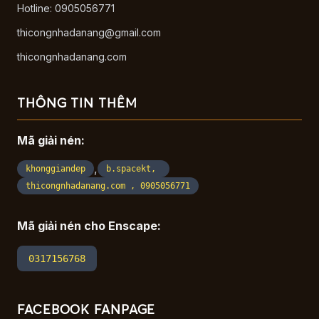
Hotline: 0905056771
thicongnhadanang@gmail.com
thicongnhadanang.com
THÔNG TIN THÊM
Mã giải nén:
,
khonggiandep
b.spacekt,
thicongnhadanang.com , 0905056771
Mã giải nén cho Enscape:
0317156768
FACEBOOK FANPAGE