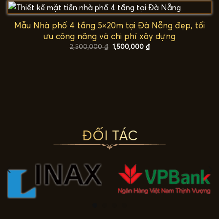
1,500,000 ₫.
Mẫu Nhà phố 4 tầng 5×20m tại Đà Nẵng đẹp, tối
ưu công năng và chi phí xây dựng
Giá
Giá
2,500,000
₫
1,500,000
₫
gốc
hiện
là:
tại
2,500,000 ₫.
là:
1,500,000 ₫.
ĐỐI TÁC