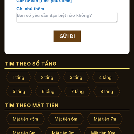
Giờ tư vấn
[time your-time]
Ghi chú thêm
TÌM THEO SỐ TẦNG
1 tầng
2 tầng
3 tầng
4 tầng
5 tầng
6 tầng
7 tầng
8 tầng
TÌM THEO MẶT TIỀN
Mặt tiền >5m
Mặt tiền 6m
Mặt tiền 7m
Mặt tiền 8m
Mặt tiền 9m
Mặt tiền 10m