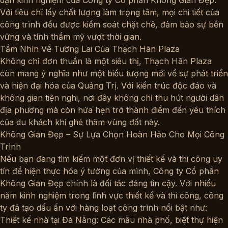
dặn kinh nghiệm của
Công ty Cổ phần Không Gian Đẹp
.
Với tiêu chí lấy chất lượng làm trọng tâm, mọi chi tiết của
công trình đều được kiểm soát chặt chẽ, đảm bảo sự bền
vững và tính thẩm mỹ vượt thời gian.
Tầm Nhìn Về Tương Lai Của Thạch Hãn Plaza
Không chỉ đơn thuần là một siêu thị, Thạch Hãn Plaza
còn mang ý nghĩa như một biểu tượng mới về sự phát triển
và hiện đại hóa của Quảng Trị. Với kiến trúc độc đáo và
không gian tiện nghi, nơi đây không chỉ thu hút người dân
địa phương mà còn hứa hẹn trở thành điểm đến yêu thích
của du khách khi ghé thăm vùng đất này.
Không Gian Đẹp – Sự Lựa Chọn Hoàn Hảo Cho Mọi Công
Trình
Nếu bạn đang tìm kiếm một đơn vị thiết kế và thi công uy
tín để hiện thực hóa ý tưởng của mình, Công ty Cổ phần
Không Gian Đẹp chính là đối tác đáng tin cậy. Với nhiều
năm kinh nghiệm trong lĩnh vực thiết kế và thi công, công
ty đã tạo dấu ấn với hàng loạt công trình nổi bật như:
Thiết kế nhà tại Đà Nẵng: Các mẫu nhà phố, biệt thự hiện