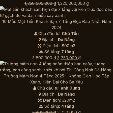
Giá
Giá
1,250,000,000
₫
1,220,000,000
₫
gốc
hiện
là:
tại
1,250,000,000 ₫.
là:
10 Mẫu Mặt Tiền Khách Sạn 7 Tầng Độc Đáo Nhất Năm
1,220,000,00
2024
Chủ đầu tư:
Chú Tấn
Địa chỉ:
Đà Nẵng
Diện tích: 800m2
Số tầng:
7 tầng
Giá
Giá
3,800,000
₫
3,750,000
₫
gốc
hiện
là:
tại
3,800,000 ₫.
là:
Trường Mầm Non 4 Tầng 2025 – Không Gian Học Tập
3,750,000 ₫.
Xanh, Hiện Đại Cho Bé Yêu
Chủ đầu tư:
anh Dung
Địa chỉ:
Đà Nẵng
Diện tích: 320m2
Số tầng:
4 tầng
Giá
Giá
3,800,000
₫
3,750,000
₫