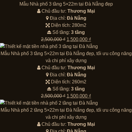
là:
tại
Mẫu Nhà phố 3 tầng 5×22m tại Đà Nẵng đẹp
2,500,000 ₫.
là:
Chủ đầu tư:
Thương Mại
1,500,000 ₫.
Địa chỉ:
Đà Nẵng
Diện tích: 280m2
Số tầng:
3 tầng
Giá
Giá
2,500,000
₫
1,500,000
₫
gốc
hiện
là:
tại
Mẫu Nhà phố 3 tầng 5×22m tại Đà Nẵng đẹp, tối ưu công năng
2,500,000 ₫.
là:
và chi phí xây dựng
1,500,000 ₫.
Chủ đầu tư:
Thương Mại
Địa chỉ:
Đà Nẵng
Diện tích: 260m2
Số tầng:
3 tầng
Giá
Giá
2,500,000
₫
1,500,000
₫
gốc
hiện
là:
tại
Mẫu Nhà phố 2 tầng 5×22m tại Đà Nẵng đẹp, tối ưu công năng
2,500,000 ₫.
là:
và chi phí xây dựng
1,500,000 ₫.
Chủ đầu tư:
Thương Mại
Địa chỉ:
Đà Nẵng