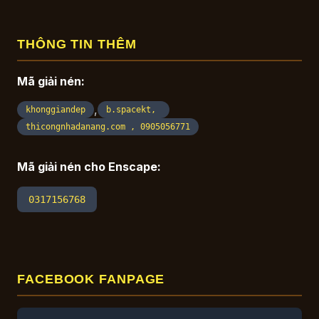
THÔNG TIN THÊM
Mã giải nén:
,
khonggiandep
b.spacekt,
thicongnhadanang.com , 0905056771
Mã giải nén cho Enscape:
0317156768
FACEBOOK FANPAGE