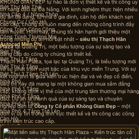
KHÔNG GIAN ĐẸP tự hào là đơn vị thiết kế và thi công uy
Biệt Thự Mái Thái
tín hàng đầu tại Đà Nẵng. Với kinh nghiệm thực hiện nhiều
Nhà Cấp 4 / Nông Thôn
dự án đa dạng, từ nhà ở gia đình, căn hộ đến khách sạn
Chung Cư / Căn Hộ
cao cấp, chúng tôi luôn mang đến những công trình đầy
Công Trình Công Cộng
tâm huyết. Hôm nay, chúng tôi hân hạnh giới thiệu một
Công Trình Thương Mại
trong những dự án nổi bật nhất –
siêu thị Thạch Hãn
Autocad Miễn Phí
Plaza
tại Quảng Trị, một biểu tượng của sự sáng tạo và
Biệt Thự
đẳng cấp do công ty chúng tôi thiết kế.
Biệt Thự 1 Tầng
Thạch Hãn Plaza, tọa lạc tại Quảng Trị, là biểu tượng mới
Biệt Thự 2 Tầng
về sự phát triển vượt bậc của khu vực miền Trung. Với sự
Biệt Thự 3 Tầng Trở Lên
kết hợp tinh tế giữa kiến trúc hiện đại và vẻ đẹp cổ điển,
Nhà Phố
siêu thị này đã mang lại một không gian mua sắm đẳng
Nhà Phố 1 Tầng
cấp, khẳng định vị thế của một trung tâm thương mại hàng
Nhà Phố 2 Tầng
đầu. Dự án là thành quả của sự sáng tạo và chuyên
Nhà Phố 3 Tầng
nghiệp đến từ
Công ty Cổ phần Không Gian Đẹp
– một
Nhà Phố 4 Tầng Trở Lên
đơn vị uy tín trong lĩnh vực thiết kế và thi công các công
Căn Hộ
trình kiến trúc cao cấp.
Khách Sạn
Thương Mại – Dịch Vụ