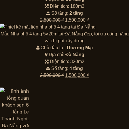
Diện tích: 180m2
Số tầng:
2 tầng
Giá
Giá
2,500,000
₫
1,500,000
₫
gốc
hiện
là:
tại
Mẫu Nhà phố 4 tầng 5×20m tại Đà Nẵng đẹp, tối ưu công năng
2,500,000 ₫.
là:
và chi phí xây dựng
1,500,000 ₫.
Chủ đầu tư:
Thương Mại
Địa chỉ:
Đà Nẵng
Diện tích: 320m2
Số tầng:
4 tầng
Giá
Giá
2,500,000
₫
1,500,000
₫
gốc
hiện
là:
tại
2,500,000 ₫.
là:
1,500,000 ₫.