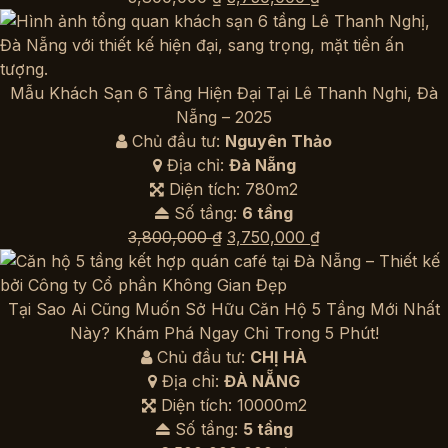
gốc
hiện
là:
tại
3,800,000 ₫.
là:
3,750,000 ₫.
Mẫu Khách Sạn 6 Tầng Hiện Đại Tại Lê Thanh Nghi, Đà
Nẵng – 2025
Chủ đầu tư:
Nguyên Thảo
Địa chỉ:
Đà Nẵng
Diện tích: 780m2
Số tầng:
6 tầng
Giá
Giá
3,800,000
₫
3,750,000
₫
gốc
hiện
là:
tại
3,800,000 ₫.
là:
Tại Sao Ai Cũng Muốn Sở Hữu Căn Hộ 5 Tầng Mới Nhất
3,750,000 ₫.
Này? Khám Phá Ngay Chỉ Trong 5 Phút!
Chủ đầu tư:
CHỊ HÀ
Địa chỉ:
ĐÀ NẴNG
Diện tích: 10000m2
Số tầng:
5 tầng