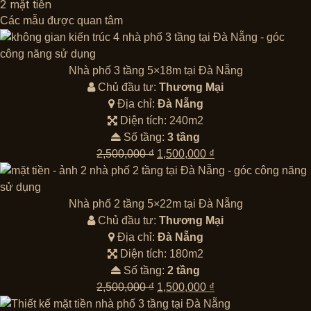
2 mặt tiền
Các mẫu được quan tâm
Nhà phố 3 tầng 5×18m tại Đà Nẵng
Chủ đầu tư:
Thương Mại
Địa chỉ:
Đà Nẵng
Diện tích: 240m2
Số tầng:
3 tầng
Giá
Giá
2,500,000
₫
1,500,000
₫
gốc
hiện
là:
tại
2,500,000 ₫.
là:
Nhà phố 2 tầng 5×22m tại Đà Nẵng
1,500,000 ₫.
Chủ đầu tư:
Thương Mại
Địa chỉ:
Đà Nẵng
Diện tích: 180m2
Số tầng:
2 tầng
Giá
Giá
2,500,000
₫
1,500,000
₫
gốc
hiện