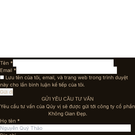
Tên
*
Email
*
Lưu tên của tôi, email, và trang web trong trình duyệt
này cho lần bình luận kế tiếp của tôi.
GỬI YÊU CẦU TƯ VẤN
Yêu cầu tư vấn của Qúy vị sẽ được gửi tới công ty cổ phần
Không Gian Đẹp.
Họ tên *