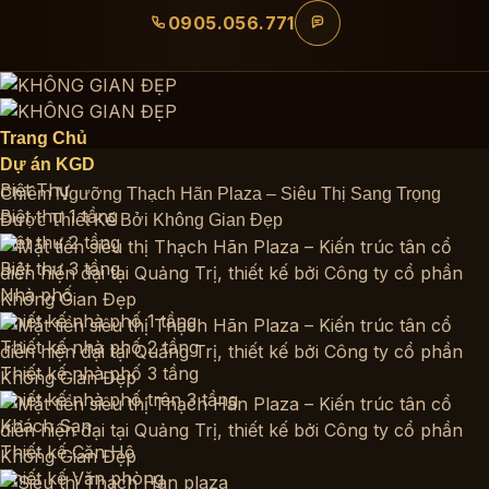
Bỏ
0905.056.771
qua
nội
dung
Trang Chủ
Dự án KGD
Biệt Thự
Chiêm Ngưỡng Thạch Hãn Plaza – Siêu Thị Sang Trọng
Biệt thự 1 tầng
Được Thiết Kế Bởi Không Gian Đẹp
Biệt thự 2 tầng
Biệt thự 3 tầng
Nhà phố
Thiết kế nhà phố 1 tầng
Thiết kế nhà phố 2 tầng
Thiết kế nhà phố 3 tầng
Thiết kế nhà phố trên 3 tầng
Khách Sạn
Thiết kế Căn Hộ
Thiết kế Văn phòng