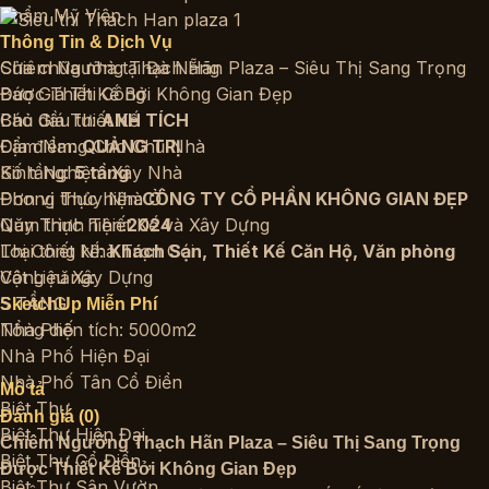
Thẩm Mỹ Viện
Thông Tin & Dịch Vụ
Sửa chữa nhà tại Đà Nẵng
Chiêm Ngưỡng Thạch Hãn Plaza – Siêu Thị Sang Trọng
Báo Giá Thi Công
Được Thiết Kế Bởi Không Gian Đẹp
Báo Giá Thiết Kế
Chủ đầu tư:
ANH TÍCH
Cẩm Nang Cho Chủ Nhà
Địa điểm:
QUẢNG TRỊ
Kinh Nghiệm Xây Nhà
Số tầng:
5 tầng
Phong Thủy Nhà Ở
Đơn vị thực hiện:
CÔNG TY CỔ PHẦN KHÔNG GIAN ĐẸP
Quy Trình Thiết Kế và Xây Dựng
Năm thực hiện:
2024
Thi Công Nhà Trọn Gói
Loại thiết kế:
Khách Sạn
,
Thiết Kế Căn Hộ
,
Văn phòng
Vật Liệu Xây Dựng
Công năng:
5 TẦNG
SketchUp Miễn Phí
Nhà Phố
Tổng diện tích: 5000m2
Nhà Phố Hiện Đại
Nhà Phố Tân Cổ Điển
Mô tả
Biệt Thự
Đánh giá (0)
Biệt Thự Hiện Đại
Chiêm Ngưỡng Thạch Hãn Plaza – Siêu Thị Sang Trọng
Biệt Thự Cổ Điển
Được Thiết Kế Bởi Không Gian Đẹp
Biệt Thự Sân Vườn