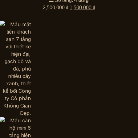
Số tầng:
4 tầng
Giá
Giá
2,500,000
₫
1,500,000
₫
gốc
hiện
là:
tại
2,500,000 ₫.
là:
1,500,000 ₫.