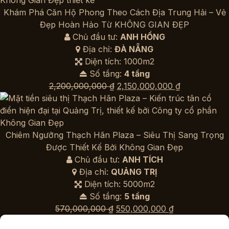
4,200,000 ₫.
là:
Khám Phá Căn Hộ Phong Theo Cách Địa Trung Hải – Vẻ
4,150,000 ₫.
Đẹp Hoàn Hảo Từ KHÔNG GIAN ĐẸP
Chủ đầu tư:
ANH HỒNG
Địa chỉ:
ĐÀ NẴNG
Diện tích: 1000m2
Số tầng:
4 tầng
Giá
Giá
2,200,000,000
₫
2,150,000,000
₫
gốc
hiện
là:
tại
2,200,000,000 ₫.
là:
2,150,000,00
Chiêm Ngưỡng Thạch Hãn Plaza – Siêu Thị Sang Trọng
Được Thiết Kế Bởi Không Gian Đẹp
Chủ đầu tư:
ANH TÍCH
Địa chỉ:
QUẢNG TRỊ
Diện tích: 5000m2
Số tầng:
5 tầng
Giá
Giá
570,000,000
₫
550,000,000
₫
gốc
hiện