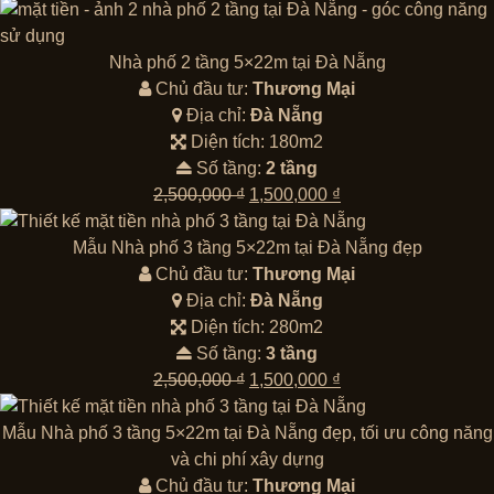
gốc
hiện
là:
tại
2,500,000 ₫.
là:
Nhà phố 2 tầng 5×22m tại Đà Nẵng
1,500,000 ₫.
Chủ đầu tư:
Thương Mại
Địa chỉ:
Đà Nẵng
Diện tích: 180m2
Số tầng:
2 tầng
Giá
Giá
2,500,000
₫
1,500,000
₫
gốc
hiện
là:
tại
Mẫu Nhà phố 3 tầng 5×22m tại Đà Nẵng đẹp
2,500,000 ₫.
là:
Chủ đầu tư:
Thương Mại
1,500,000 ₫.
Địa chỉ:
Đà Nẵng
Diện tích: 280m2
Số tầng:
3 tầng
Giá
Giá
2,500,000
₫
1,500,000
₫
gốc
hiện
là:
tại
Mẫu Nhà phố 3 tầng 5×22m tại Đà Nẵng đẹp, tối ưu công năng
2,500,000 ₫.
là:
và chi phí xây dựng
1,500,000 ₫.
Chủ đầu tư:
Thương Mại