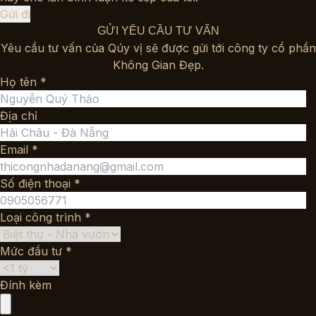
GỬI YÊU CẦU TƯ VẤN
Yêu cầu tư vấn của Qúy vị sẽ được gửi tới công ty cổ phần
Không Gian Đẹp.
Họ tên *
Địa chỉ
Email *
Số điện thoại *
Loại công trình *
Mức đầu tư *
Đính kèm