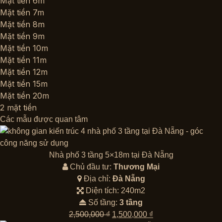
Mặt tiền 6m
Mặt tiền 7m
Mặt tiền 8m
Mặt tiền 9m
Mặt tiền 10m
Mặt tiền 11m
Mặt tiền 12m
Mặt tiền 15m
Mặt tiền 20m
2 mặt tiền
Các mẫu được quan tâm
Nhà phố 3 tầng 5×18m tại Đà Nẵng
Chủ đầu tư:
Thương Mại
Địa chỉ:
Đà Nẵng
Diện tích: 240m2
Số tầng:
3 tầng
Giá
Giá
2,500,000
₫
1,500,000
₫