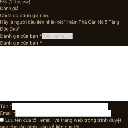
5/5
(1 Review)
Đánh giá
Chưa có đánh giá nào.
Hãy là người đầu tiên nhận xét “Khám Phá Căn Hộ 5 Tầng
Độc Đáo”
Đánh giá của bạn
*
Đánh giá của bạn
*
Tên
*
Email
*
Lưu tên của tôi, email, và trang web trong trình duyệt
này cho lần bình luận kế tiếp của tôi.