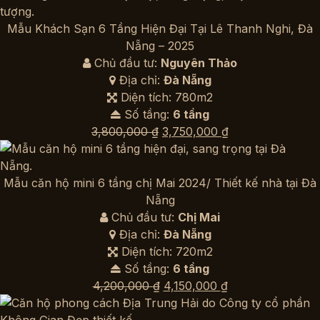
Mẫu Khách Sạn 6 Tầng Hiện Đại Tại Lê Thanh Nghi, Đà
Nẵng – 2025
Chủ đầu tư:
Nguyên Thảo
Địa chỉ:
Đà Nẵng
Diện tích: 780m2
Số tầng:
6 tầng
Giá
Giá
3,800,000
₫
3,750,000
₫
gốc
hiện
là:
tại
3,800,000 ₫.
là:
Mẫu căn hộ mini 6 tầng chị Mai 2024/ Thiết kế nhà tại Đà
3,750,000 ₫.
Nẵng
Chủ đầu tư:
Chị Mai
Địa chỉ:
Đà Nẵng
Diện tích: 720m2
Số tầng:
6 tầng
Giá
Giá
4,200,000
₫
4,150,000
₫
gốc
hiện
là:
tại