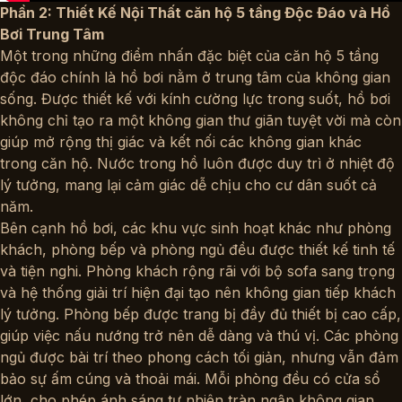
Phần 2:
Thiết Kế Nội Thất căn hộ 5 tầng Độc Đáo
và Hồ
Bơi Trung Tâm
Một trong những điểm nhấn đặc biệt của căn hộ 5 tầng
độc đáo chính là hồ bơi nằm ở trung tâm của không gian
sống. Được thiết kế với kính cường lực trong suốt, hồ bơi
không chỉ tạo ra một không gian thư giãn tuyệt vời mà còn
giúp mở rộng thị giác và kết nối các không gian khác
trong căn hộ. Nước trong hồ luôn được duy trì ở nhiệt độ
lý tưởng, mang lại cảm giác dễ chịu cho cư dân suốt cả
năm.
Bên cạnh hồ bơi, các khu vực sinh hoạt khác như phòng
khách, phòng bếp và phòng ngủ đều được thiết kế tinh tế
và tiện nghi. Phòng khách rộng rãi với bộ sofa sang trọng
và hệ thống giải trí hiện đại tạo nên không gian tiếp khách
lý tưởng. Phòng bếp được trang bị đầy đủ thiết bị cao cấp,
giúp việc nấu nướng trở nên dễ dàng và thú vị. Các phòng
ngủ được bài trí theo phong cách tối giản, nhưng vẫn đảm
bảo sự ấm cúng và thoải mái. Mỗi phòng đều có cửa sổ
lớn, cho phép ánh sáng tự nhiên tràn ngập không gian.