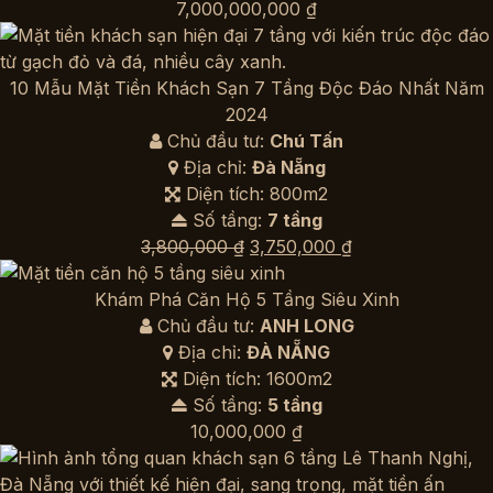
7,000,000,000
₫
10 Mẫu Mặt Tiền Khách Sạn 7 Tầng Độc Đáo Nhất Năm
2024
Chủ đầu tư:
Chú Tấn
Địa chỉ:
Đà Nẵng
Diện tích: 800m2
Số tầng:
7 tầng
Giá
Giá
3,800,000
₫
3,750,000
₫
gốc
hiện
là:
tại
Khám Phá Căn Hộ 5 Tầng Siêu Xinh
3,800,000 ₫.
là:
Chủ đầu tư:
ANH LONG
3,750,000 ₫.
Địa chỉ:
ĐÀ NẴNG
Diện tích: 1600m2
Số tầng:
5 tầng
10,000,000
₫