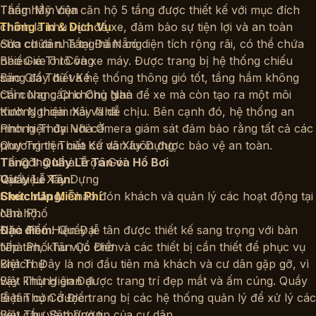
Thẩm Mỹ Viện
Tầng hầm của căn hộ 5 tầng được thiết kế với mục đích
chính là khu vực để xe, đảm bảo sự tiện lợi và an toàn
Thông Tin & Dịch Vụ
Sửa chữa nhà tại Đà Nẵng
cho cư dân. Tầng hầm có diện tích rộng rãi, có thể chứa
Báo Giá Thi Công
nhiều xe ô tô và xe máy. Được trang bị hệ thống chiếu
Báo Giá Thiết Kế
sáng đầy đủ và hệ thống thông gió tốt, tầng hầm không
Cẩm Nang Cho Chủ Nhà
chỉ cung cấp không gian để xe mà còn tạo ra một môi
Kinh Nghiệm Xây Nhà
trường thoải mái và dễ chịu. Bên cạnh đó, hệ thống an
Phong Thủy Nhà Ở
ninh hiện đại với camera giám sát đảm bảo rằng tất cả các
Quy Trình Thiết Kế và Xây Dựng
phương tiện của cư dân luôn được bảo vệ an toàn.
Thi Công Nhà Trọn Gói
Tầng 1: Quầy Lễ Tân và Hồ Bơi
Vật Liệu Xây Dựng
Quầy Lễ Tân:
Chức năng:
Chào đón khách và quản lý các hoạt động tại
SketchUp Miễn Phí
Nhà Phố
căn hộ.
Nhà Phố Hiện Đại
Đặc điểm:
Quầy lễ tân được thiết kế sang trọng với bàn
Nhà Phố Tân Cổ Điển
tiếp tân, khu vực chờ và các thiết bị cần thiết để phục vụ
Biệt Thự
khách. Đây là nơi đầu tiên mà khách và cư dân gặp gỡ, vì
Biệt Thự Hiện Đại
vậy không gian được trang trí đẹp mắt và ấm cúng. Quầy
Biệt Thự Cổ Điển
lễ tân còn được trang bị các hệ thống quản lý để xử lý các
Biệt Thự Sân Vườn
yêu cầu và thông tin của cư dân.