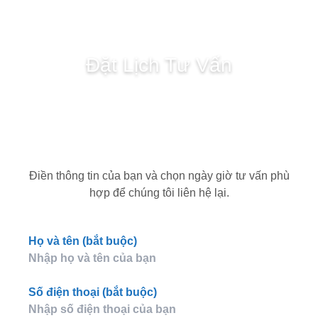
là:
tại
570,000,000 ₫.
là:
550,000,000 ₫
Đặt Lịch Tư Vấn
Điền thông tin của bạn và chọn ngày giờ tư vấn phù
hợp để chúng tôi liên hệ lại.
Họ và tên (bắt buộc)
Số điện thoại (bắt buộc)