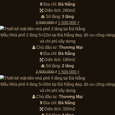
Địa chỉ:
Đà Nẵng
Diện tích: 260m2
Số tầng:
3 tầng
Giá
Giá
2,500,000
₫
1,500,000
₫
gốc
hiện
là:
tại
Mẫu Nhà phố 2 tầng 5×22m tại Đà Nẵng đẹp, tối ưu công năng
2,500,000 ₫.
là:
và chi phí xây dựng
1,500,000 ₫.
Chủ đầu tư:
Thương Mại
Địa chỉ:
Đà Nẵng
Diện tích: 180m2
Số tầng:
2 tầng
Giá
Giá
2,500,000
₫
1,500,000
₫
gốc
hiện
là:
tại
Mẫu Nhà phố 4 tầng 5×20m tại Đà Nẵng đẹp, tối ưu công năng
2,500,000 ₫.
là:
và chi phí xây dựng
1,500,000 ₫.
Chủ đầu tư:
Thương Mại
Địa chỉ:
Đà Nẵng
Diện tích: 320m2