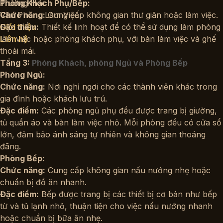
Trường Học
Phòng Khách Phụ/Bếp:
Văn Phòng Làm Việc
Chức năng:
Cung cấp không gian thư giãn hoặc làm việc.
Đặc điểm:
Thiết kế linh hoạt để có thể sử dụng làm phòng
Giới thiệu
làm việc hoặc phòng khách phụ, với bàn làm việc và ghế
Liên hệ
thoải mái.
Tầng 3:
Phòng Khách, phòng Ngủ và Phòng Bếp
Phòng Ngủ:
Chức năng:
Nơi nghỉ ngơi cho các thành viên khác trong
gia đình hoặc khách lưu trú.
Đặc điểm:
Các phòng ngủ phụ đều được trang bị giường,
tủ quần áo và bàn làm việc nhỏ. Mỗi phòng đều có cửa sổ
lớn, đảm bảo ánh sáng tự nhiên và không gian thoáng
đãng.
Phòng Bếp:
Chức năng:
Cung cấp không gian nấu nướng nhẹ hoặc
chuẩn bị đồ ăn nhanh.
Đặc điểm:
Bếp được trang bị các thiết bị cơ bản như bếp
từ và tủ lạnh nhỏ, thuận tiện cho việc nấu nướng nhanh
hoặc chuẩn bị bữa ăn nhẹ.