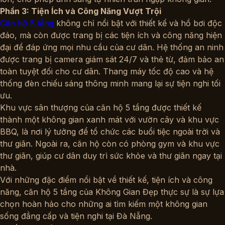
Phần 3: Tiện Ích và Công Năng Vượt Trội
Căn hộ 5 tầng
không chỉ nổi bật với thiết kế và hồ bơi độc
đáo, mà còn được trang bị các tiện ích và công năng hiện
đại để đáp ứng mọi nhu cầu của cư dân. Hệ thống an ninh
được trang bị camera giám sát 24/7 và thẻ từ, đảm bảo an
toàn tuyệt đối cho cư dân. Thang máy tốc độ cao và hệ
thống đèn chiếu sáng thông minh mang lại sự tiện nghi tối
ưu.
Khu vực sân thượng của căn hộ 5 tầng được thiết kế
thành một không gian xanh mát với vườn cây và khu vực
BBQ, là nơi lý tưởng để tổ chức các buổi tiệc ngoài trời và
thư giãn. Ngoài ra, căn hộ còn có phòng gym và khu vực
thư giãn, giúp cư dân duy trì sức khỏe và thư giãn ngay tại
nhà.
Với những đặc điểm nổi bật về thiết kế, tiện ích và công
năng,
căn hộ 5 tầng
của Không Gian Đẹp thực sự là sự lựa
chọn hoàn hảo cho những ai tìm kiếm một không gian
sống đẳng cấp và tiện nghi tại Đà Nẵng.