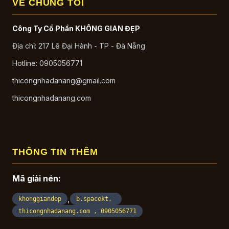
VỀ CHÚNG TÔI
Công Ty Cổ Phần KHÔNG GIAN ĐẸP
Địa chỉ: 217 Lê Đại Hành - TP - Đà Nẵng
Hotline: 0905056771
thicongnhadanang@gmail.com
thicongnhadanang.com
THÔNG TIN THÊM
Mã giải nén:
,
khonggiandep
b.spacekt,
thicongnhadanang.com , 0905056771