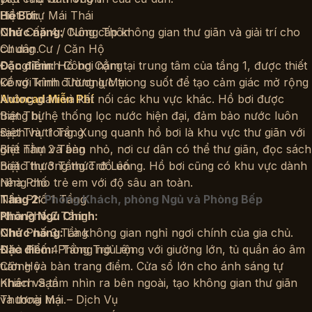
Biệt Thự Mái Thái
Hồ Bơi:
Nhà Cấp 4 / Nông Thôn
Chức năng:
Cung cấp không gian thư giãn và giải trí cho
Chung Cư / Căn Hộ
cư dân.
Công Trình Công Cộng
Đặc điểm:
Hồ bơi nằm tại trung tâm của tầng 1, được thiết
Công Trình Thương Mại
kế với kính cường lực trong suốt để tạo cảm giác mở rộng
không gian và kết nối các khu vực khác. Hồ bơi được
Autocad Miễn Phí
Biệt Thự
trang bị hệ thống lọc nước hiện đại, đảm bảo nước luôn
Biệt Thự 1 Tầng
sạch và trong. Xung quanh hồ bơi là khu vực thư giãn với
Biệt Thự 2 Tầng
ghế nằm và bàn nhỏ, nơi cư dân có thể thư giãn, đọc sách
Biệt Thự 3 Tầng Trở Lên
hoặc thưởng thức đồ uống. Hồ bơi cũng có khu vực dành
Nhà Phố
riêng cho trẻ em với độ sâu an toàn.
Nhà Phố 1 Tầng
Tầng 2:
Phòng Khách, phòng Ngủ và Phòng Bếp
Nhà Phố 2 Tầng
Phòng Ngủ Chính:
Nhà Phố 3 Tầng
Chức năng:
Là không gian nghỉ ngơi chính của gia chủ.
Nhà Phố 4 Tầng Trở Lên
Đặc điểm:
Phòng ngủ rộng với giường lớn, tủ quần áo âm
Căn Hộ
tường và bàn trang điểm. Cửa sổ lớn cho ánh sáng tự
Khách Sạn
nhiên và tầm nhìn ra bên ngoài, tạo không gian thư giãn
Thương Mại – Dịch Vụ
và thoải mái.