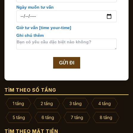
Ngày muốn tư vấn
Giờ tư vấn
[time your-time]
Ghi chú thêm
TÌM THEO SỐ TẦNG
1 tầng
2 tầng
3 tầng
4 tầng
5 tầng
6 tầng
7 tầng
8 tầng
TÌM THEO MẶT TIỀN