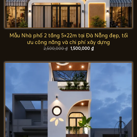
Mẫu Nhà phố 2 tầng 5×22m tại Đà Nẵng đẹp, tối
ưu công năng và chi phí xây dựng
Giá
Giá
2,500,000
₫
1,500,000
₫
gốc
hiện
là:
tại
2,500,000 ₫.
là:
1,500,000 ₫.