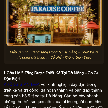
Mẫu căn hộ 5 tầng sang trọng tại Đà Nẵng – Thiết kế và
thi công bởi Công ty Cổ phần Không Gian Đẹp.
1
.
Căn Hộ 5 Tầng Được Thiết Kế Tại Đà Nẵng – Có Gì
Đặc Biệt?
KHÔNG GIAN ĐẸP
, với kinh nghiệm dày dặn trong
thiết kế và thi công, đã hoàn thành và bàn giao thành
công căn hộ 5 tầng tại Đà Nẵng. Căn hộ này nhanh
chóng thu hút sự quan tâm của nhiều người nhờ thiết
kế hiện đại, không gian sống tối ưu, và tiện ích đầy đủ.