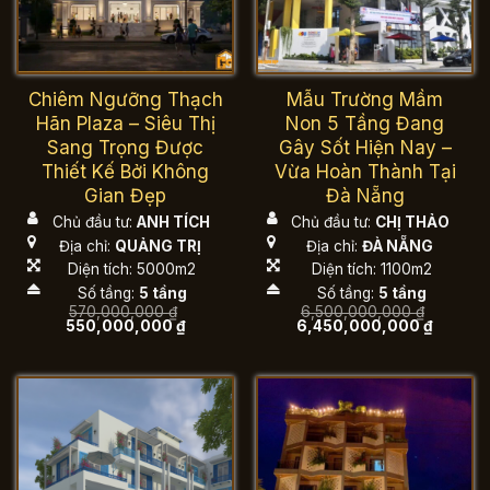
Chiêm Ngưỡng Thạch
Mẫu Trường Mầm
Hãn Plaza – Siêu Thị
Non 5 Tầng Đang
Sang Trọng Được
Gây Sốt Hiện Nay –
Thiết Kế Bởi Không
Vừa Hoàn Thành Tại
Gian Đẹp
Đà Nẵng
Chủ đầu tư:
ANH TÍCH
Chủ đầu tư:
CHỊ THẢO
Địa chỉ:
QUẢNG TRỊ
Địa chỉ:
ĐÀ NẴNG
Diện tích: 5000m2
Diện tích: 1100m2
Số tầng:
5 tầng
Số tầng:
5 tầng
570,000,000
₫
6,500,000,000
₫
Giá
Giá
Giá
Giá
550,000,000
₫
6,450,000,000
₫
gốc
hiện
gốc
hiện
là:
tại
là:
tại
570,000,000 ₫.
là:
6,500,000,000 ₫.
là:
550,000,000 ₫.
6,450,0