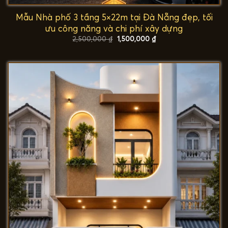
Mẫu Nhà phố 3 tầng 5×22m tại Đà Nẵng đẹp, tối
ưu công năng và chi phí xây dựng
Giá
Giá
2,500,000
₫
1,500,000
₫
gốc
hiện
là:
tại
2,500,000 ₫.
là:
1,500,000 ₫.