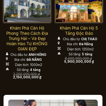
Khám Phá Căn Hộ
Khám Phá Căn Hộ 5
Phong Theo Cách Địa
Tầng Độc Đáo
Trung Hải – Vẻ Đẹp
Chủ đầu tư:
CHỊ THẢO
Hoàn Hảo Từ KHÔNG
Địa chỉ:
Đà Nẵng
GIAN ĐẸP
Diện tích: 1250m2
Số tầng:
5 tầng
Chủ đầu tư:
ANH HỒNG
6,000,000,000
₫
Địa chỉ:
ĐÀ NẴNG
Giá
Giá
5,900,000,000
₫
gốc
hiện
Diện tích: 1000m2
là:
tại
Số tầng:
4 tầng
6,000,000,000 ₫.
là:
5,900,0
2,200,000,000
₫
Giá
Giá
2,150,000,000
₫
gốc
hiện
là:
tại
2,200,000,000 ₫.
là:
2,150,000,000 ₫.