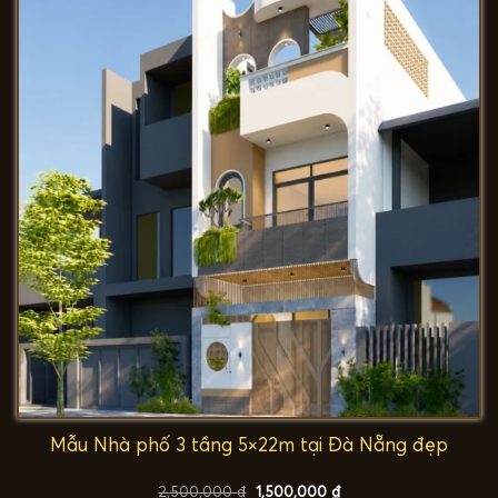
Mẫu Nhà phố 3 tầng 5×22m tại Đà Nẵng đẹp
Giá
Giá
2,500,000
₫
1,500,000
₫