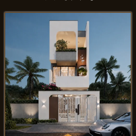
gốc
hiện
là:
tại
2,500,000 ₫.
là:
1,500,000 ₫.