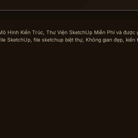
Mô Hình Kiến Trúc
,
Thư Viện SketchUp Miễn Phí
và được 
file SketchUp
,
file sketchup biệt thự
,
Không gian đẹp
,
kiến 