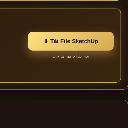
⬇ Tải File SketchUp
Link tải mở ở tab mới