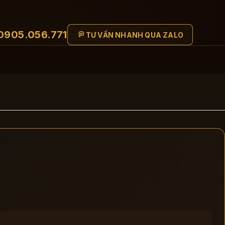
0905.056.771
TƯ VẤN NHANH QUA ZALO