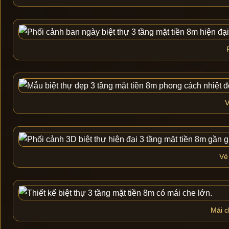
V
Vẻ 
Mái c