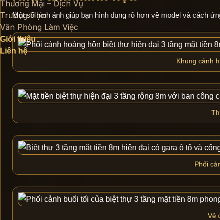
Thương Mại – Dịch Vụ
Trường Học
Một số hình ảnh giúp bạn hình dung rõ hơn về model và cách ứng
Văn Phòng Làm Việc
Giới thiệu
Liên hệ
Khung cảnh ho
Th
Phối cản
Vẻ 