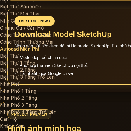
Biệt Thự Sân Vườn
Biệt Thự Mái Thái
Nhà Cấp 4 / Nông Thôn
TẢI XUỐNG NGAY
Chung Cư / Căn Hộ
Download Model SketchUp
Công Trình Công Cộng
Công Trình Thương Mại
Nhấn vào nút bên dưới để tải file model SketchUp. File phù h
Autocad Miễn Phí
Biệt Thự
✅ Model đẹp, dễ chỉnh sửa
Biệt Thự 1 Tầng
✅ Phù hợp thư viện SketchUp nội thất
Biệt Thự 2 Tầng
✅ Tải nhanh qua Google Drive
Biệt Thự 3 Tầng Trở Lên
Nhà Phố
Nhà Phố 1 Tầng
Nhà Phố 2 Tầng
Nhà Phố 3 Tầng
Nhà Phố 4 Tầng Trở Lên
PROJECT PREVIEW
Căn Hộ
Khách Sạn
Hình ảnh minh họa