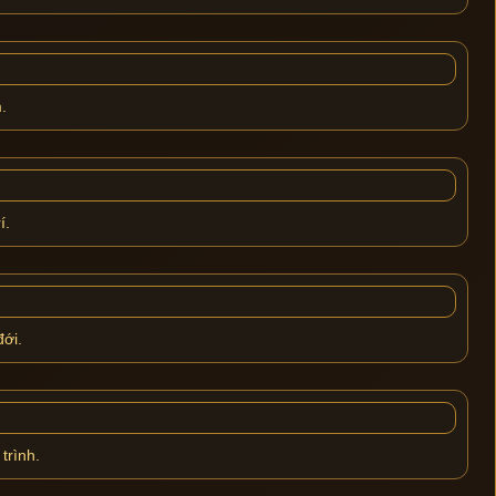
.
í.
đới.
trình.