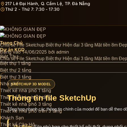
Bỏ
217 Lê Đại Hành, Q. Cẩm Lệ, TP. Đà Nẵng
Thứ 2 - Thứ 7: 7:30 - 17:30
qua
nội
dung
Trang Chủ
Chia sẻ File Sketchup Biệt thự Hiện đại 3 tầng Mặt tiền 8m Đẹ
Dự án KGD
Đăng vào
14/06/2025
bởi
admin
Biệt Thự
Chia sẻ File Sketchup Biệt thự Hiện đại 3 tầng Mặt tiền 8m Đẹ
Biệt thự 1 tầng
Biệt thự 2 tầng
Biệt thự 3 tầng
Nhà phố
SKETCHUP 3D MODEL
Thiết kế nhà phố 1 tầng
Thông tin file SketchUp
Thiết kế nhà phố 2 tầng
Thiết kế nhà phố 3 tầng
Tổng hợp nhanh các thông tin chính của model để bạn dễ theo dõi t
Thiết kế nhà phố trên 3 tầng
Khách Sạn
Thiết kế Căn Hộ
Ưu điểm:
File phù hợp cho thiết kế nội thất, dựng phối