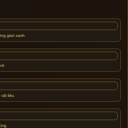
ông gian xanh.
mở.
vật liệu.
úng.