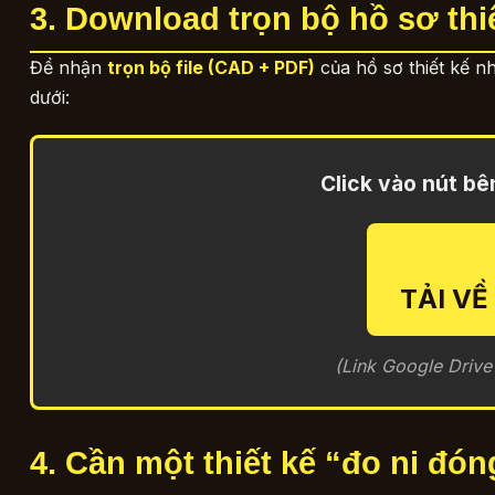
3. Download trọn bộ hồ sơ thi
Để nhận
trọn bộ file (CAD + PDF)
của hồ sơ thiết kế n
dưới:
Click vào nút bên
TẢI VỀ
(Link Google Drive
4. Cần một thiết kế “đo ni đó