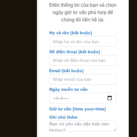
Điền thông tin của bạn và chọn
ngày giờ tư vấn phù hợp để
chúng tôi liên hệ lại.
Họ và tên (bắt buộc)
Số điện thoại (bắt buộc)
Email (bắt buộc)
Ngày muốn tư vấn
Giờ tư vấn
[time your-time]
Ghi chú thêm