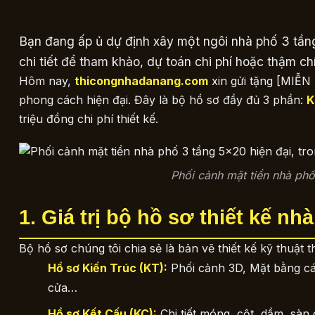
Bạn đang ấp ủ dự định xây một ngôi nhà phố 3 tần
chi tiết để tham khảo, dự toán chi phí hoặc thậm ch
Hôm nay,
thicongnhadanang.com
xin gửi tặng [MIỄN
phong cách hiện đại. Đây là bộ hồ sơ đầy đủ 3 phần:
K
triệu đồng chi phí thiết kế.
Phối cảnh mặt tiền nhà phố
1. Giá trị bộ hồ sơ thiết kế n
Bộ hồ sơ chúng tôi chia sẻ là bản vẽ thiết kế kỹ thuật
Hồ sơ Kiến Trúc (KT):
Phối cảnh 3D, Mặt bằng các 
cửa…
Hồ sơ Kết Cấu (KC):
Chi tiết móng, cột, dầm, sàn