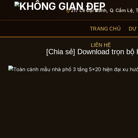
Bỏ
217 Lê Đại Hành, Q. Cẩm Lệ, 
qua
nội
dung
TRANG CHỦ
DỰ
LIÊN HỆ
[Chia sẻ] Download trọn bộ 