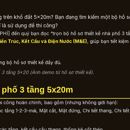
g trên khổ đất 5x20m? Bạn đang tìm kiếm một bộ hồ sơ
í là sử dụng để thi công?
 PHÍ] đến quý bạn đọc “trọn bộ hồ sơ thiết kế nhà phố 3 
iến Trúc, Kết Cấu và Điện Nước (M&E)
, giúp bạn tiết kiệ
 3 tầng 5×20 (Ảnh demo từ hồ sơ thiết kế).
hà phố 3 tầng 5x20m
 thi công hoàn chỉnh, bao gồm (nhưng không giới hạn):
tầng 1-2-3-mái, Mặt cắt, Mặt đứng, Chi tiết thang, Chi tiết 
 các tầng, kết cấu cầu thang, thống kê cốt thép…