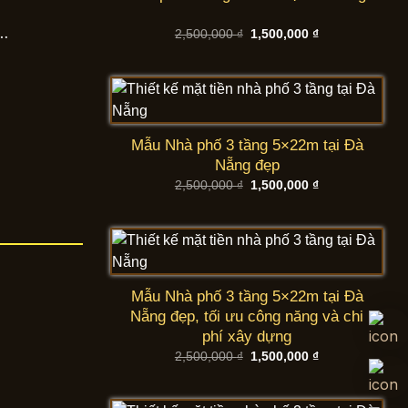
a…
Giá
Giá
2,500,000
₫
1,500,000
₫
gốc
hiện
là:
tại
2,500,000 ₫.
là:
1,500,000 ₫.
Mẫu Nhà phố 3 tầng 5×22m tại Đà
Nẵng đẹp
Giá
Giá
2,500,000
₫
1,500,000
₫
gốc
hiện
là:
tại
2,500,000 ₫.
là:
1,500,000 ₫.
Mẫu Nhà phố 3 tầng 5×22m tại Đà
Nẵng đẹp, tối ưu công năng và chi
phí xây dựng
Giá
Giá
2,500,000
₫
1,500,000
₫
gốc
hiện
là:
tại
2,500,000 ₫.
là:
1,500,000 ₫.