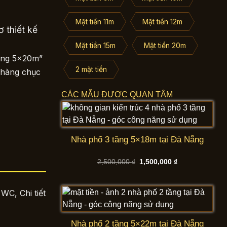
Mặt tiền 11m
Mặt tiền 12m
 thiết kế
Mặt tiền 15m
Mặt tiền 20m
tầng 5x20m”
2 mặt tiền
m hàng chục
CÁC MẪU ĐƯỢC QUAN TÂM
Nhà phố 3 tầng 5×18m tại Đà Nẵng
Giá
Giá
2,500,000
₫
1,500,000
₫
gốc
hiện
là:
tại
2,500,000 ₫.
là:
1,500,000 ₫.
WC, Chi tiết
Nhà phố 2 tầng 5×22m tại Đà Nẵng