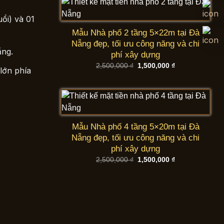
ổi) và 01
Mẫu Nhà phố 2 tầng 5×22m tại Đà
Nẵng đẹp, tối ưu công năng và chi
ầng.
phí xây dựng
Giá
Giá
2,500,000
₫
1,500,000
₫
lớn phía
gốc
hiện
là:
tại
2,500,000 ₫.
là:
1,500,000 ₫.
Mẫu Nhà phố 4 tầng 5×20m tại Đà
Nẵng đẹp, tối ưu công năng và chi
phí xây dựng
Giá
Giá
2,500,000
₫
1,500,000
₫
gốc
hiện
là:
tại
2,500,000 ₫.
là:
1,500,000 ₫.