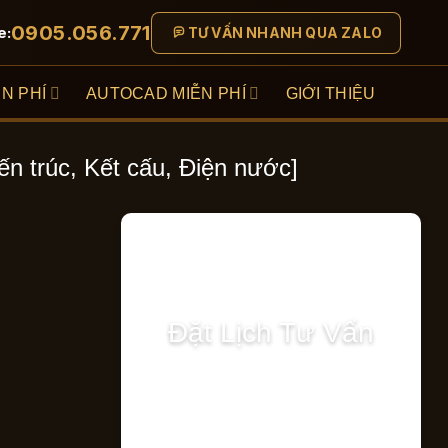
0905.056.771
e:
TƯ VẤN NHANH QUA ZALO
N PHÍ
AUTOCAD MIỄN PHÍ
GIỚI THIỆU
ến trúc, Kết cấu, Điện nước]
Đặt Lịch Tư Vấn