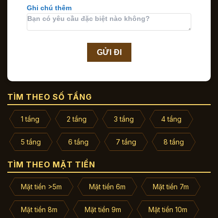
Ghi chú thêm
TÌM THEO SỐ TẦNG
1 tầng
2 tầng
3 tầng
4 tầng
5 tầng
6 tầng
7 tầng
8 tầng
TÌM THEO MẶT TIỀN
Mặt tiền >5m
Mặt tiền 6m
Mặt tiền 7m
Mặt tiền 8m
Mặt tiền 9m
Mặt tiền 10m