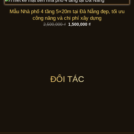
Mẫu Nhà phố 4 tầng 5×20m tại Đà Nẵng đẹp, tối ưu
công năng và chi phí xây dựng
Giá
Giá
2,500,000
₫
1,500,000
₫
gốc
hiện
là:
tại
2,500,000 ₫.
là:
1,500,000 ₫.
ĐỐI TÁC