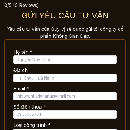
0/5
(0 Reviews)
GỬI YÊU CẦU TƯ VẤN
Yêu cầu tư vấn của Qúy vị sẽ được gửi tới công ty cổ
phần Không Gian Đẹp.
Họ tên *
Địa chỉ
Email *
Số điện thoại *
Loại công trình *