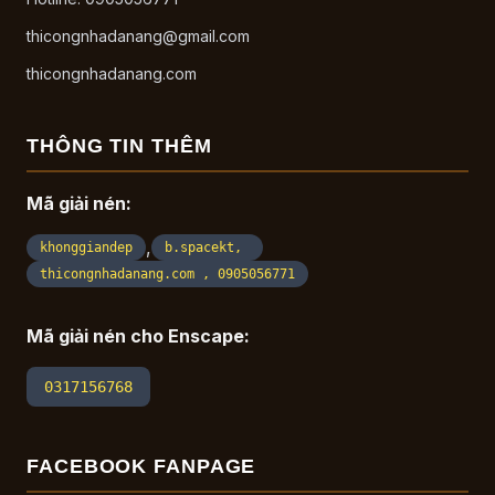
thicongnhadanang@gmail.com
thicongnhadanang.com
THÔNG TIN THÊM
Mã giải nén:
,
khonggiandep
b.spacekt,
thicongnhadanang.com , 0905056771
Mã giải nén cho Enscape:
0317156768
FACEBOOK FANPAGE