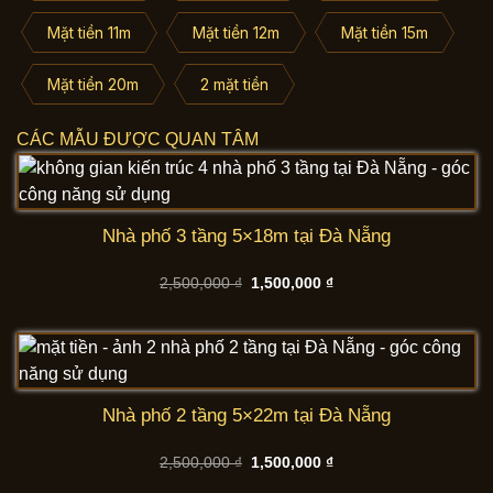
Mặt tiền 11m
Mặt tiền 12m
Mặt tiền 15m
Mặt tiền 20m
2 mặt tiền
CÁC MẪU ĐƯỢC QUAN TÂM
Nhà phố 3 tầng 5×18m tại Đà Nẵng
Giá
Giá
2,500,000
₫
1,500,000
₫
gốc
hiện
là:
tại
2,500,000 ₫.
là:
1,500,000 ₫.
Nhà phố 2 tầng 5×22m tại Đà Nẵng
Giá
Giá
2,500,000
₫
1,500,000
₫
gốc
hiện
là:
tại