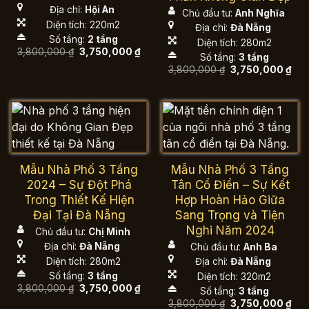
Địa chỉ:
Hội An
Chủ đầu tư:
Anh Nghĩa
Diện tích: 220m2
Địa chỉ:
Đà Nẵng
Số tầng:
2 tầng
Diện tích: 280m2
Giá
Giá
3,800,000
₫
3,750,000
₫
Số tầng:
3 tầng
gốc
hiện
là:
tại
Giá
Giá
3,800,000
₫
3,750,000
₫
3,800,000 ₫.
là:
gốc
hiệ
3,750,000 ₫.
là:
tại
3,800,000 ₫.
là:
3,7
Mẫu Nhà Phố 3 Tầng
Mẫu Nhà Phố 3 Tầng
2024 – Sự Đột Phá
Tân Cổ Điển – Sự Kết
Trong Thiết Kế Hiện
Hợp Hoàn Hảo Giữa
Đại Tại Đà Nẵng
Sang Trọng và Tiện
Nghi Năm 2024
Chủ đầu tư:
Chị Minh
Địa chỉ:
Đà Nẵng
Chủ đầu tư:
Anh Ba
Diện tích: 280m2
Địa chỉ:
Đà Nẵng
Số tầng:
3 tầng
Diện tích: 320m2
Giá
Giá
3,800,000
₫
3,750,000
₫
Số tầng:
3 tầng
gốc
hiện
Giá
Giá
3,800,000
₫
3,750,000
₫
là:
tại