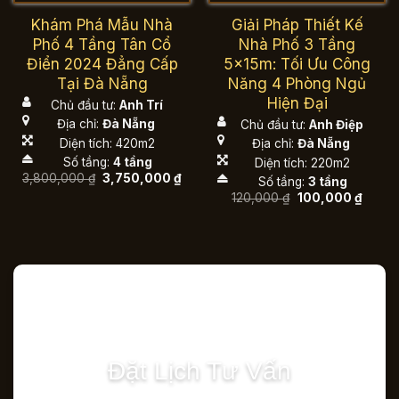
Khám Phá Mẫu Nhà
Giải Pháp Thiết Kế
Phố 4 Tầng Tân Cổ
Nhà Phố 3 Tầng
Điển 2024 Đẳng Cấp
5x15m: Tối Ưu Công
Tại Đà Nẵng
Năng 4 Phòng Ngủ
Hiện Đại
Chủ đầu tư:
Anh Trí
Địa chỉ:
Đà Nẵng
Chủ đầu tư:
Anh Điệp
Diện tích: 420m2
Địa chỉ:
Đà Nẵng
Số tầng:
4 tầng
Diện tích: 220m2
Giá
Giá
3,800,000
₫
3,750,000
₫
Số tầng:
3 tầng
gốc
hiện
Giá
Giá
120,000
₫
100,000
₫
là:
tại
gốc
hiện
3,800,000 ₫.
là:
là:
tại
3,750,000 ₫.
120,000 ₫.
là:
100,00
Đặt Lịch Tư Vấn