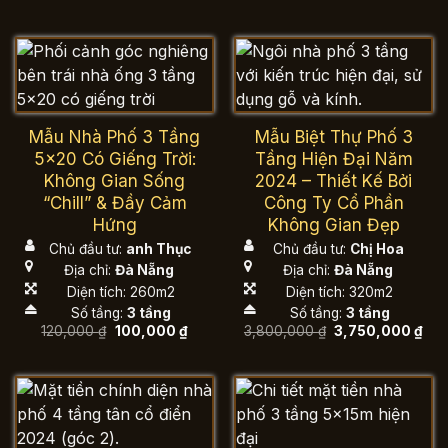
gốc
hiệ
3,800,000 ₫.
là:
là:
tại
3,750,000 ₫.
3,800,000 ₫.
là:
3,7
Mẫu Nhà Phố 3 Tầng
Mẫu Biệt Thự Phố 3
5×20 Có Giếng Trời:
Tầng Hiện Đại Năm
Không Gian Sống
2024 – Thiết Kế Bởi
“Chill” & Đầy Cảm
Công Ty Cổ Phần
Hứng
Không Gian Đẹp
Chủ đầu tư:
anh Thục
Chủ đầu tư:
Chị Hoa
Địa chỉ:
Đà Nẵng
Địa chỉ:
Đà Nẵng
Diện tích: 260m2
Diện tích: 320m2
Số tầng:
3 tầng
Số tầng:
3 tầng
Giá
Giá
Giá
Giá
120,000
₫
100,000
₫
3,800,000
₫
3,750,000
₫
gốc
hiện
gốc
hiệ
là:
tại
là:
tại
120,000 ₫.
là:
3,800,000 ₫.
là:
100,000 ₫.
3,7