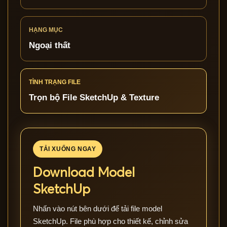
HẠNG MỤC
Ngoại thất
TÌNH TRẠNG FILE
Trọn bộ File SketchUp & Texture
TẢI XUỐNG NGAY
Download Model
SketchUp
Nhấn vào nút bên dưới để tải file model
SketchUp. File phù hợp cho thiết kế, chỉnh sửa