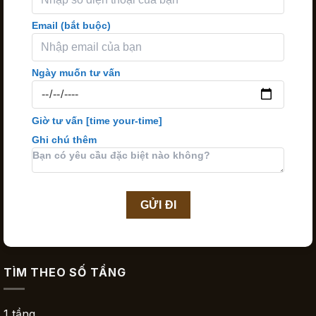
Email (bắt buộc)
Ngày muốn tư vấn
Giờ tư vấn
[time your-time]
Ghi chú thêm
TÌM THEO SỐ TẦNG
1 tầng