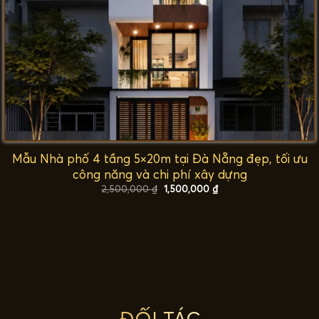
Mẫu Nhà phố 4 tầng 5×20m tại Đà Nẵng đẹp, tối ưu
công năng và chi phí xây dựng
Giá
Giá
2,500,000
₫
1,500,000
₫
gốc
hiện
là:
tại
2,500,000 ₫.
là:
1,500,000 ₫.
ĐỐI TÁC