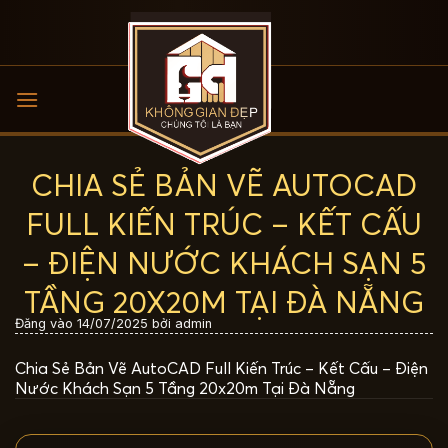
Bỏ
qua
nội
dung
CHIA SẺ BẢN VẼ AUTOCAD
FULL KIẾN TRÚC – KẾT CẤU
– ĐIỆN NƯỚC KHÁCH SẠN 5
TẦNG 20X20M TẠI ĐÀ NẴNG
Đăng vào
14/07/2025
bởi
admin
Chia Sẻ Bản Vẽ AutoCAD Full Kiến Trúc – Kết Cấu – Điện
Nước Khách Sạn 5 Tầng 20x20m Tại Đà Nẵng