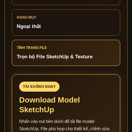
HẠNG MỤC
Ngoại thất
TÌNH TRẠNG FILE
Trọn bộ File SketchUp & Texture
TẢI XUỐNG NGAY
Download Model
SketchUp
Nhấn vào nút bên dưới để tải file model
SketchUp. File phù hợp cho thiết kế, chỉnh sửa