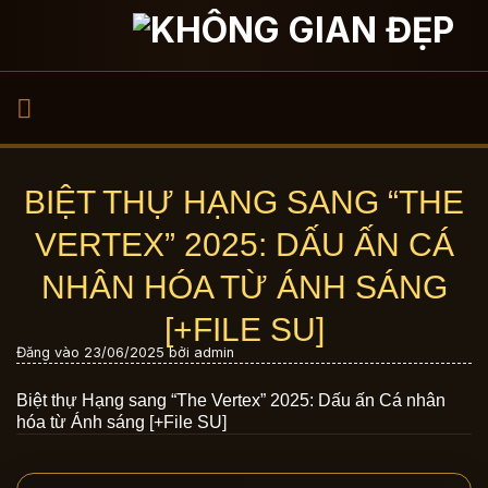
Bỏ
qua
nội
dung
BIỆT THỰ HẠNG SANG “THE
VERTEX” 2025: DẤU ẤN CÁ
NHÂN HÓA TỪ ÁNH SÁNG
[+FILE SU]
Đăng vào
23/06/2025
bởi
admin
Biệt thự Hạng sang “The Vertex” 2025: Dấu ấn Cá nhân
hóa từ Ánh sáng [+File SU]