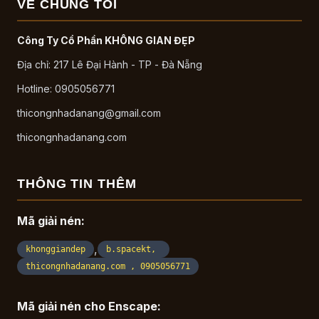
VỀ CHÚNG TÔI
Công Ty Cổ Phần KHÔNG GIAN ĐẸP
Địa chỉ: 217 Lê Đại Hành - TP - Đà Nẵng
Hotline: 0905056771
thicongnhadanang@gmail.com
thicongnhadanang.com
THÔNG TIN THÊM
Mã giải nén:
,
khonggiandep
b.spacekt,
thicongnhadanang.com , 0905056771
Mã giải nén cho Enscape: