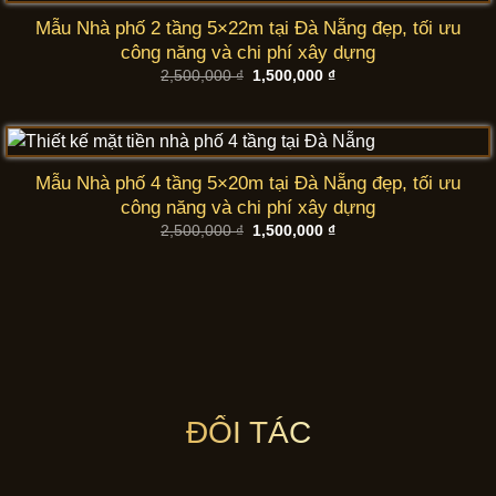
Mẫu Nhà phố 2 tầng 5×22m tại Đà Nẵng đẹp, tối ưu
công năng và chi phí xây dựng
Giá
Giá
2,500,000
₫
1,500,000
₫
gốc
hiện
là:
tại
2,500,000 ₫.
là:
1,500,000 ₫.
Mẫu Nhà phố 4 tầng 5×20m tại Đà Nẵng đẹp, tối ưu
công năng và chi phí xây dựng
Giá
Giá
2,500,000
₫
1,500,000
₫
gốc
hiện
là:
tại
2,500,000 ₫.
là:
1,500,000 ₫.
ĐỐI TÁC