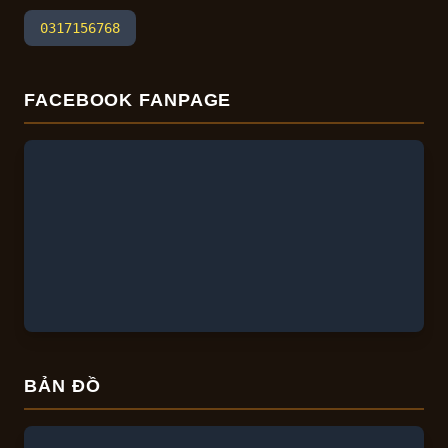
0317156768
FACEBOOK FANPAGE
BẢN ĐỒ