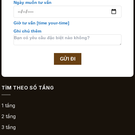
Ngày muốn tư vấn
Giờ tư vấn
[time your-time]
Ghi chú thêm
TÌM THEO SỐ TẦNG
1 tầng
2 tầng
3 tầng