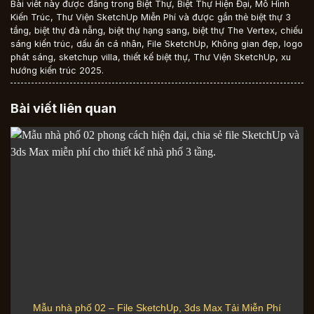
Bài viết này được đăng trong
Biệt Thự
,
Biệt Thự Hiện Đại
,
Mô Hình
Kiến Trúc
,
Thư Viện SketchUp Miễn Phí
và được gắn thẻ
biệt thự 3
tầng
,
biệt thự đà nẵng
,
biệt thự hạng sang
,
biệt thự The Vertex
,
chiếu
sáng kiến trúc
,
dấu ấn cá nhân
,
File SketchUp
,
Không gian đẹp
,
logo
phát sáng
,
sketchup villa
,
thiết kế biệt thự
,
Thư Viện SketchUp
,
xu
hướng kiến trúc 2025
.
Bài viết liên quan
Mẫu nhà phố 02 – File SketchUp, 3ds Max Tải Miễn Phí