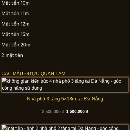
Mặt tiền 10m
Mặt tiền 11m
Mặt tiền 12m
Mặt tiền 15m
Mặt tiền 20m
2 mặt tiền
CÁC MẪU ĐƯỢC QUAN TÂM
Nhà phố 3 tầng 5×18m tại Đà Nẵng
Giá
Giá
2,500,000
₫
1,500,000
₫
gốc
hiện
là:
tại
2,500,000 ₫.
là:
1,500,000 ₫.