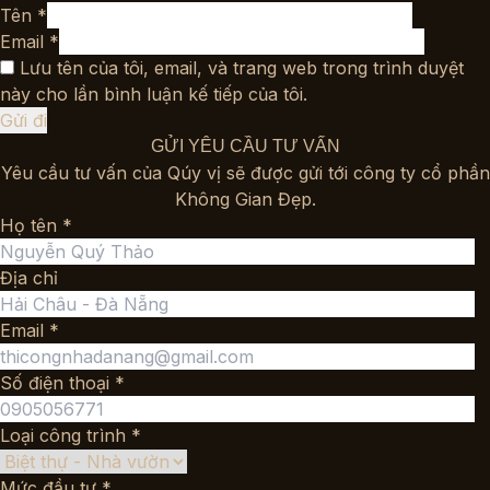
Tên
*
Email
*
Lưu tên của tôi, email, và trang web trong trình duyệt
này cho lần bình luận kế tiếp của tôi.
GỬI YÊU CẦU TƯ VẤN
Yêu cầu tư vấn của Qúy vị sẽ được gửi tới công ty cổ phần
Không Gian Đẹp.
Họ tên *
Địa chỉ
Email *
Số điện thoại *
Loại công trình *
Mức đầu tư *