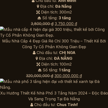
Chủ đầu tư:
Anh Minh
Địa chỉ:
Đà Nẵng
Diện tích: 300m2
Số tầng:
3 tầng
Giá
Giá
3,800,000
₫
3,750,000
₫
gốc
hiện
là:
tại
3,800,000 ₫.
là:
Mẫu Nhà Cấp 4 Đẹp Giá Rẻ Chỉ 300 Triệu – Thiết Kế Bởi
3,750,000 ₫.
Công Ty Cổ Phần Không Gian Đẹp
Chủ đầu tư:
CHỊ NGA
Địa chỉ:
ĐÀ NẴNG
Diện tích: 100m2
Số tầng:
1 tầng
Giá
Giá
320,000,000
₫
300,000,000
₫
gốc
hiện
là:
tại
320,000,000 ₫.
là:
Xu Hướng Thiết Kế Nhà Phố 3 Tầng Năm 2024 – Độc Đáo
300,000,000 
Và Sang Trọng Tại Đà Nẵng
Chủ đầu tư:
Chus Tinhf