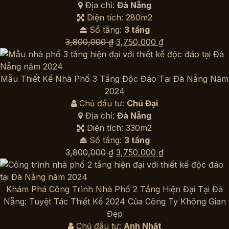
Địa chỉ:
Đà Nẵng
Diện tích: 280m2
Số tầng:
3 tầng
Giá
Giá
3,800,000
₫
3,750,000
₫
gốc
hiện
là:
tại
3,800,000 ₫.
là:
Mẫu Thiết Kế Nhà Phố 3 Tầng Độc Đáo Tại Đà Nẵng Năm
3,750,000 ₫.
2024
Chủ đầu tư:
Chú Đại
Địa chỉ:
Đà Nẵng
Diện tích: 330m2
Số tầng:
3 tầng
Giá
Giá
3,800,000
₫
3,750,000
₫
gốc
hiện
là:
tại
3,800,000 ₫.
là:
Khám Phá Công Trình Nhà Phố 2 Tầng Hiện Đại Tại Đà
3,750,000 ₫.
Nẵng: Tuyệt Tác Thiết Kế 2024 Của Công Ty Không Gian
Đẹp
Chủ đầu tư:
Anh Nhật