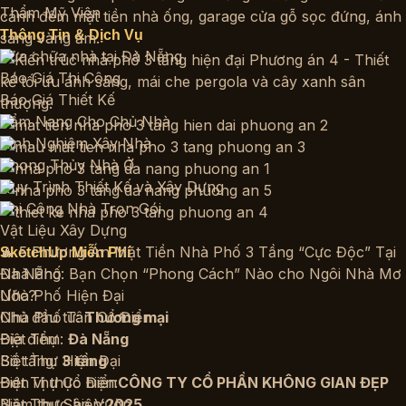
Thẩm Mỹ Viện
Thông Tin & Dịch Vụ
Sửa chữa nhà tại Đà Nẵng
Báo Giá Thi Công
Báo Giá Thiết Kế
Cẩm Nang Cho Chủ Nhà
Kinh Nghiệm Xây Nhà
Phong Thủy Nhà Ở
Quy Trình Thiết Kế và Xây Dựng
Thi Công Nhà Trọn Gói
Vật Liệu Xây Dựng
🔥 5 Phương Án Mặt Tiền Nhà Phố 3 Tầng “Cực Độc” Tại
SketchUp Miễn Phí
Nhà Phố
Đà Nẵng: Bạn Chọn “Phong Cách” Nào cho Ngôi Nhà Mơ
Nhà Phố Hiện Đại
Ước?
Nhà Phố Tân Cổ Điển
Chủ đầu tư:
Thương mại
Biệt Thự
Địa điểm:
Đà Nẵng
Biệt Thự Hiện Đại
Số tầng:
3 tầng
Biệt Thự Cổ Điển
Đơn vị thực hiện:
CÔNG TY CỔ PHẦN KHÔNG GIAN ĐẸP
Biệt Thự Sân Vườn
Năm thực hiện:
2025