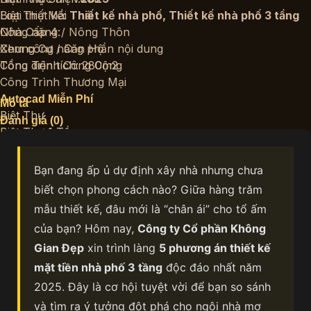
Biệt Thự Mái Thái
Loại thiết kế:
Thiết kế nhà phố
,
Thiết kế nhà phố 3 tầng
Nhà Cấp 4 / Nông Thôn
Công năng:
Chung Cư / Căn Hộ
Xem công năng phần nội dung
Công Trình Công Cộng
Tổng diện tích: 280m2
Công Trình Thương Mại
Autocad Miễn Phí
Mô tả
Biệt Thự
Đánh giá (0)
Biệt Thự 1 Tầng
Biệt Thự 2 Tầng
Biệt Thự 3 Tầng Trở Lên
Bạn đang ấp ủ dự định xây nhà nhưng chưa
Nhà Phố
biết chọn phong cách nào? Giữa hàng trăm
Nhà Phố 1 Tầng
mẫu thiết kế, đâu mới là “chân ái” cho tổ ấm
Nhà Phố 2 Tầng
của bạn? Hôm nay,
Công ty Cổ phần Không
Nhà Phố 3 Tầng
Gian Đẹp
xin trình làng
5 phương án thiết kế
Nhà Phố 4 Tầng Trở Lên
Căn Hộ
mặt tiền nhà phố 3 tầng
độc đáo nhất năm
Khách Sạn
2025. Đây là cơ hội tuyệt vời để bạn so sánh
Thương Mại – Dịch Vụ
và tìm ra ý tưởng đột phá cho ngôi nhà mơ