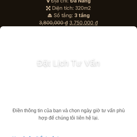
Địa chỉ:
Đà Nẵng
Diện tích: 320m2
Số tầng:
3 tầng
Giá
Giá
3,800,000
₫
3,750,000
₫
gốc
hiện
là:
tại
3,800,000 ₫.
là:
3,750,000 ₫.
Đặt Lịch Tư Vấn
Điền thông tin của bạn và chọn ngày giờ tư vấn phù
hợp để chúng tôi liên hệ lại.