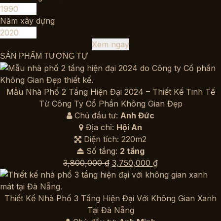
Năm xây dựng
Xem ngay
SẢN PHẨM TƯƠNG TỰ
Mẫu Nhà Phố 2 Tầng Hiện Đại 2024 – Thiết Kế Tinh Tế
Từ Công Ty Cổ Phần Không Gian Đẹp
Chủ đầu tư:
Anh Đức
Địa chỉ:
Hội An
Diện tích: 220m2
Số tầng:
2 tầng
Giá
Giá
3,800,000
₫
3,750,000
₫
gốc
hiện
là:
tại
3,800,000 ₫.
là:
Thiết Kế Nhà Phố 3 Tầng Hiện Đại Với Không Gian Xanh
3,750,000 ₫.
Tại Đà Nẵng