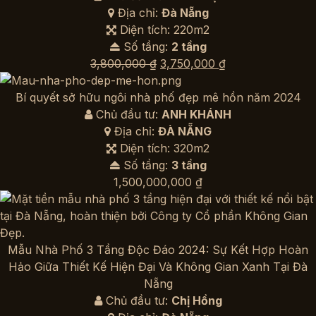
Địa chỉ:
Đà Nẵng
Diện tích: 220m2
Số tầng:
2 tầng
Giá
Giá
3,800,000
₫
3,750,000
₫
gốc
hiện
là:
tại
Bí quyết sở hữu ngôi nhà phố đẹp mê hồn năm 2024
3,800,000 ₫.
là:
Chủ đầu tư:
ANH KHÁNH
3,750,000 ₫.
Địa chỉ:
ĐÀ NẴNG
Diện tích: 320m2
Số tầng:
3 tầng
1,500,000,000
₫
Mẫu Nhà Phố 3 Tầng Độc Đáo 2024: Sự Kết Hợp Hoàn
Hảo Giữa Thiết Kế Hiện Đại Và Không Gian Xanh Tại Đà
Nẵng
Chủ đầu tư:
Chị Hồng