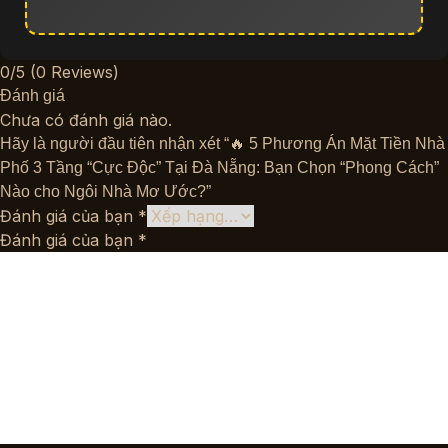
0/5
(0 Reviews)
Đánh giá
Chưa có đánh giá nào.
Hãy là người đầu tiên nhận xét “🔥 5 Phương Án Mặt Tiền Nhà
Phố 3 Tầng “Cực Độc” Tại Đà Nẵng: Bạn Chọn “Phong Cách”
Nào cho Ngôi Nhà Mơ Ước?”
Đánh giá của bạn
*
Đánh giá của bạn
*