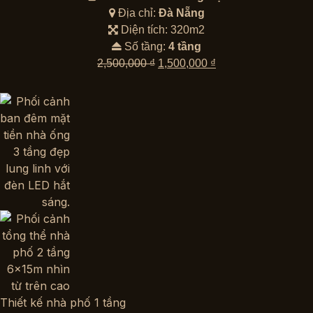
Địa chỉ:
Đà Nẵng
Diện tích: 320m2
Số tầng:
4 tầng
Giá
Giá
2,500,000
₫
1,500,000
₫
gốc
hiện
là:
tại
2,500,000 ₫.
là:
1,500,000 ₫.
Thiết kế nhà phố 1 tầng