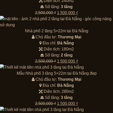
Diện tích: 240m2
Số tầng:
3 tầng
Giá
Giá
2,500,000
₫
1,500,000
₫
gốc
hiện
là:
tại
2,500,000 ₫.
là:
Nhà phố 2 tầng 5×22m tại Đà Nẵng
1,500,000 ₫.
Chủ đầu tư:
Thương Mại
Địa chỉ:
Đà Nẵng
Diện tích: 180m2
Số tầng:
2 tầng
Giá
Giá
2,500,000
₫
1,500,000
₫
gốc
hiện
là:
tại
Mẫu Nhà phố 3 tầng 5×22m tại Đà Nẵng đẹp
2,500,000 ₫.
là:
Chủ đầu tư:
Thương Mại
1,500,000 ₫.
Địa chỉ:
Đà Nẵng
Diện tích: 280m2
Số tầng:
3 tầng
Giá
Giá
2,500,000
₫
1,500,000
₫
gốc
hiện