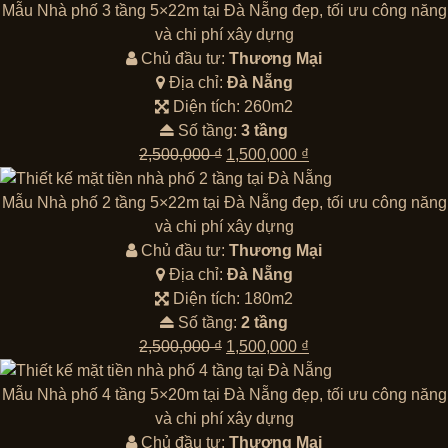
là:
tại
Mẫu Nhà phố 3 tầng 5×22m tại Đà Nẵng đẹp, tối ưu công năng
2,500,000 ₫.
là:
và chi phí xây dựng
1,500,000 ₫.
Chủ đầu tư:
Thương Mại
Địa chỉ:
Đà Nẵng
Diện tích: 260m2
Số tầng:
3 tầng
Giá
Giá
2,500,000
₫
1,500,000
₫
gốc
hiện
là:
tại
Mẫu Nhà phố 2 tầng 5×22m tại Đà Nẵng đẹp, tối ưu công năng
2,500,000 ₫.
là:
và chi phí xây dựng
1,500,000 ₫.
Chủ đầu tư:
Thương Mại
Địa chỉ:
Đà Nẵng
Diện tích: 180m2
Số tầng:
2 tầng
Giá
Giá
2,500,000
₫
1,500,000
₫
gốc
hiện
là:
tại
Mẫu Nhà phố 4 tầng 5×20m tại Đà Nẵng đẹp, tối ưu công năng
2,500,000 ₫.
là:
và chi phí xây dựng
1,500,000 ₫.
Chủ đầu tư:
Thương Mại