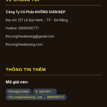
Công Ty Cổ Phần KHÔNG GIAN ĐẸP
Địa chỉ: 217 Lê Đại Hành - TP - Đà Nẵng
Hotline: 0905056771
thicongnhadanang@gmail.com
thicongnhadanang.com
THÔNG TIN THÊM
Mã giải nén:
,
khonggiandep
b.spacekt,
thicongnhadanang.com , 0905056771