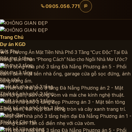
Bỏ
0905.056.771
qua
nội
dung
Trang Chủ
Dự án KGD
Biệt Thự
🔥 5 Phương Án Mặt Tiền Nhà Phố 3 Tầng “Cực Độc” Tại Đà
Biệt thự 1 tầng
Nẵng: Bạn Chọn “Phong Cách” Nào cho Ngôi Nhà Mơ Ước?
Biệt thự 2 tầng
Biệt thự 3 tầng
Nhà phố
Thiết kế nhà phố 1 tầng
Thiết kế nhà phố 2 tầng
Thiết kế nhà phố 3 tầng
Thiết kế nhà phố trên 3 tầng
Khách Sạn
Thiết kế Căn Hộ
Thiết kế Văn phòng