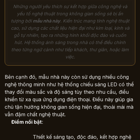
Những người yêu thích sự kết hợp giữa công nghệ và
yếu tố nghệ thuật trong không gian sống sẽ bị ấn
tượng bởi
mẫu nhà này
. Kiến trúc mang tính nghệ thuật
cao, sử dụng các chất liệu hiện đại như kim loại, kính và
gỗ tự nhiên, tạo ra những hình khối độc đáo và cuốn
hút. Hệ thống ánh sáng trong nhà có thể điều chỉnh
theo từng ngữ cảnh như tiếp khách, thư giãn, hoặc làm
việc.
Bên cạnh đó, mẫu nhà này còn sử dụng nhiều công
nghệ thông minh như hệ thống chiếu sáng LED có thể
thay đổi màu sắc và độ sáng tùy theo nhu cầu, điều
khiển từ xa qua ứng dụng điện thoại. Điều này giúp gia
chủ tận hưởng không gian sống hiện đại, thoải mái mà
vẫn đậm chất nghệ thuật.
Điểm nổi bật
:
Thiết kế sáng tạo, độc đáo, kết hợp nghệ