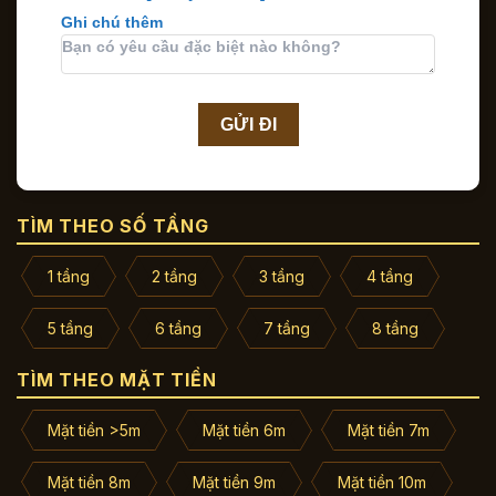
Ghi chú thêm
TÌM THEO SỐ TẦNG
1 tầng
2 tầng
3 tầng
4 tầng
5 tầng
6 tầng
7 tầng
8 tầng
TÌM THEO MẶT TIỀN
Mặt tiền >5m
Mặt tiền 6m
Mặt tiền 7m
Mặt tiền 8m
Mặt tiền 9m
Mặt tiền 10m