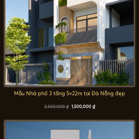
Mẫu Nhà phố 3 tầng 5×22m tại Đà Nẵng đẹp
Giá
Giá
2,500,000
₫
1,500,000
₫
gốc
hiện
là:
tại
2,500,000 ₫.
là:
1,500,000 ₫.