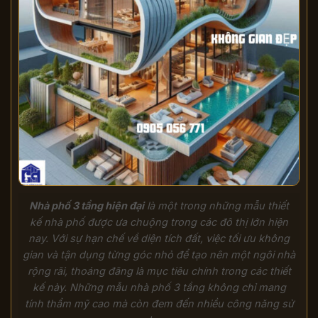
Nhà phố 3 tầng hiện đại
là một trong những mẫu thiết
kế nhà phố được ưa chuộng trong các đô thị lớn hiện
nay. Với sự hạn chế về diện tích đất, việc tối ưu không
gian và tận dụng từng góc nhỏ để tạo nên một ngôi nhà
rộng rãi, thoáng đãng là mục tiêu chính trong các thiết
kế này. Những mẫu nhà phố 3 tầng không chỉ mang
tính thẩm mỹ cao mà còn đem đến nhiều công năng sử