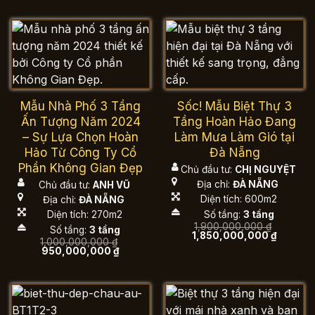
Mẫu Nhà Phố 3 Tầng
Sốc! Mẫu Biệt Thự 3
Ấn Tượng Năm 2024
Tầng Hoàn Hảo Đang
– Sự Lựa Chọn Hoàn
Làm Mưa Làm Gió tại
Hảo Từ Công Ty Cổ
Đà Nẵng
Phần Không Gian Đẹp
Chủ đầu tư:
CHỊ NGUYỆT
Địa chỉ:
ĐÀ NẴNG
Chủ đầu tư:
ANH VŨ
Diện tích: 600m2
Địa chỉ:
ĐÀ NẴNG
Số tầng:
3 tầng
Diện tích: 270m2
1,900,000,000
₫
Số tầng:
3 tầng
Giá
Giá
1,850,000,000
₫
1,000,000,000
₫
gốc
hiện
Giá
Giá
950,000,000
₫
là:
tại
gốc
hiện
1,900,000,000 ₫.
là:
là:
tại
1,850,0
1,000,000,000 ₫.
là:
950,000,000 ₫.