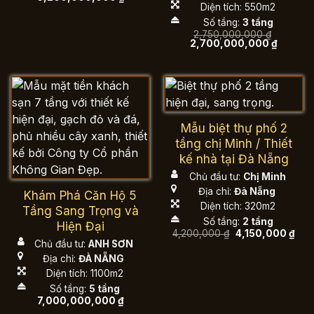
gốc
hiện
Diện tích: 550m2
là:
tại
Số tầng:
3 tầng
6,500,000,000 ₫.
là:
6,200,000,000 ₫.
2,750,000,000
₫
Giá
Giá
2,700,000,000
₫
gốc
hiện
là:
tại
2,750,000,000 ₫.
là:
2,700,0
Mẫu biệt thự phố 2
tầng chị Minh / Thiết
kế nhà tại Đà Nẵng
Chủ đầu tư:
Chị Minh
Địa chỉ:
Đà Nẵng
Khám Phá Căn Hộ 5
Diện tích: 320m2
Tầng Sang Trọng và
Số tầng:
2 tầng
Hiện Đại
Giá
Giá
4,200,000
₫
4,150,000
₫
gốc
hiện
Chủ đầu tư:
ANH SƠN
là:
tại
Địa chỉ:
ĐÀ NẴNG
4,200,000 ₫.
là:
4,15
Diện tích: 1100m2
Số tầng:
5 tầng
7,000,000,000
₫