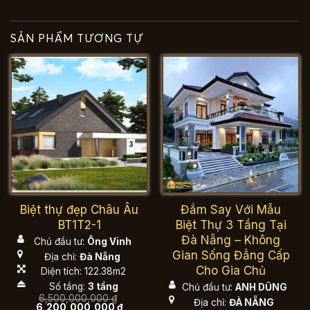
SẢN PHẨM TƯƠNG TỰ
Biệt thự đẹp Châu Âu
Đắm Say Với Mẫu
BT1T2-1
Biệt Thự 3 Tầng Tại
Đà Nẵng – Không
Chủ đầu tư:
Ông Vinh
Gian Sống Đẳng Cấp
Địa chỉ:
Đà Nẵng
Cho Gia Chủ
Diện tích: 122.38m2
Số tầng:
3 tầng
Chủ đầu tư:
ANH DŨNG
6,500,000,000
₫
Địa chỉ:
ĐÀ NẴNG
Giá
Giá
6,200,000,000
₫