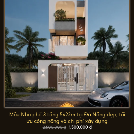
Mẫu Nhà phố 3 tầng 5×22m tại Đà Nẵng đẹp, tối
ưu công năng và chi phí xây dựng
Giá
Giá
2,500,000
₫
1,500,000
₫
gốc
hiện