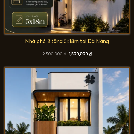
Nhà phố 3 tầng 5×18m tại Đà Nẵng
Giá
Giá
2,500,000
₫
1,500,000
₫
gốc
hiện
là:
tại
2,500,000 ₫.
là:
1,500,000 ₫.