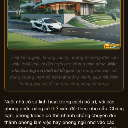
Thiết kế tối giản, không cầu kỳ nhưng lại mang đến cảm
giác thoải mái và tiện nghi cho không gian sống.
Mẫu
nhà đa năng với thiết kế tối giản
tập trung vào việc sử
dụng những món đồ nội thất thông minh, giúp tiết kiệm
không gian và tối ưu hóa công năng sử dụng.
Ngôi nhà có sự linh hoạt trong cách bố trí, với các
phòng chức năng có thể biến đổi theo nhu cầu. Chẳng
hạn, phòng khách có thể nhanh chóng chuyển đổi
thành phòng làm việc hay phòng ngủ nhờ vào các