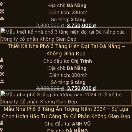
Địa chỉ:
Đà Nẵng
Diện tích: 280m2
Số tầng:
3 tầng
Giá
Giá
3,800,000
₫
3,750,000
₫
gốc
hiện
là:
tại
3,800,000 ₫.
là:
3,750,000 ₫.
Thiết Kế Nhà Phố 3 Tầng Hiện Đại Tại Đà Nẵng –
Không Gian Đẹp
Chủ đầu tư:
Chị Trinh
Địa chỉ:
Đà Nẵng
Diện tích: 300m2
Số tầng:
2 tầng
Giá
Giá
3,800,000
₫
3,750,000
₫
gốc
hiện
là:
tại
3,800,000 ₫.
là:
3,750,000 ₫.
Mẫu Nhà Phố 3 Tầng Ấn Tượng Năm 2024 – Sự Lựa
Chọn Hoàn Hảo Từ Công Ty Cổ Phần Không Gian Đẹp
Chủ đầu tư:
ANH VŨ
Địa chỉ:
ĐÀ NẴNG