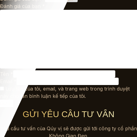
Đánh giá của bạn
*
Tên
*
Email
*
Lưu tên của tôi, email, và trang web trong trình duyệt
này cho lần bình luận kế tiếp của tôi.
GỬI YÊU CẦU TƯ VẤN
Yêu cầu tư vấn của Qúy vị sẽ được gửi tới công ty cổ phần
Không Gian Đẹp.