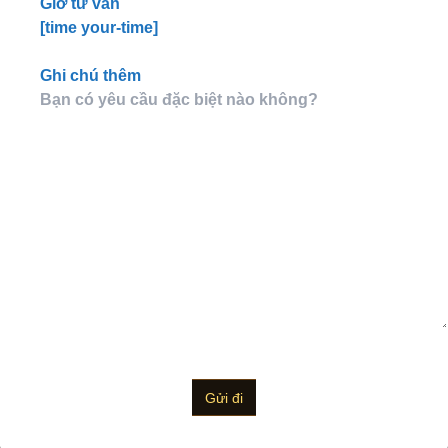
Giờ tư vấn
[time your-time]
Ghi chú thêm