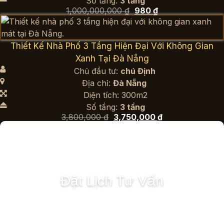
Số tầng:
3 tầng
Giá
Giá
1,000,000,000
₫
980
₫
gốc
hiện
là:
tại
1,000,000,000 ₫.
là:
980 ₫.
Thiết Kế Nhà Phố 3 Tầng Hiện Đại Với Không Gian
Xanh Tại Đà Nẵng
Chủ đầu tư:
chú Định
Địa chỉ:
Đà Nẵng
Diện tích: 300m2
Số tầng:
3 tầng
Giá
Giá
3,800,000
₫
3,750,000
₫
gốc
hiện
là:
tại
3,800,000 ₫.
là:
3,750,000 ₫.
Đặt Lịch Tư Vấn