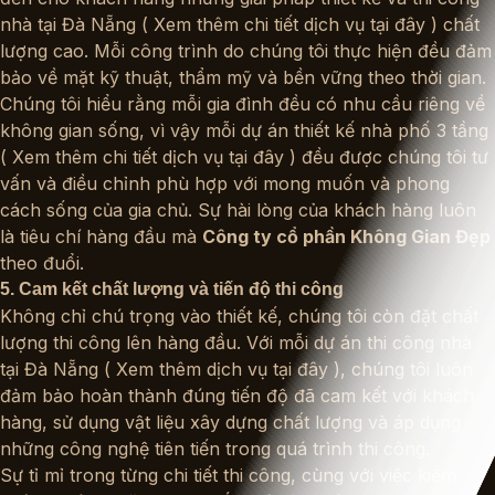
nhà tại Đà Nẵng (
Xem thêm chi tiết dịch vụ tại đây
) chất
lượng cao. Mỗi công trình do chúng tôi thực hiện đều đảm
bảo về mặt kỹ thuật, thẩm mỹ và bền vững theo thời gian.
Chúng tôi hiểu rằng mỗi gia đình đều có nhu cầu riêng về
không gian sống, vì vậy mỗi dự án thiết kế nhà phố 3 tầng
(
Xem thêm chi tiết dịch vụ tại đây
) đều được chúng tôi tư
vấn và điều chỉnh phù hợp với mong muốn và phong
cách sống của gia chủ. Sự hài lòng của khách hàng luôn
là tiêu chí hàng đầu mà
Công ty cổ phần Không Gian Đẹp
theo đuổi.
5. Cam kết chất lượng và tiến độ thi công
Không chỉ chú trọng vào thiết kế, chúng tôi còn đặt chất
lượng thi công lên hàng đầu. Với mỗi dự án thi công nhà
tại Đà Nẵng (
Xem thêm dịch vụ tại đây
), chúng tôi luôn
đảm bảo hoàn thành đúng tiến độ đã cam kết với khách
hàng, sử dụng vật liệu xây dựng chất lượng và áp dụng
những công nghệ tiên tiến trong quá trình thi công.
Sự tỉ mỉ trong từng chi tiết thi công, cùng với việc kiểm