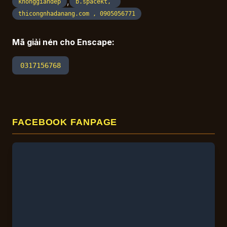
,
khonggiandep
b.spacekt,
thicongnhadanang.com , 0905056771
Mã giải nén cho Enscape:
0317156768
FACEBOOK FANPAGE