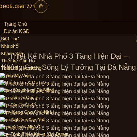
Bỏ
0905.056.771
qua
nội
Trang Chủ
dung
Dự án KGD
Biệt Thự
Nhà phố
Khách Sạn
Thiết Kế Nhà Phố 3 Tầng Hiện Đại –
Thiết kế Căn Hộ
Không Gian Sống Lý Tưởng Tại Đà Nẵng
Thiết kế Văn phòng
Thẩm Mỹ Viện
Thông Tin & Dịch Vụ
Sửa chữa nhà tại Đà Nẵng
Báo Giá Thi Công
Báo Giá Thiết Kế
Cẩm Nang Cho Chủ Nhà
Kinh Nghiệm Xây Nhà
Phong Thủy Nhà Ở
Quy Trình Thiết Kế và Xây Dựng