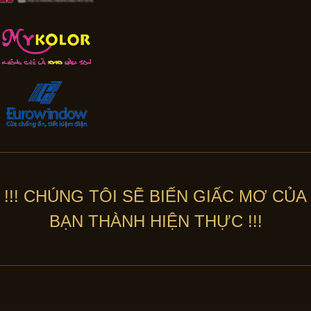
!!! CHÚNG TÔI SẼ BIẾN GIẤC MƠ CỦA
BẠN THÀNH HIỆN THỰC !!!