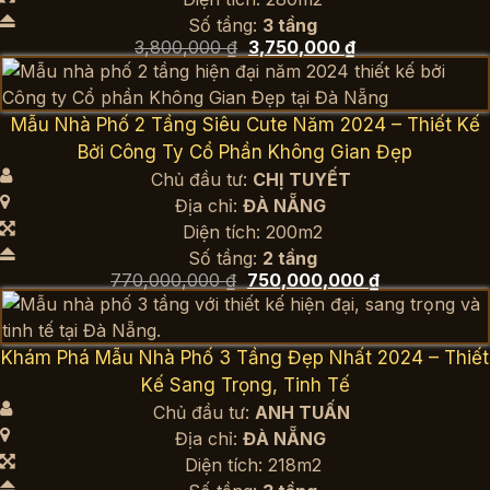
Số tầng:
3 tầng
Giá
Giá
3,800,000
₫
3,750,000
₫
gốc
hiện
là:
tại
3,800,000 ₫.
là:
3,750,000 ₫.
Mẫu Nhà Phố 2 Tầng Siêu Cute Năm 2024 – Thiết Kế
Bởi Công Ty Cổ Phần Không Gian Đẹp
Chủ đầu tư:
CHỊ TUYẾT
Địa chỉ:
ĐÀ NẴNG
Diện tích: 200m2
Số tầng:
2 tầng
Giá
Giá
770,000,000
₫
750,000,000
₫
gốc
hiện
là:
tại
770,000,000 ₫.
là:
750,000,000 
Khám Phá Mẫu Nhà Phố 3 Tầng Đẹp Nhất 2024 – Thiết
Kế Sang Trọng, Tinh Tế
Chủ đầu tư:
ANH TUẤN
Địa chỉ:
ĐÀ NẴNG
Diện tích: 218m2