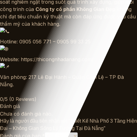
soát nghiêm ngặt trong suốt quá trình xây dựng, giúp mỗi
công trình của
Công ty cổ phần Không Gian Đẹp
không
chỉ đạt tiêu chuẩn kỹ thuật mà còn đáp ứng được yêu cầu
thẩm mỹ của khách hàng.
Hotline: 0905 056 771 – 0905 99 33 25
Website:
https://thicongnhadanang.com/
Văn phòng: 217 Lê Đại Hành – Quận Cẩm Lệ – TP Đà
Nẵng.
0/5
(0 Reviews)
Đánh giá
Chưa có đánh giá nào.
Hãy là người đầu tiên nhận xét “Thiết Kế Nhà Phố 3 Tầng Hiện
Đại – Không Gian Sống Lý Tưởng Tại Đà Nẵng”
Đánh giá của bạn
*