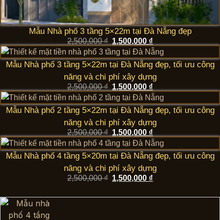
Mẫu Nhà phố 3 tầng 5×22m tại Đà Nẵng đẹp
Giá
Giá
2,500,000
₫
1,500,000
₫
gốc
hiện
là:
tại
Mẫu Nhà phố 3 tầng 5×22m tại Đà Nẵng đẹp, tối ưu công
2,500,000 ₫.
là:
1,500,000 ₫.
năng và chi phí xây dựng
Giá
Giá
2,500,000
₫
1,500,000
₫
gốc
hiện
là:
tại
Mẫu Nhà phố 2 tầng 5×22m tại Đà Nẵng đẹp, tối ưu công
2,500,000 ₫.
là:
1,500,000 ₫.
năng và chi phí xây dựng
Giá
Giá
2,500,000
₫
1,500,000
₫
gốc
hiện
là:
tại
Mẫu Nhà phố 4 tầng 5×20m tại Đà Nẵng đẹp, tối ưu công
2,500,000 ₫.
là:
1,500,000 ₫.
năng và chi phí xây dựng
Giá
Giá
2,500,000
₫
1,500,000
₫
gốc
hiện
là:
tại
2,500,000 ₫.
là:
1,500,000 ₫.