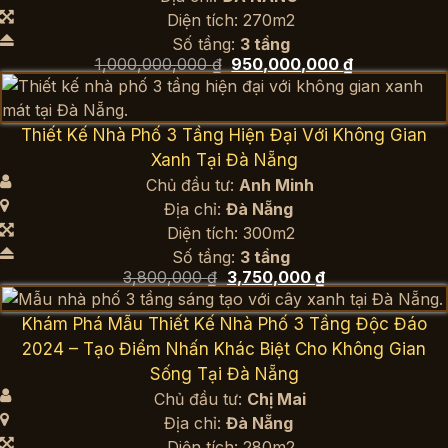
Diện tích: 270m2
Số tầng:
3 tầng
Giá
Giá
1,000,000,000
₫
950,000,000
₫
gốc
hiện
là:
tại
1,000,000,000 ₫.
là:
950,000,000
Thiết Kế Nhà Phố 3 Tầng Hiện Đại Với Không Gian
Xanh Tại Đà Nẵng
Chủ đầu tư:
Anh Minh
Địa chỉ:
Đà Nẵng
Diện tích: 300m2
Số tầng:
3 tầng
Giá
Giá
3,800,000
₫
3,750,000
₫
gốc
hiện
là:
tại
Khám Phá Mẫu Thiết Kế Nhà Phố 3 Tầng Độc Đáo
3,800,000 ₫.
là:
3,750,000 ₫.
2024 – Tạo Điểm Nhấn Khác Biệt Cho Không Gian
Sống Tại Đà Nẵng
Chủ đầu tư:
Chị Mai
Địa chỉ:
Đà Nẵng
Diện tích: 280m2