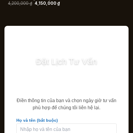
4,200,000 ₫.
là:
Giá
Giá
4,200,000
₫
4,150,000
₫
4,15
gốc
hiện
là:
tại
4,200,000 ₫.
là:
4,150,000 ₫.
Đặt Lịch Tư Vấn
Điền thông tin của bạn và chọn ngày giờ tư vấn
phù hợp để chúng tôi liên hệ lại.
Họ và tên (bắt buộc)