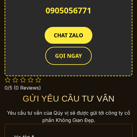
0905056771
CHAT ZALO
GỌI NGAY
0/5
(0 Reviews)
GỬI YÊU CẦU TƯ VẤN
Yêu cầu tư vấn của Qúy vị sẽ được gửi tới công ty cổ
phần Không Gian Đẹp.
Họ tên *