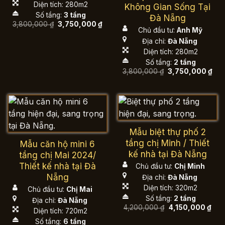
Diện tích: 280m2
Không Gian Sống Tại
Số tầng:
3 tầng
Đà Nẵng
Giá
Giá
3,800,000
₫
3,750,000
₫
gốc
hiện
Chủ đầu tư:
Anh Mỹ
là:
tại
Địa chỉ:
Đà Nẵng
3,800,000 ₫.
là:
3,750,000 ₫.
Diện tích: 280m2
Số tầng:
2 tầng
Giá
Giá
3,800,000
₫
3,750,000
₫
gốc
hiệ
là:
tại
3,800,000 ₫.
là:
3,7
Mẫu biệt thự phố 2
tầng chị Minh / Thiết
Mẫu căn hộ mini 6
kế nhà tại Đà Nẵng
tầng chị Mai 2024/
Thiết kế nhà tại Đà
Chủ đầu tư:
Chị Minh
Nẵng
Địa chỉ:
Đà Nẵng
Diện tích: 320m2
Chủ đầu tư:
Chị Mai
Số tầng:
2 tầng
Địa chỉ:
Đà Nẵng
Giá
Giá
4,200,000
₫
4,150,000
₫
Diện tích: 720m2
gốc
hiện
là:
tại
Số tầng:
6 tầng