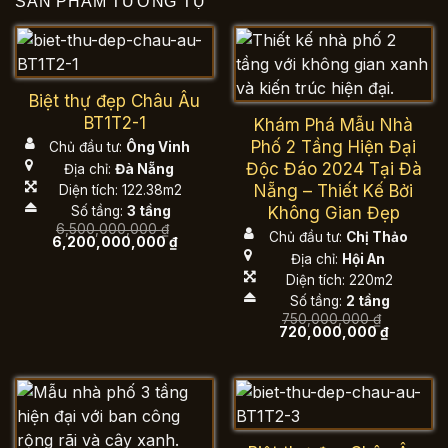
SẢN PHẨM TƯƠNG TỰ
Biệt thự đẹp Châu Âu
BT1T2-1
Khám Phá Mẫu Nhà
Phố 2 Tầng Hiện Đại
Chủ đầu tư:
Ông Vinh
Độc Đáo 2024 Tại Đà
Địa chỉ:
Đà Nẵng
Nẵng – Thiết Kế Bởi
Diện tích: 122.38m2
Không Gian Đẹp
Số tầng:
3 tầng
6,500,000,000
₫
Chủ đầu tư:
Chị Thảo
Giá
Giá
6,200,000,000
₫
gốc
hiện
Địa chỉ:
Hội An
là:
tại
Diện tích: 220m2
6,500,000,000 ₫.
là:
6,200,000,000 ₫.
Số tầng:
2 tầng
750,000,000
₫
Giá
Giá
720,000,000
₫
gốc
hiện
là:
tại
750,000,000 ₫.
là:
720,000,