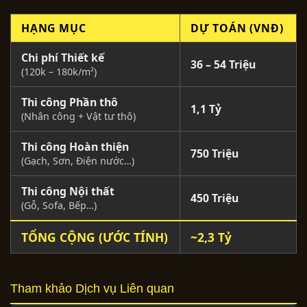
HẠNG MỤC
DỰ TOÁN (VNĐ)
Chi phí Thiết kế
36 – 54 Triệu
(120k – 180k/m²)
Thi công Phần thô
1,1 Tỷ
(Nhân công + Vật tư thô)
Thi công Hoàn thiện
750 Triệu
(Gạch, Sơn, Điện nước…)
Thi công Nội thất
450 Triệu
(Gỗ, Sofa, Bếp…)
TỔNG CỘNG (ƯỚC TÍNH)
~2,3 Tỷ
Tham khảo Dịch vụ Liên quan