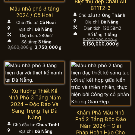
Biệt thự đẹp Châu Âu
BT1T2-3
Mẫu nhà phố 3 tầng
2024 / Cô Hoài
Chủ đầu tư:
Ông Thành
Địa chỉ:
Đà Nẵng
Chủ đầu tư:
Cô Hoài
Diện tích: 120.58m2
Địa chỉ:
Đà Nẵng
Số tầng:
1 tầng
Diện tích: 280m2
5,200,000,000
₫
Số tầng:
3 tầng
Giá
Giá
5,150,000,000
₫
Giá
Giá
3,800,000
₫
3,750,000
₫
gốc
hiện
gốc
hiện
là:
tại
là:
tại
5,200,000,000 ₫.
là:
3,800,000 ₫.
là:
5,150,00
3,750,000 ₫.
Xu Hướng Thiết Kế
Nhà Phố 3 Tầng Năm
2024 – Độc Đáo Và
Sang Trọng Tại Đà
Khám Phá Mẫu Nhà
Nẵng
Phố 2 Tầng Độc Đáo
Chủ đầu tư:
Chus Tinhf
Năm 2024 – Giải
Địa chỉ:
Đà Nẵng
Pháp Hoàn Hảo Cho