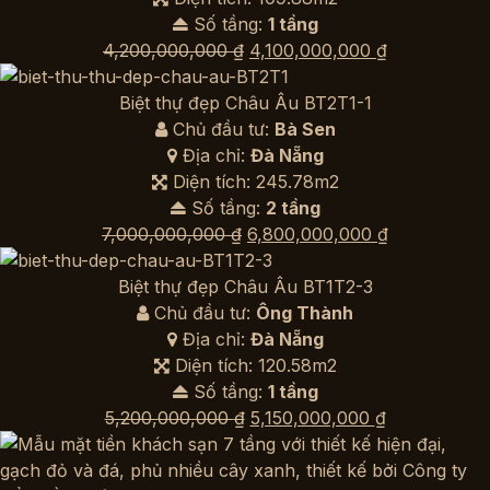
Số tầng:
1 tầng
Giá
Giá
4,200,000,000
₫
4,100,000,000
₫
gốc
hiện
là:
tại
Biệt thự đẹp Châu Âu BT2T1-1
4,200,000,000 ₫.
là:
Chủ đầu tư:
Bà Sen
4,100,000,0
Địa chỉ:
Đà Nẵng
Diện tích: 245.78m2
Số tầng:
2 tầng
Giá
Giá
7,000,000,000
₫
6,800,000,000
₫
gốc
hiện
là:
tại
Biệt thự đẹp Châu Âu BT1T2-3
7,000,000,000 ₫.
là:
Chủ đầu tư:
Ông Thành
6,800,000,0
Địa chỉ:
Đà Nẵng
Diện tích: 120.58m2
Số tầng:
1 tầng
Giá
Giá
5,200,000,000
₫
5,150,000,000
₫
gốc
hiện
là:
tại