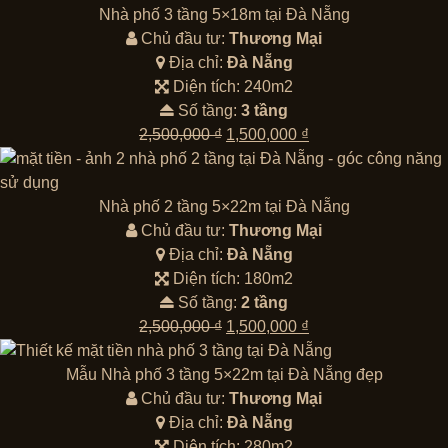
Nhà phố 3 tầng 5×18m tại Đà Nẵng
Chủ đầu tư:
Thương Mại
Địa chỉ:
Đà Nẵng
Diện tích: 240m2
Số tầng:
3 tầng
Giá
Giá
2,500,000
₫
1,500,000
₫
gốc
hiện
là:
tại
2,500,000 ₫.
là:
Nhà phố 2 tầng 5×22m tại Đà Nẵng
1,500,000 ₫.
Chủ đầu tư:
Thương Mại
Địa chỉ:
Đà Nẵng
Diện tích: 180m2
Số tầng:
2 tầng
Giá
Giá
2,500,000
₫
1,500,000
₫
gốc
hiện
là:
tại
Mẫu Nhà phố 3 tầng 5×22m tại Đà Nẵng đẹp
2,500,000 ₫.
là:
Chủ đầu tư:
Thương Mại
1,500,000 ₫.
Địa chỉ:
Đà Nẵng
Diện tích: 280m2