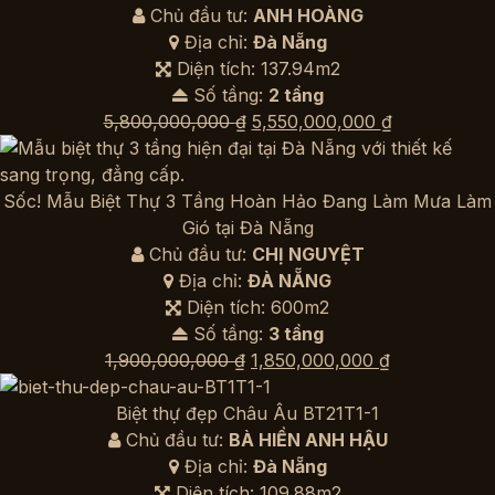
Chủ đầu tư:
ANH HOÀNG
Địa chỉ:
Đà Nẵng
Diện tích: 137.94m2
Số tầng:
2 tầng
Giá
Giá
5,800,000,000
₫
5,550,000,000
₫
gốc
hiện
là:
tại
5,800,000,000 ₫.
là:
Sốc! Mẫu Biệt Thự 3 Tầng Hoàn Hảo Đang Làm Mưa Làm
5,550,000,0
Gió tại Đà Nẵng
Chủ đầu tư:
CHỊ NGUYỆT
Địa chỉ:
ĐÀ NẴNG
Diện tích: 600m2
Số tầng:
3 tầng
Giá
Giá
1,900,000,000
₫
1,850,000,000
₫
gốc
hiện
là:
tại
Biệt thự đẹp Châu Âu BT21T1-1
1,900,000,000 ₫.
là:
Chủ đầu tư:
BÀ HIỀN ANH HẬU
1,850,000,0
Địa chỉ:
Đà Nẵng
Diện tích: 109.88m2