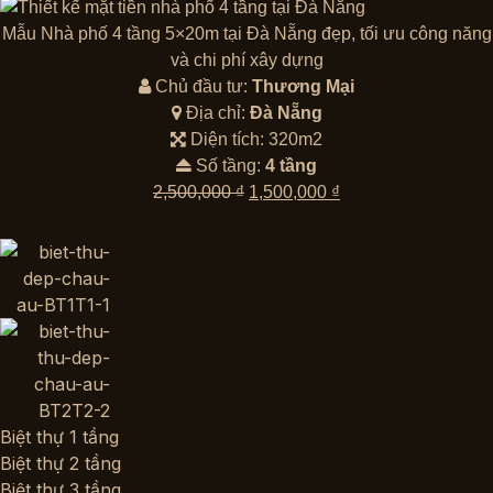
gốc
hiện
là:
tại
Mẫu Nhà phố 4 tầng 5×20m tại Đà Nẵng đẹp, tối ưu công năng
2,500,000 ₫.
là:
và chi phí xây dựng
1,500,000 ₫.
Chủ đầu tư:
Thương Mại
Địa chỉ:
Đà Nẵng
Diện tích: 320m2
Số tầng:
4 tầng
Giá
Giá
2,500,000
₫
1,500,000
₫
gốc
hiện
là:
tại
2,500,000 ₫.
là:
1,500,000 ₫.
Biệt thự 1 tầng
Biệt thự 2 tầng
Biệt thự 3 tầng