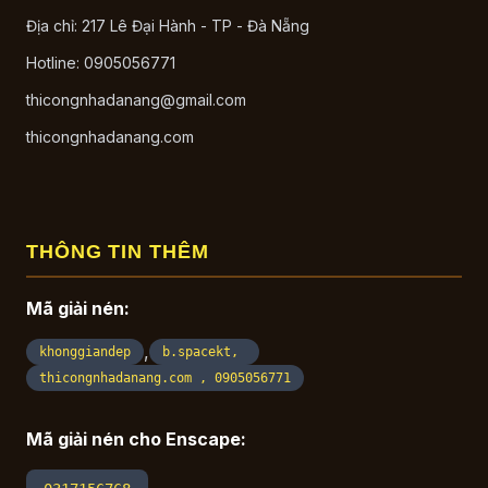
Địa chỉ: 217 Lê Đại Hành - TP - Đà Nẵng
Hotline: 0905056771
thicongnhadanang@gmail.com
thicongnhadanang.com
THÔNG TIN THÊM
Mã giải nén:
,
khonggiandep
b.spacekt,
thicongnhadanang.com , 0905056771
Mã giải nén cho Enscape: