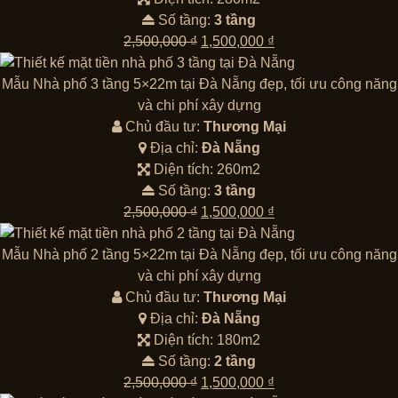
Số tầng:
3 tầng
Giá
Giá
2,500,000
₫
1,500,000
₫
gốc
hiện
là:
tại
Mẫu Nhà phố 3 tầng 5×22m tại Đà Nẵng đẹp, tối ưu công năng
2,500,000 ₫.
là:
và chi phí xây dựng
1,500,000 ₫.
Chủ đầu tư:
Thương Mại
Địa chỉ:
Đà Nẵng
Diện tích: 260m2
Số tầng:
3 tầng
Giá
Giá
2,500,000
₫
1,500,000
₫
gốc
hiện
là:
tại
Mẫu Nhà phố 2 tầng 5×22m tại Đà Nẵng đẹp, tối ưu công năng
2,500,000 ₫.
là:
và chi phí xây dựng
1,500,000 ₫.
Chủ đầu tư:
Thương Mại
Địa chỉ:
Đà Nẵng
Diện tích: 180m2
Số tầng:
2 tầng
Giá
Giá
2,500,000
₫
1,500,000
₫