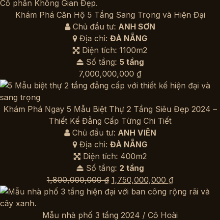
5,200,000,000 ₫.
là:
5,150,000,00
Khám Phá Căn Hộ 5 Tầng Sang Trọng và Hiện Đại
Chủ đầu tư:
ANH SƠN
Địa chỉ:
ĐÀ NẴNG
Diện tích: 1100m2
Số tầng:
5 tầng
7,000,000,000
₫
Khám Phá Ngay 5 Mẫu Biệt Thự 2 Tầng Siêu Đẹp 2024 –
Thiết Kế Đẳng Cấp Từng Chi Tiết
Chủ đầu tư:
ANH VIÊN
Địa chỉ:
ĐÀ NẴNG
Diện tích: 400m2
Số tầng:
2 tầng
Giá
Giá
1,800,000,000
₫
1,750,000,000
₫
gốc
hiện
là:
tại
1,800,000,000 ₫.
là:
Mẫu nhà phố 3 tầng 2024 / Cô Hoài