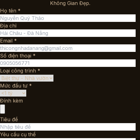
Không Gian Đẹp.
Họ tên *
Địa chỉ
Email *
Số điện thoại *
Loại công trình *
Mức đầu tư *
Đính kèm
Tiêu đề
Yêu cầu cụ thể