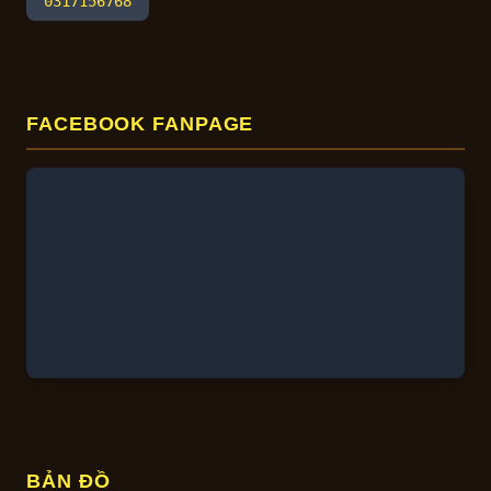
0317156768
FACEBOOK FANPAGE
BẢN ĐỒ