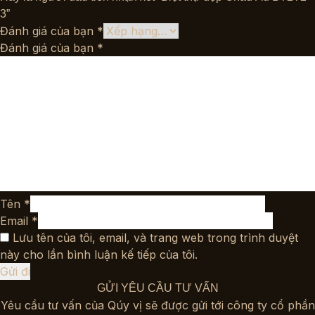
3”
Đánh giá của bạn
*
Đánh giá của bạn
*
Tên
*
Email
*
Lưu tên của tôi, email, và trang web trong trình duyệt
này cho lần bình luận kế tiếp của tôi.
GỬI YÊU CẦU TƯ VẤN
Yêu cầu tư vấn của Qúy vị sẽ được gửi tới công ty cổ phần