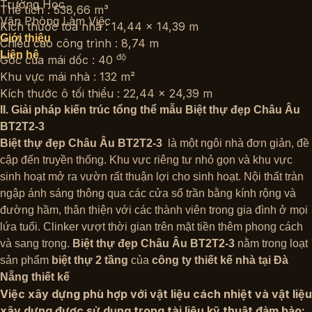
Trường Học
Thể tích :
538,66 m³
Văn Phòng Làm Việc
Kích thước tòa nhà :
14,44 × 14,39 m
Giới thiệu
Chiều cao công trình :
8,74 m
Liên hệ
độ
Góc của mái dốc :
40
Khu vực mái nhà :
132 m²
Kích thước ô tối thiểu :
22,44 x 24,39 m
II. Giải pháp kiến trúc tổng thể mẫu Biệt thự đẹp Châu Âu
BT2T2-3
Biệt thự đẹp Châu Âu BT2T2-3
là một ngôi nhà đơn giản, đề
cập đến truyền thống. Khu vực riêng tư nhỏ gọn và khu vực
sinh hoạt mở ra vườn rất thuận lợi cho sinh hoạt. Nội thất tràn
ngập ánh sáng thông qua các cửa sổ trần bằng kính rộng và
đường hầm, thân thiện với các thành viên trong gia đình ở mọi
lứa tuổi. Clinker vượt thời gian trên mặt tiền thêm phong cách
và sang trọng.
Biệt thự đẹp Châu Âu BT2T2-3
nằm trong loạt
sản phẩm
biệt thự 2 tầng
của
công ty thiết kế nhà tại Đà
Nẵng thiết kế
Việc xây dựng phù hợp với vật liệu cách nhiệt và vật liệu
xây dựng được sử dụng trong tài liệu kỹ thuật đảm bảo: