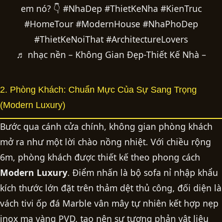
em nó? 👇 #NhaDep #ThietKeNha #KienTruc
#HomeTour #ModernHouse #NhaPhoDep
#ThietKeNoiThat #ArchitectureLovers
♬ nhạc nền – Không Gian Đẹp-Thiết Kế Nhà –
2. Phòng Khách: Chuẩn Mực Của Sự Sang Trọng
(Modern Luxury)
Bước qua cánh cửa chính, không gian phòng khách
mở ra như một lời chào nồng nhiệt. Với chiều rộng
6m, phòng khách được thiết kế theo phong cách
Modern Luxury
. Điểm nhấn là bộ sofa nỉ nhập khẩu
kích thước lớn đặt trên thảm dệt thủ công, đối diện là
vách tivi ốp đá Marble vân mây tự nhiên kết hợp nẹp
inox mạ vàng PVD, tạo nên sự tương phản vật liệu