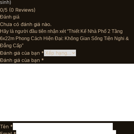
sinh)
0/5
(0 Reviews)
Đánh giá
Chưa có đánh giá nào.
Hãy là người đầu tiên nhận xét “Thiết Kế Nhà Phố 2 Tầng
6x22m Phong Cách Hiện Đại: Không Gian Sống Tiện Nghi &
Đẳng Cấp”
Đánh giá của bạn
*
Đánh giá của bạn
*
Tên
*
Email
*