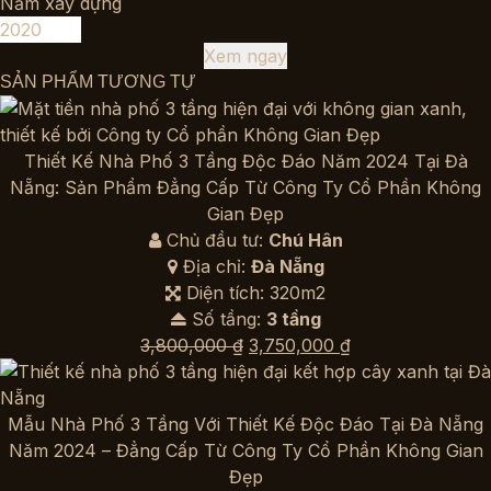
Năm xây dựng
Xem ngay
SẢN PHẨM TƯƠNG TỰ
Thiết Kế Nhà Phố 3 Tầng Độc Đáo Năm 2024 Tại Đà
Nẵng: Sản Phẩm Đẳng Cấp Từ Công Ty Cổ Phần Không
Gian Đẹp
Chủ đầu tư:
Chú Hân
Địa chỉ:
Đà Nẵng
Diện tích: 320m2
Số tầng:
3 tầng
Giá
Giá
3,800,000
₫
3,750,000
₫
gốc
hiện
là:
tại
3,800,000 ₫.
là:
Mẫu Nhà Phố 3 Tầng Với Thiết Kế Độc Đáo Tại Đà Nẵng
3,750,000 ₫.
Năm 2024 – Đẳng Cấp Từ Công Ty Cổ Phần Không Gian
Đẹp