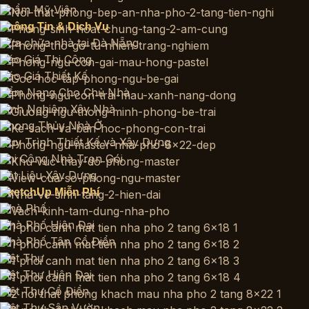
Thẩm Mỹ Viện
Thông Tin & Dịch Vụ
Sửa chữa nhà tại Đà Nẵng
Báo Giá Thi Công
Báo Giá Thiết Kế
Cẩm Nang Cho Chủ Nhà
Kinh Nghiệm Xây Nhà
Phong Thủy Nhà Ở
Quy Trình Thiết Kế và Xây Dựng
Thi Công Nhà Trọn Gói
Vật Liệu Xây Dựng
SketchUp Miễn Phí
Nhà Phố
Nhà Phố Hiện Đại
Nhà Phố Tân Cổ Điển
Biệt Thự
Biệt Thự Hiện Đại
Biệt Thự Cổ Điển
Biệt Thự Sân Vườn