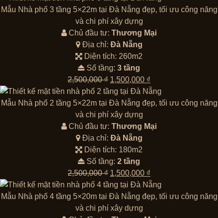
là:
tại
Mẫu Nhà phố 3 tầng 5×22m tại Đà Nẵng đẹp, tối ưu công năng
2,500,000 ₫.
là:
và chi phí xây dựng
1,500,000 ₫.
Chủ đầu tư:
Thương Mại
Địa chỉ:
Đà Nẵng
Diện tích: 260m2
Số tầng:
3 tầng
Giá
Giá
2,500,000
₫
1,500,000
₫
gốc
hiện
là:
tại
Mẫu Nhà phố 2 tầng 5×22m tại Đà Nẵng đẹp, tối ưu công năng
2,500,000 ₫.
là:
và chi phí xây dựng
1,500,000 ₫.
Chủ đầu tư:
Thương Mại
Địa chỉ:
Đà Nẵng
Diện tích: 180m2
Số tầng:
2 tầng
Giá
Giá
2,500,000
₫
1,500,000
₫
gốc
hiện
là:
tại
Mẫu Nhà phố 4 tầng 5×20m tại Đà Nẵng đẹp, tối ưu công năng
2,500,000 ₫.
là:
và chi phí xây dựng