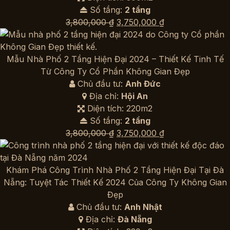
Số tầng:
2 tầng
Giá
Giá
3,800,000
₫
3,750,000
₫
gốc
hiện
là:
tại
3,800,000 ₫.
là:
Mẫu Nhà Phố 2 Tầng Hiện Đại 2024 – Thiết Kế Tinh Tế
3,750,000 ₫.
Từ Công Ty Cổ Phần Không Gian Đẹp
Chủ đầu tư:
Anh Đức
Địa chỉ:
Hội An
Diện tích: 220m2
Số tầng:
2 tầng
Giá
Giá
3,800,000
₫
3,750,000
₫
gốc
hiện
là:
tại
3,800,000 ₫.
là:
Khám Phá Công Trình Nhà Phố 2 Tầng Hiện Đại Tại Đà
3,750,000 ₫.
Nẵng: Tuyệt Tác Thiết Kế 2024 Của Công Ty Không Gian
Đẹp
Chủ đầu tư:
Anh Nhật
Địa chỉ:
Đà Nẵng