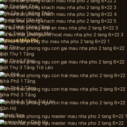
Biệt Thự Mái Thái
Nhà Cấp 4 / Nông Thôn
Chung Cư / Căn Hộ
Công Trình Công Cộng
Công Trình Thương Mại
Autocad Miễn Phí
Biệt Thự
Biệt Thự 1 Tầng
Biệt Thự 2 Tầng
Biệt Thự 3 Tầng Trở Lên
Nhà Phố
Nhà Phố 1 Tầng
Nhà Phố 2 Tầng
Nhà Phố 3 Tầng
Nhà Phố 4 Tầng Trở Lên
Căn Hộ
Khách Sạn
Thương Mại – Dịch Vụ