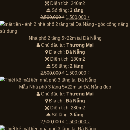
Diện tích: 240m2
Số tầng:
3 tầng
Giá
Giá
2,500,000
₫
1,500,000
₫
gốc
hiện
là:
tại
2,500,000 ₫.
là:
Nhà phố 2 tầng 5×22m tại Đà Nẵng
1,500,000 ₫.
Chủ đầu tư:
Thương Mại
Địa chỉ:
Đà Nẵng
Diện tích: 180m2
Số tầng:
2 tầng
Giá
Giá
2,500,000
₫
1,500,000
₫
gốc
hiện
là:
tại
Mẫu Nhà phố 3 tầng 5×22m tại Đà Nẵng đẹp
2,500,000 ₫.
là:
Chủ đầu tư:
Thương Mại
1,500,000 ₫.
Địa chỉ:
Đà Nẵng
Diện tích: 280m2
Số tầng:
3 tầng
Giá
Giá
2,500,000
₫
1,500,000
₫
gốc
hiện