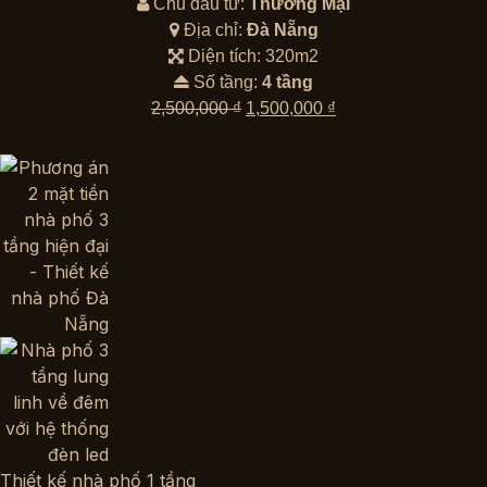
1,500,000 ₫.
Chủ đầu tư:
Thương Mại
Địa chỉ:
Đà Nẵng
Diện tích: 320m2
Số tầng:
4 tầng
Giá
Giá
2,500,000
₫
1,500,000
₫
gốc
hiện
là:
tại
2,500,000 ₫.
là:
1,500,000 ₫.
Thiết kế nhà phố 1 tầng