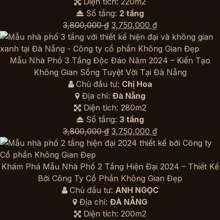
Diện tích: 220m2
Số tầng:
2 tầng
Giá
Giá
3,800,000
₫
3,750,000
₫
gốc
hiện
là:
tại
3,800,000 ₫.
là:
Mẫu Nhà Phố 3 Tầng Độc Đáo Năm 2024 – Kiến Tạo
3,750,000 ₫.
Không Gian Sống Tuyệt Vời Tại Đà Nẵng
Chủ đầu tư:
Chị Hoa
Địa chỉ:
Đà Nẵng
Diện tích: 280m2
Số tầng:
3 tầng
Giá
Giá
3,800,000
₫
3,750,000
₫
gốc
hiện
là:
tại
3,800,000 ₫.
là:
Khám Phá Mẫu Nhà Phố 2 Tầng Hiện Đại 2024 – Thiết Kế
3,750,000 ₫.
Bởi Công Ty Cổ Phần Không Gian Đẹp
Chủ đầu tư:
ANH NGỌC
Địa chỉ:
ĐÀ NẴNG
Diện tích: 200m2