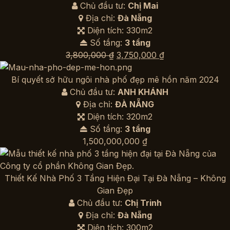
Chủ đầu tư:
Chị Mai
Địa chỉ:
Đà Nẵng
Diện tích: 330m2
Số tầng:
3 tầng
Giá
Giá
3,800,000
₫
3,750,000
₫
gốc
hiện
là:
tại
Bí quyết sở hữu ngôi nhà phố đẹp mê hồn năm 2024
3,800,000 ₫.
là:
Chủ đầu tư:
ANH KHÁNH
3,750,000 ₫.
Địa chỉ:
ĐÀ NẴNG
Diện tích: 320m2
Số tầng:
3 tầng
1,500,000,000
₫
Thiết Kế Nhà Phố 3 Tầng Hiện Đại Tại Đà Nẵng – Không
Gian Đẹp
Chủ đầu tư:
Chị Trinh
Địa chỉ:
Đà Nẵng
Diện tích: 300m2