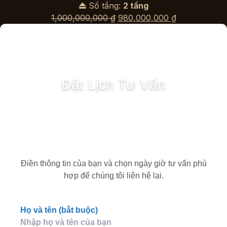
Số tầng:
2 tầng
Giá
Giá
1,000,000,000
₫
980,000,000
₫
gốc
hiện
là:
tại
1,000,000,000 ₫.
là:
980,000,000
Đặt Lịch Tư Vấn
Điền thông tin của bạn và chọn ngày giờ tư vấn phù
hợp để chúng tôi liên hệ lại.
Họ và tên (bắt buộc)