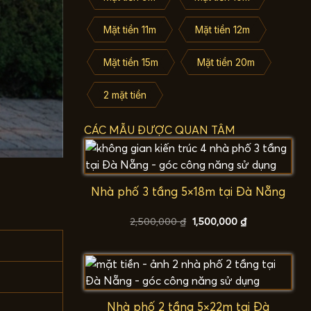
Mặt tiền 11m
Mặt tiền 12m
Mặt tiền 15m
Mặt tiền 20m
2 mặt tiền
CÁC MẪU ĐƯỢC QUAN TÂM
Nhà phố 3 tầng 5×18m tại Đà Nẵng
Giá
Giá
2,500,000
₫
1,500,000
₫
gốc
hiện
là:
tại
2,500,000 ₫.
là:
1,500,000 ₫.
Nhà phố 2 tầng 5×22m tại Đà