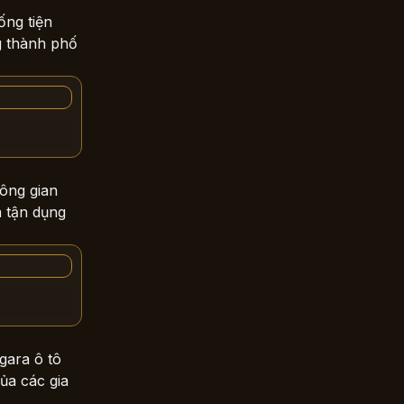
ống tiện
g thành phố
hông gian
à tận dụng
gara ô tô
ủa các gia