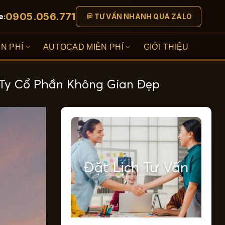
0905.056.771
e:
TƯ VẤN NHANH QUA ZALO
N PHÍ
AUTOCAD MIỄN PHÍ
GIỚI THIỆU
 Ty Cổ Phần Không Gian Đẹp
Đặt Lịch Tư Vấn