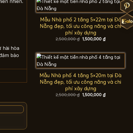
iên nhiên.
Mẫu Nhà phố 2 tầng 5×22m tại Đà
Nẵng đẹp, tối ưu công năng và chi
phí xây dựng
Giá
Giá
2,500,000
₫
1,500,000
₫
gốc
hiện
là:
tại
ự hài hòa
2,500,000 ₫.
là:
ể đảm bảo
1,500,000 ₫.
Mẫu Nhà phố 4 tầng 5×20m tại Đà
Nẵng đẹp, tối ưu công năng và chi
phí xây dựng
Giá
Giá
2,500,000
₫
1,500,000
₫
gốc
hiện
là:
tại
2,500,000 ₫.
là:
1,500,000 ₫.