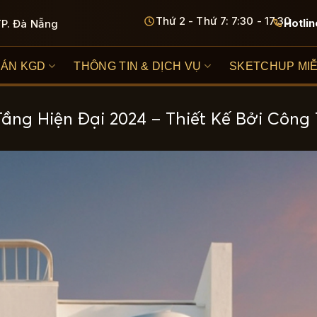
Thứ 2 - Thứ 7: 7:30 - 17:30
Hotlin
TP. Đà Nẵng
 ÁN KGD
THÔNG TIN & DỊCH VỤ
SKETCHUP MIỄ
ng Hiện Đại 2024 – Thiết Kế Bởi Công