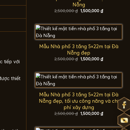
Nẵng
Giá
Giá
2,500,000
₫
1,500,000
₫
gốc
hiện
là:
tại
2,500,000 ₫.
là:
1,500,000 ₫.
Mẫu Nhà phố 3 tầng 5×22m tại Đà
Nẵng đẹp
Giá
Giá
2,500,000
₫
1,500,000
₫
 tiếp với
gốc
hiện
là:
tại
2,500,000 ₫.
là:
1,500,000 ₫.
được thiết
Mẫu Nhà phố 3 tầng 5×22m tại Đà
Nẵng đẹp, tối ưu công năng và chi
phí xây dựng
Giá
Giá
2,500,000
₫
1,500,000
₫
gốc
hiện
là:
tại
2,500,000 ₫.
là:
1,500,000 ₫.