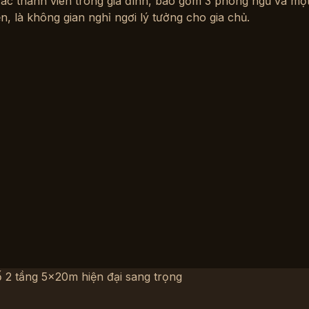
a các thành viên trong gia đình, bao gồm 3 phòng ngủ và 
n, là không gian nghỉ ngơi lý tưởng cho gia chủ.