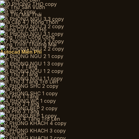
Biệt Thự Sân Vườn
Biệt Thự Mái Thái
Nhà Cấp 4 / Nông Thôn
Chung Cư / Căn Hộ
Công Trình Công Cộng
Công Trình Thương Mại
Autocad Miễn Phí
Biệt Thự
Biệt Thự 1 Tầng
Biệt Thự 2 Tầng
Biệt Thự 3 Tầng Trở Lên
Nhà Phố
Nhà Phố 1 Tầng
Nhà Phố 2 Tầng
Nhà Phố 3 Tầng
Nhà Phố 4 Tầng Trở Lên
Căn Hộ
Khách Sạn