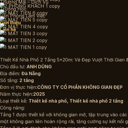
Thương Mại – Dịch Vụ
Trường Học
Văn Phòng Làm Việc
Giới thiệu
Liên hệ
Thiết Kế Nhà Phố 2 Tầng 5x20m: Vẻ Đẹp Vượt Thời Gian 
Chủ đầu tư:
ANH DŨNG
Địa điểm:
Đà Nẵng
Số tầng:
2 tầng
Đơn vị thực hiện:
CÔNG TY CỔ PHẦN KHÔNG GIAN ĐẸP
Năm thực hiện:
2025
Loại thiết kế:
Thiết kế nhà phố
,
Thiết kế nhà phố 2 tầng
Công năng:
Tầng 1 được thiết kế với không gian mở, tập trung vào các
một không gian liên hoàn rộng rãi, tăng cường sự kết nối g