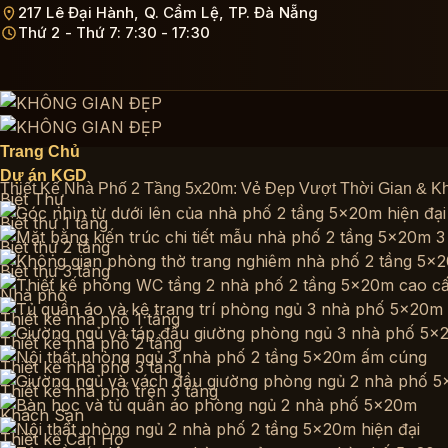
Bỏ
217 Lê Đại Hành, Q. Cẩm Lệ, TP. Đà Nẵng
Thứ 2 - Thứ 7: 7:30 - 17:30
qua
nội
dung
Trang Chủ
Dự án KGD
Thiết Kế Nhà Phố 2 Tầng 5x20m: Vẻ Đẹp Vượt Thời Gian & K
Biệt Thự
Biệt thự 1 tầng
Biệt thự 2 tầng
Biệt thự 3 tầng
Nhà phố
Thiết kế nhà phố 1 tầng
Thiết kế nhà phố 2 tầng
Thiết kế nhà phố 3 tầng
Thiết kế nhà phố trên 3 tầng
Khách Sạn
Thiết kế Căn Hộ