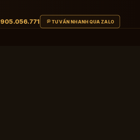
905.056.771
TƯ VẤN NHANH QUA ZALO