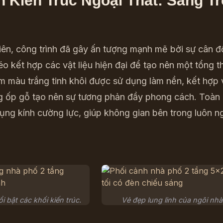
h Kiến Trúc Ngoại Thất: Sang T
tiên, công trình đã gây ấn tượng mạnh mẽ bởi sự cân đố
éo kết hợp các vật liệu hiện đại để tạo nên một tổng 
m màu trắng tinh khôi được sử dụng làm nền, kết hợp
g ốp gỗ tạo nên sự tương phản đầy phong cách. Toàn
ụng kính cường lực, giúp không gian bên trong luôn n
 bật các khối kiến trúc.
Vẻ đẹp lung linh của ngôi nhà 