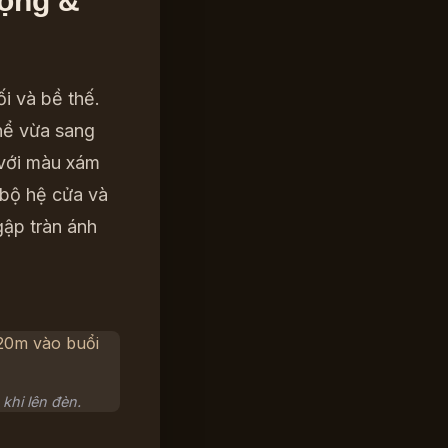
rọng &
i và bề thế.
thể vừa sang
 với màu xám
 bộ hệ cửa và
gập tràn ánh
khi lên đèn.