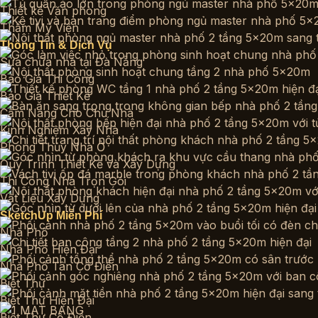
Thiết kế Văn phòng
Thẩm Mỹ Viện
Thông Tin & Dịch Vụ
Sửa chữa nhà tại Đà Nẵng
Báo Giá Thi Công
Báo Giá Thiết Kế
Cẩm Nang Cho Chủ Nhà
Kinh Nghiệm Xây Nhà
Phong Thủy Nhà Ở
Quy Trình Thiết Kế và Xây Dựng
Thi Công Nhà Trọn Gói
Vật Liệu Xây Dựng
SketchUp Miễn Phí
Nhà Phố
Nhà Phố Hiện Đại
Nhà Phố Tân Cổ Điển
Biệt Thự
Biệt Thự Hiện Đại
Biệt Thự Cổ Điển