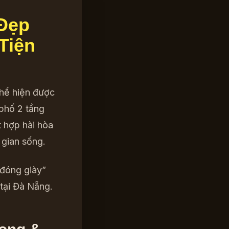
 Đẹp
Tiện
thể hiện được
 phố 2 tầng
t hợp hài hòa
 gian sống.
 đóng giày”
tại Đà Nẵng.