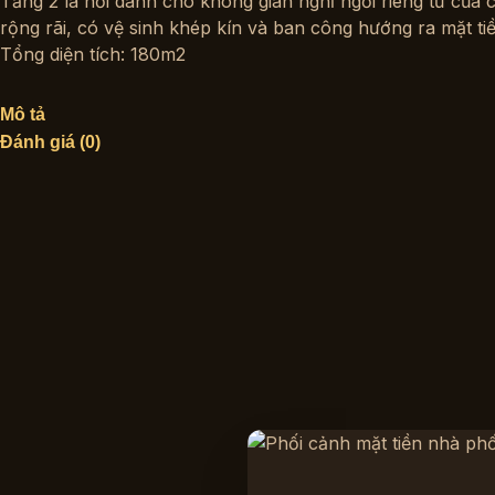
Tầng 2 là nơi dành cho không gian nghỉ ngơi riêng tư củ
rộng rãi, có vệ sinh khép kín và ban công hướng ra mặt tiề
Tổng diện tích: 180m2
Mô tả
Đánh giá (0)