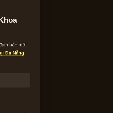
 Khoa
ể đảm bảo một
tại Đà Nẵng