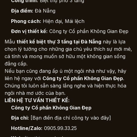
Công trình:
Biệt thự phố 3 tầng
Địa điểm:
Đà Nẵng
Phong cách:
Hiện đại, Mái lệch
Đơn vị thiết kế:
Công ty Cổ phần Không Gian Đẹp
Mẫu
thiết kế biệt thự 3 tầng tại Đà Nẵng
này là lựa
chọn lý tưởng cho những gia chủ yêu thích sự mới mẻ,
cá tính và mong muốn sở hữu một không gian sống
đẳng cấp.
Nếu bạn cũng đang ấp ủ một ngôi nhà như vậy, hãy
liên hệ ngay với
Công ty Cổ phần Không Gian Đẹp
.
Chúng tôi luôn sẵn sàng lắng nghe và hiện thực hóa
ngôi nhà mơ ước của bạn.
LIÊN HỆ TƯ VẤN THIẾT KẾ:
Công ty Cổ phần Không Gian Đẹp
Địa chỉ:
[Bạn điền địa chỉ công ty vào đây]
Hotline/Zalo:
0905.99.33.25