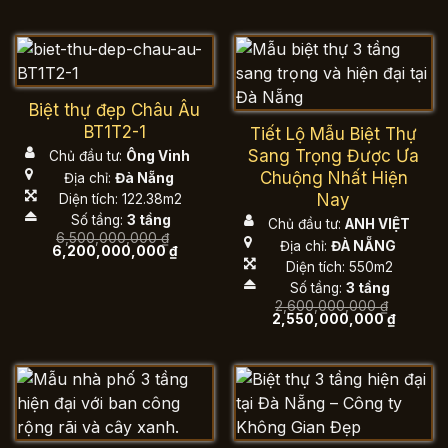
gốc
hiện
là:
tại
450,000,000 ₫.
là:
420,000,000 ₫.
Biệt thự đẹp Châu Âu
BT1T2-1
Tiết Lộ Mẫu Biệt Thự
Sang Trọng Được Ưa
Chủ đầu tư:
Ông Vinh
Chuộng Nhất Hiện
Địa chỉ:
Đà Nẵng
Nay
Diện tích: 122.38m2
Số tầng:
3 tầng
Chủ đầu tư:
ANH VIỆT
6,500,000,000
₫
Địa chỉ:
ĐÀ NẴNG
Giá
Giá
6,200,000,000
₫
gốc
hiện
Diện tích: 550m2
là:
tại
Số tầng:
3 tầng
6,500,000,000 ₫.
là:
6,200,000,000 ₫.
2,600,000,000
₫
Giá
Giá
2,550,000,000
₫
gốc
hiện
là:
tại
2,600,000,000 ₫.
là:
2,550,0