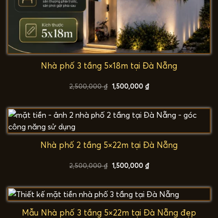
Nhà phố 3 tầng 5×18m tại Đà Nẵng
Giá
Giá
2,500,000
₫
1,500,000
₫
gốc
hiện
là:
tại
2,500,000 ₫.
là:
1,500,000 ₫.
Nhà phố 2 tầng 5×22m tại Đà Nẵng
Giá
Giá
2,500,000
₫
1,500,000
₫
gốc
hiện
là:
tại
2,500,000 ₫.
là:
1,500,000 ₫.
Mẫu Nhà phố 3 tầng 5×22m tại Đà Nẵng đẹp