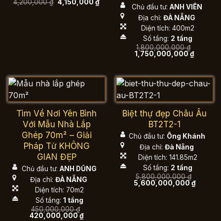
Giá
Giá
4,200,000
₫
4,150,000
₫
Chủ đầu tư:
ANH VIÊN
gốc
hiện
là:
tại
Địa chỉ:
ĐÀ NẴNG
4,200,000 ₫.
là:
4,150,000 ₫.
Diện tích: 400m2
Số tầng:
2 tầng
1,800,000,000
₫
Giá
Giá
1,750,000,000
₫
gốc
hiện
là:
tại
1,800,000,000 ₫.
là:
1,750,0
Tìm Về Nơi Yên Bình
Biệt thự đẹp Châu Âu
Với Mẫu Nhà Lắp
BT2T2-1
Ghép 70m² – Giải
Chủ đầu tư:
Ông Khánh
Pháp Từ KHÔNG
Địa chỉ:
Đà Nẵng
GIAN ĐẸP
Diện tích: 141.85m2
Số tầng:
2 tầng
Chủ đầu tư:
ANH DŨNG
5,800,000,000
₫
Địa chỉ:
ĐÀ NẴNG
Giá
Giá
5,600,000,000
₫
gốc
hiện
Diện tích: 70m2
là:
tại
Số tầng:
1 tầng
5,800,000,000 ₫.
là:
5,600,0
450,000,000
₫
Giá
Giá
420,000,000
₫