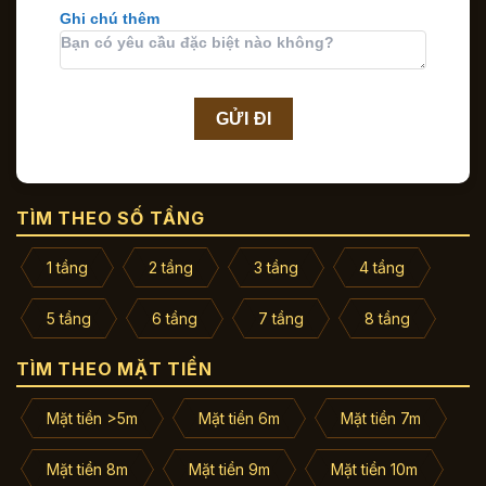
Ghi chú thêm
TÌM THEO SỐ TẦNG
1 tầng
2 tầng
3 tầng
4 tầng
5 tầng
6 tầng
7 tầng
8 tầng
TÌM THEO MẶT TIỀN
Mặt tiền >5m
Mặt tiền 6m
Mặt tiền 7m
Mặt tiền 8m
Mặt tiền 9m
Mặt tiền 10m