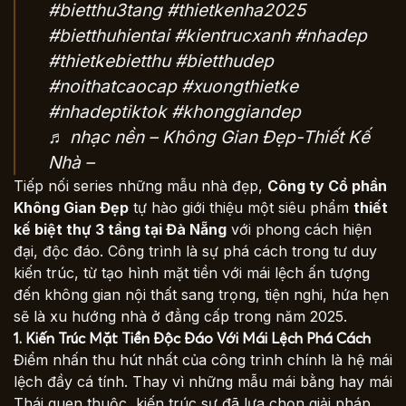
#bietthu3tang #thietkenha2025
#bietthuhientai #kientrucxanh #nhadep
#thietkebietthu #bietthudep
#noithatcaocap #xuongthietke
#nhadeptiktok #khonggiandep
♬ nhạc nền – Không Gian Đẹp-Thiết Kế
Nhà –
Tiếp nối series những mẫu nhà đẹp,
Công ty Cổ phần
Không Gian Đẹp
tự hào giới thiệu một siêu phẩm
thiết
kế biệt thự 3 tầng tại Đà Nẵng
với phong cách hiện
đại, độc đáo. Công trình là sự phá cách trong tư duy
kiến trúc, từ tạo hình mặt tiền với mái lệch ấn tượng
đến không gian nội thất sang trọng, tiện nghi, hứa hẹn
sẽ là xu hướng nhà ở đẳng cấp trong năm 2025.
1. Kiến Trúc Mặt Tiền Độc Đáo Với Mái Lệch Phá Cách
Điểm nhấn thu hút nhất của công trình chính là hệ mái
lệch đầy cá tính. Thay vì những mẫu mái bằng hay mái
Thái quen thuộc, kiến trúc sư đã lựa chọn giải pháp