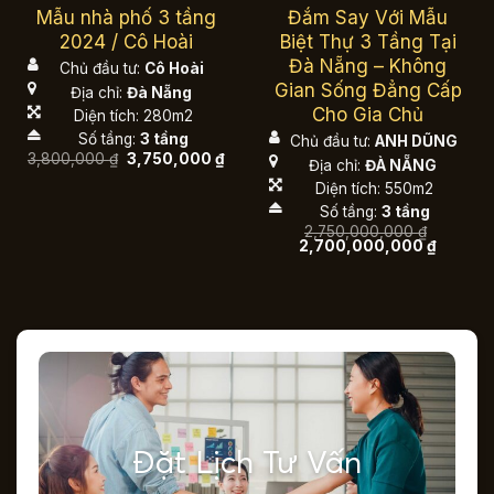
Mẫu nhà phố 3 tầng
Đắm Say Với Mẫu
2024 / Cô Hoài
Biệt Thự 3 Tầng Tại
Đà Nẵng – Không
Chủ đầu tư:
Cô Hoài
Gian Sống Đẳng Cấp
Địa chỉ:
Đà Nẵng
Cho Gia Chủ
Diện tích: 280m2
Số tầng:
3 tầng
Chủ đầu tư:
ANH DŨNG
Giá
Giá
3,800,000
₫
3,750,000
₫
Địa chỉ:
ĐÀ NẴNG
gốc
hiện
là:
tại
Diện tích: 550m2
3,800,000 ₫.
là:
Số tầng:
3 tầng
3,750,000 ₫.
2,750,000,000
₫
Giá
Giá
2,700,000,000
₫
gốc
hiện
là:
tại
2,750,000,000 ₫.
là:
2,700,0
Đặt Lịch Tư Vấn