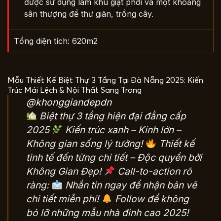
được sử dụng làm khu giặt phơi và một khoảng
sân thượng để thư giãn, trồng cây.
Tổng diện tích: 620m2
Mẫu Thiết Kế Biệt Thự 3 Tầng Tại Đà Nẵng 2025: Kiến
Trúc Mái Lệch & Nội Thất Sang Trọng
@khonggiandepdn
Biệt thự 3 tầng hiện đại đẳng cấp
2025
Kiến trúc xanh – Kính lớn –
Không gian sống lý tưởng!
Thiết kế
tinh tế đến từng chi tiết – Độc quyền bởi
Không Gian Đẹp!
Call-to-action rõ
ràng:
Nhắn tin ngay để nhận bản vẽ
chi tiết miễn phí!
Follow để không
bỏ lỡ những mẫu nhà đỉnh cao 2025!