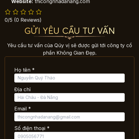
Website:
thicongnhadanang.com
0/5
(0 Reviews)
GỬI YÊU CẦU TƯ VẤN
Yêu cầu tư vấn của Qúy vị sẽ được gửi tới công ty cổ
phần Không Gian Đẹp.
Họ tên *
Địa chỉ
Email *
Số điện thoại *