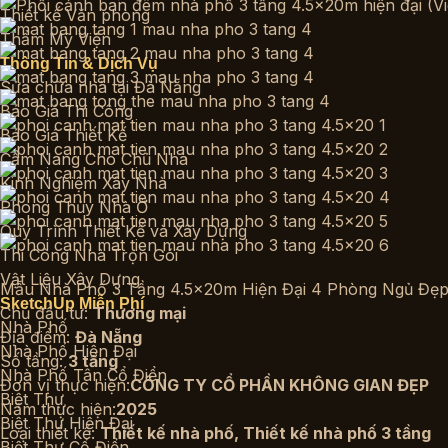
Thiết kế Văn phòng
Thẩm Mỹ Viện
Thông Tin & Dịch Vụ
Sửa chữa nhà tại Đà Nẵng
Báo Giá Thi Công
Báo Giá Thiết Kế
Cẩm Nang Cho Chủ Nhà
Kinh Nghiệm Xây Nhà
Phong Thủy Nhà Ở
Quy Trình Thiết Kế và Xây Dựng
Thi Công Nhà Trọn Gói
Vật Liệu Xây Dựng
Mẫu Nhà Phố 3 Tầng 4.5x20m Hiện Đại 4 Phòng Ngủ Đẹp
SketchUp Miễn Phí
Chủ đầu tư:
Thương mại
Nhà Phố
Địa điểm:
Đà Nẵng
Nhà Phố Hiện Đại
Số tầng:
3 tầng
Nhà Phố Tân Cổ Điển
Đơn vị thực hiện:
CÔNG TY CỔ PHẦN KHÔNG GIAN ĐẸP
Biệt Thự
Năm thực hiện:
2025
Biệt Thự Hiện Đại
Loại thiết kế:
Thiết kế nhà phố
,
Thiết kế nhà phố 3 tầng
Biệt Thự Cổ Điển