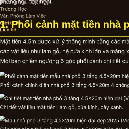
phòng ngủ tiện nghi.
Thương Mại – Dịch Vụ
Trường Học
Văn Phòng Làm Việc
1. Phối cảnh mặt tiền nhà 
Giới thiệu
Liên hệ
Mặt tiền 4.5m được xử lý thông minh bằng các mản
các vật liệu như lam gỗ, hệ cửa kính lớn và mảng
Mời bạn chiêm ngưỡng 6 góc phối cảnh chi tiết c
Phối cảnh chính diện nhà phố 3 tầng 4.5x20m 4 phòng
Chi tiết vật liệu mặt tiền: lam gỗ, cửa kính, cây xanh.