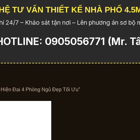
 HỆ TƯ VẤN THIẾT KẾ NHÀ PHỐ 4.5
í 24/7 – Khảo sát tận nơi – Lên phương án sơ bộ m
OTLINE: 0905056771 (Mr. T
m Hiện Đại 4 Phòng Ngủ Đẹp Tối Ưu”