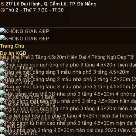
Bỏ
217 Lê Đại Hành, Q. Cẩm Lệ, TP. Đà Nẵng
Thứ 2 - Thứ 7: 7:30 - 17:30
qua
nội
dung
Trang Chủ
Dự án KGD
Mẫu Nhà Phố 3 Tầng 4.5x20m Hiện Đại 4 Phòng Ngủ Đẹp Tối
Biệt Thự
Biệt thự 1 tầng
Biệt thự 2 tầng
Biệt thự 3 tầng
Nhà phố
Thiết kế nhà phố 1 tầng
Thiết kế nhà phố 2 tầng
Thiết kế nhà phố 3 tầng
Thiết kế nhà phố trên 3 tầng
Khách Sạn
Thiết kế Căn Hộ