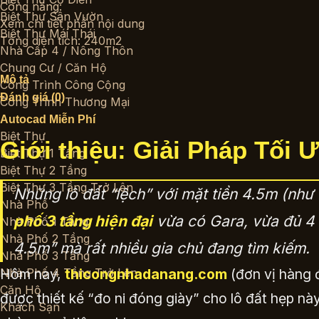
Công năng:
Biệt Thự Sân Vườn
Xem chi tiết phần nội dung
Biệt Thự Mái Thái
Tổng diện tích: 240m2
Nhà Cấp 4 / Nông Thôn
Chung Cư / Căn Hộ
Mô tả
Công Trình Công Cộng
Đánh giá (0)
Công Trình Thương Mại
Autocad Miễn Phí
Biệt Thự
Giới thiệu: Giải Pháp Tối
Biệt Thự 1 Tầng
Biệt Thự 2 Tầng
Biệt Thự 3 Tầng Trở Lên
Những lô đất “lệch” với mặt tiền 4.5m (như
Nhà Phố
phố 3 tầng hiện đại
vừa có Gara, vừa đủ 4 
Nhà Phố 1 Tầng
Nhà Phố 2 Tầng
4.5m” mà rất nhiều gia chủ đang tìm kiếm.
Nhà Phố 3 Tầng
Nhà Phố 4 Tầng Trở Lên
Hôm nay,
thicongnhadanang.com
(đơn vị hàng
Căn Hộ
được thiết kế “đo ni đóng giày” cho lô đất hẹp nà
Khách Sạn