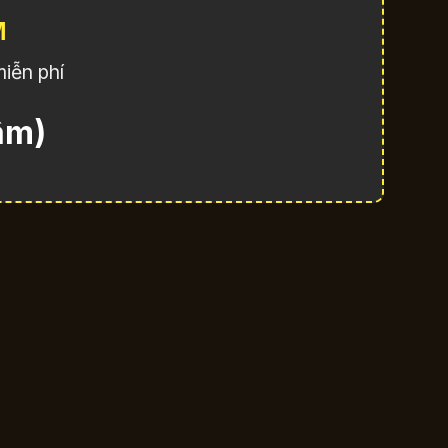
M
iễn phí
âm)