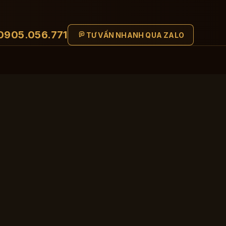
0905.056.771
TƯ VẤN NHANH QUA ZALO