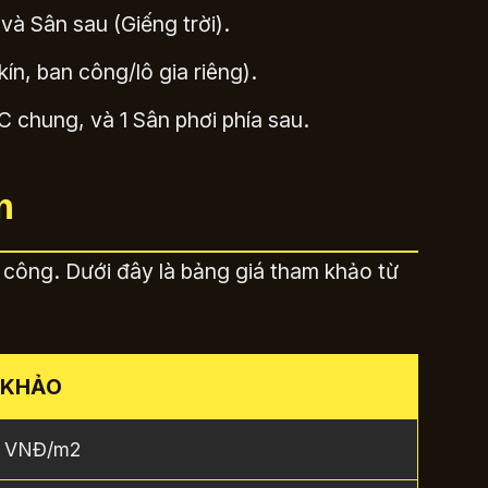
à Sân sau (Giếng trời).
n, ban công/lô gia riêng).
 chung, và 1 Sân phơi phía sau.
m
hi công. Dưới đây là bảng giá tham khảo từ
 KHẢO
0 VNĐ/m2