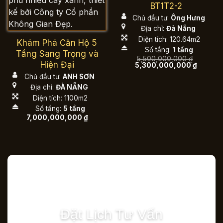
BT1T2-2
Chủ đầu tư:
Ông Hưng
Địa chỉ:
Đà Nẵng
Diện tích: 120.64m2
Khám Phá Căn Hộ 5
Số tầng:
1 tầng
Tầng Sang Trọng và
5,500,000,000
₫
Hiện Đại
Giá
Giá
5,300,000,000
₫
gốc
hiện
Chủ đầu tư:
ANH SƠN
là:
tại
5,500,000,000 ₫.
là:
Địa chỉ:
ĐÀ NẴNG
5,300,0
Diện tích: 1100m2
Số tầng:
5 tầng
7,000,000,000
₫
Đặt Lịch Tư Vấn