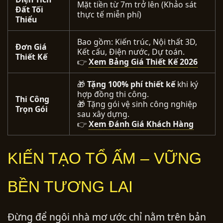
Mặt tiền từ 7m trở lên (Khảo sát
Đất Tối
thực tế miễn phí)
Thiểu
Bao gồm: Kiến trúc, Nội thất 3D,
Đơn Giá
Kết cấu, Điện nước, Dự toán.
Thiết Kế
👉
Xem Bảng Giá Thiết Kế 2026
🎁
Tặng 100% phí thiết kế
khi ký
hợp đồng thi công.
Thi Công
🎁 Tặng gói vệ sinh công nghiệp
Trọn Gói
sau xây dựng.
👉
Xem Đánh Giá Khách Hàng
KIẾN TẠO TỔ ẤM – VỮNG
BỀN TƯƠNG LAI
Đừng để ngôi nhà mơ ước chỉ nằm trên bản