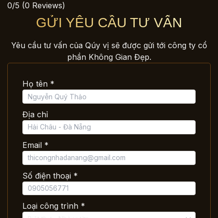
0/5
(0 Reviews)
GỬI YÊU CẦU TƯ VẤN
Yêu cầu tư vấn của Qúy vị sẽ được gửi tới công ty cổ
phần Không Gian Đẹp.
Họ tên *
Địa chỉ
Email *
Số điện thoại *
Loại công trình *