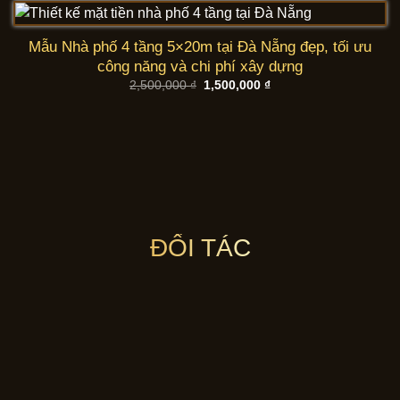
1,500,000 ₫.
Mẫu Nhà phố 4 tầng 5×20m tại Đà Nẵng đẹp, tối ưu
công năng và chi phí xây dựng
Giá
Giá
2,500,000
₫
1,500,000
₫
gốc
hiện
là:
tại
2,500,000 ₫.
là:
1,500,000 ₫.
ĐỐI TÁC