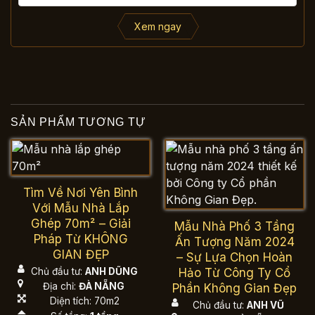
Xem ngay
SẢN PHẨM TƯƠNG TỰ
Tìm Về Nơi Yên Bình
Với Mẫu Nhà Lắp
Ghép 70m² – Giải
Mẫu Nhà Phố 3 Tầng
Pháp Từ KHÔNG
Ấn Tượng Năm 2024
GIAN ĐẸP
– Sự Lựa Chọn Hoàn
Hảo Từ Công Ty Cổ
Chủ đầu tư:
ANH DŨNG
Địa chỉ:
ĐÀ NẴNG
Phần Không Gian Đẹp
Diện tích: 70m2
Chủ đầu tư:
ANH VŨ