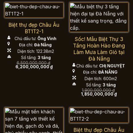
2,600,000,000 ₫.
là:
4,15
2,550,000,000 ₫.
Biệt thự đẹp Châu Âu
BT1T2-1
Sốc! Mẫu Biệt Thự 3
Chủ đầu tư:
Ông Vinh
Địa chỉ:
Đà Nẵng
Tầng Hoàn Hảo Đang
Diện tích: 122.38m2
Làm Mưa Làm Gió tại
Số tầng:
3 tầng
Đà Nẵng
6,500,000,000
₫
Chủ đầu tư:
CHỊ NGUYỆT
Giá
Giá
6,200,000,000
₫
gốc
hiện
Địa chỉ:
ĐÀ NẴNG
là:
tại
6,500,000,000 ₫.
là:
Diện tích: 600m2
6,200,000,000 ₫.
Số tầng:
3 tầng
1,900,000,000
₫
Giá
Giá
1,850,000,000
₫
gốc
hiện
là:
tại
1,900,000,000 ₫.
là:
1,850,0
Biệt thự đẹp Châu Âu