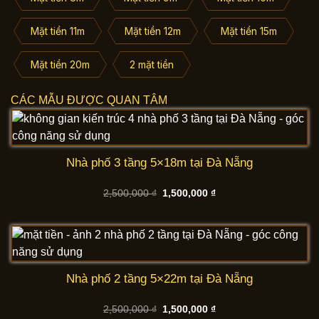
Mặt tiền 11m
Mặt tiền 12m
Mặt tiền 15m
Mặt tiền 20m
2 mặt tiền
CÁC MẪU ĐƯỢC QUAN TÂM
Nhà phố 3 tầng 5×18m tại Đà Nẵng
Giá
Giá
2,500,000
₫
1,500,000
₫
gốc
hiện
là:
tại
2,500,000 ₫.
là:
1,500,000 ₫.
Nhà phố 2 tầng 5×22m tại Đà Nẵng
Giá
Giá
2,500,000
₫
1,500,000
₫
gốc
hiện