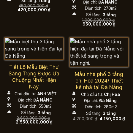
Số tầng:
1 tầng
Địa chỉ:
ĐÀ NẴNG
450,000,000
₫
Diện tích: 270m2
Giá
Giá
420,000,000
₫
gốc
hiện
Số tầng:
3 tầng
là:
tại
1,000,000,000
₫
450,000,000 ₫.
là:
Giá
Giá
950,000,000
₫
420,000,000 ₫.
gốc
hiện
là:
tại
1,000,000,000 ₫.
là:
950,000,
Tiết Lộ Mẫu Biệt Thự
Sang Trọng Được Ưa
Mẫu nhà phố 3 tầng
Chuộng Nhất Hiện
chị Hoa 2024/ Thiết
Nay
kế nhà tại Đà Nẵng
Chủ đầu tư:
ANH VIỆT
Chủ đầu tư:
Chị Hoa
Địa chỉ:
ĐÀ NẴNG
Địa chỉ:
Đà Nẵng
Diện tích: 550m2
Diện tích: 280m2
Số tầng:
3 tầng
Số tầng:
3 tầng
2,600,000,000
₫
Giá
Giá
4,200,000
₫
4,150,000
₫
Giá
Giá
2,550,000,000
₫
gốc
hiện
gốc
hiện
là:
tại
là:
tại
4,200,000 ₫.
là: