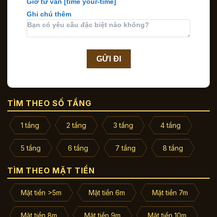
Giờ tư vấn
[time your-time]
Ghi chú thêm
TÌM THEO SỐ TẦNG
1 tầng
2 tầng
3 tầng
4 tầng
5 tầng
6 tầng
7 tầng
8 tầng
TÌM THEO MẶT TIỀN
Mặt tiền >5m
Mặt tiền 6m
Mặt tiền 7m
Mặt tiền 8m
Mặt tiền 9m
Mặt tiền 10m