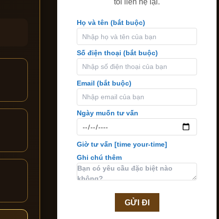
tôi liên hệ lại.
Họ và tên (bắt buộc)
Số điện thoại (bắt buộc)
Email (bắt buộc)
Ngày muốn tư vấn
Giờ tư vấn
[time your-time]
Ghi chú thêm