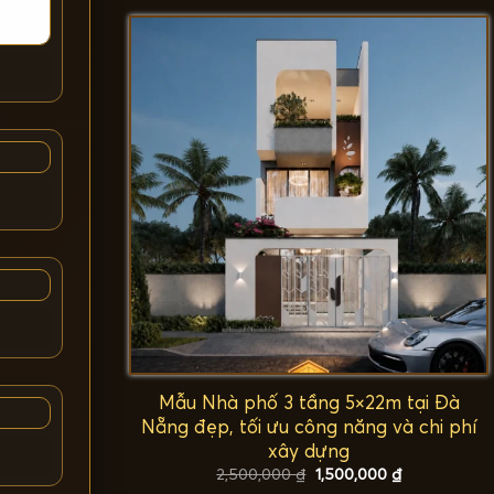
2,500,000 ₫.
là:
1,500,000 ₫.
Mẫu Nhà phố 3 tầng 5×22m tại Đà
Nẵng đẹp, tối ưu công năng và chi phí
xây dựng
Giá
Giá
2,500,000
₫
1,500,000
₫
gốc
hiện