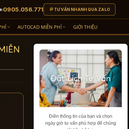
0905.056.771
e:
TƯ VẤN NHANH QUA ZALO
PHÍ
AUTOCAD MIỄN PHÍ
GIỚI THIỆU
 MIỄN
Đặt Lịch Tư Vấn
Điền thông tin của bạn và chọn
ngày giờ tư vấn phù hợp để chúng