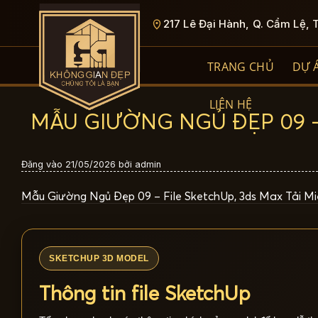
Bỏ
217 Lê Đại Hành, Q. Cẩm Lệ, 
qua
nội
dung
TRANG CHỦ
DỰ 
LIÊN HỆ
MẪU GIƯỜNG NGỦ ĐẸP 09 – 
Đăng vào
21/05/2026
bởi
admin
Mẫu Giường Ngủ Đẹp 09 – File SketchUp, 3ds Max Tải Mi
SKETCHUP 3D MODEL
Thông tin file SketchUp