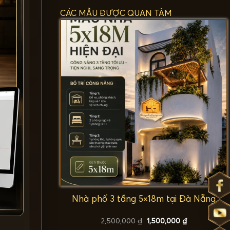
CÁC MẪU ĐƯỢC QUAN TÂM
Nhà phố 3 tầng 5×18m tại Đà Nẵng
Giá
Giá
2,500,000
₫
1,500,000
₫
gốc
hiện