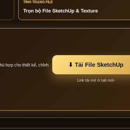
TÌNH TRẠNG FILE
Trọn bộ File SketchUp & Texture
⬇ Tải File SketchUp
hù hợp cho thiết kế, chỉnh
Link tải mở ở tab mới