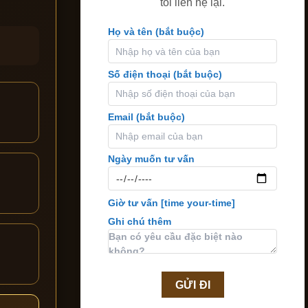
tôi liên hệ lại.
Họ và tên (bắt buộc)
Số điện thoại (bắt buộc)
Email (bắt buộc)
Ngày muốn tư vấn
Giờ tư vấn
[time your-time]
Ghi chú thêm