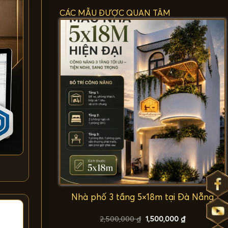
CÁC MẪU ĐƯỢC QUAN TÂM
Nhà phố 3 tầng 5×18m tại Đà Nẵng
Giá
Giá
2,500,000
₫
1,500,000
₫
gốc
hiện