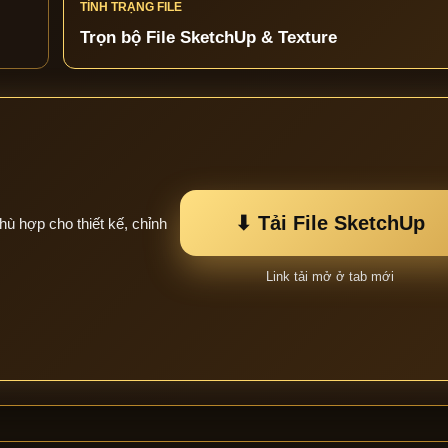
TÌNH TRẠNG FILE
Trọn bộ File SketchUp & Texture
⬇ Tải File SketchUp
hù hợp cho thiết kế, chỉnh
Link tải mở ở tab mới