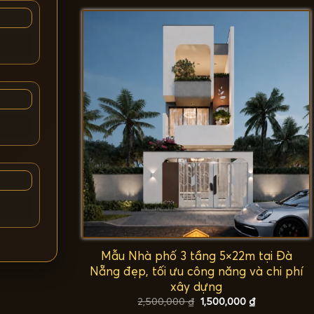
2,500,000 ₫.
là:
1,500,000 ₫.
Mẫu Nhà phố 3 tầng 5×22m tại Đà
Nẵng đẹp, tối ưu công năng và chi phí
xây dựng
Giá
Giá
2,500,000
₫
1,500,000
₫
gốc
hiện