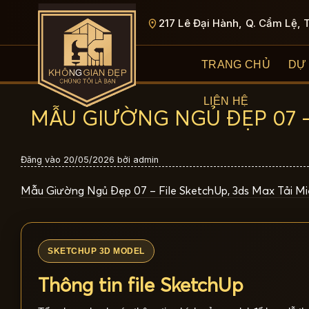
Bỏ
217 Lê Đại Hành, Q. Cẩm Lệ, 
qua
nội
dung
TRANG CHỦ
DỰ
LIÊN HỆ
MẪU GIƯỜNG NGỦ ĐẸP 07 – 
Đăng vào
20/05/2026
bởi
admin
Mẫu Giường Ngủ Đẹp 07 – File SketchUp, 3ds Max Tải Mi
SKETCHUP 3D MODEL
Thông tin file SketchUp