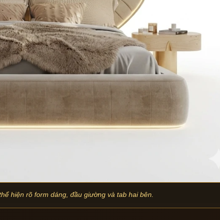
hể hiện rõ form dáng, đầu giường và tab hai bên.