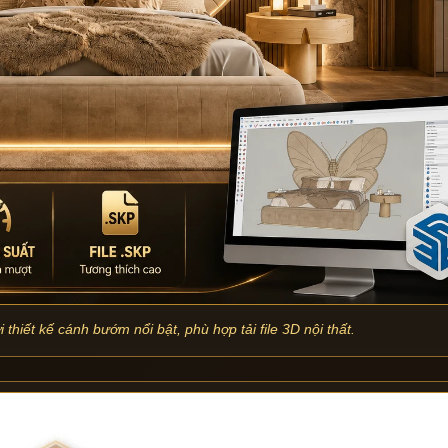
thiết kế cánh bướm nổi bật, phù hợp tải file 3D nội thất.