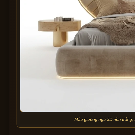
Mẫu giường ngủ 3D nền trắng, t