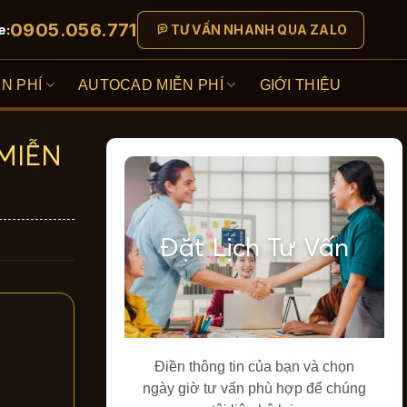
0905.056.771
e:
TƯ VẤN NHANH QUA ZALO
N PHÍ
AUTOCAD MIỄN PHÍ
GIỚI THIỆU
 MIỄN
Đặt Lịch Tư Vấn
Điền thông tin của bạn và chọn
ngày giờ tư vấn phù hợp để chúng