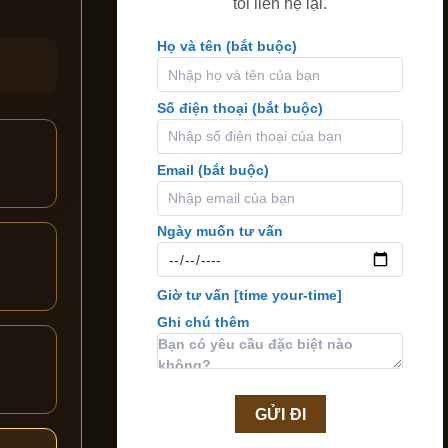
tôi liên hệ lại.
Họ và tên (bắt buộc)
Số điện thoại (bắt buộc)
Email (bắt buộc)
Ngày muốn tư vấn
Giờ tư vấn
[time your-time]
Ghi chú thêm