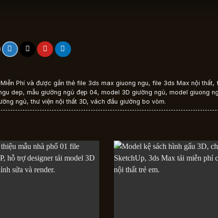
Miễn Phí
và được gắn thẻ
file 3ds max giuong ngu
,
file 3ds Max nội thất
,
ngu dep
,
mẫu giường ngủ đẹp 04
,
model 3D giường ngủ
,
model giuong n
iường ngủ
,
thư viện nội thất 3D
,
vách đầu giường bo vòm
.