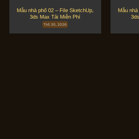
Mẫu nhà phố 02 – File SketchUp,
Mẫu nhà 
3ds Max Tải Miễn Phí
3ds
Th5 30, 2026