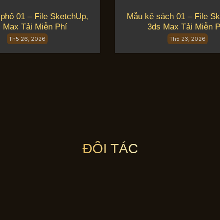
phố 01 – File SketchUp,
Mẫu kệ sách 01 – File S
 Max Tải Miễn Phí
3ds Max Tải Miễn P
Th5 26, 2026
Th5 23, 2026
ĐỐI TÁC