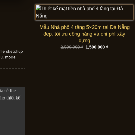
2,500,000 ₫.
là:
1,500,000 ₫.
Mẫu Nhà phố 4 tầng 5×20m tại Đà Nẵng
đẹp, tối ưu công năng và chi phí xây
dựng
Giá
Giá
2,500,000
₫
1,500,000
₫
gốc
hiện
file sketchup
là:
tại
gu
,
model
2,500,000 ₫.
là:
1,500,000 ₫.