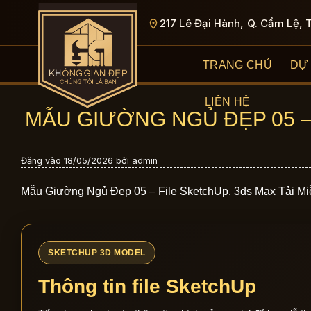
Bỏ
217 Lê Đại Hành, Q. Cẩm Lệ, 
qua
nội
dung
TRANG CHỦ
DỰ
LIÊN HỆ
MẪU GIƯỜNG NGỦ ĐẸP 05 – 
Đăng vào
18/05/2026
bởi
admin
Mẫu Giường Ngủ Đẹp 05 – File SketchUp, 3ds Max Tải Mi
SKETCHUP 3D MODEL
Thông tin file SketchUp