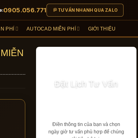
0905.056.771
e:
TƯ VẤN NHANH QUA ZALO
N PHÍ
AUTOCAD MIỄN PHÍ
GIỚI THIỆU
 MIỄN
Đặt Lịch Tư Vấn
Điền thông tin của bạn và chọn
ngày giờ tư vấn phù hợp để chúng