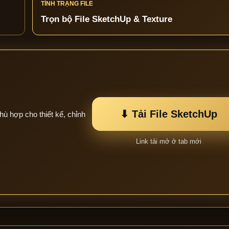
TÌNH TRẠNG FILE
Trọn bộ File SketchUp & Texture
⬇ Tải File SketchUp
hù hợp cho thiết kế, chỉnh
Link tải mở ở tab mới