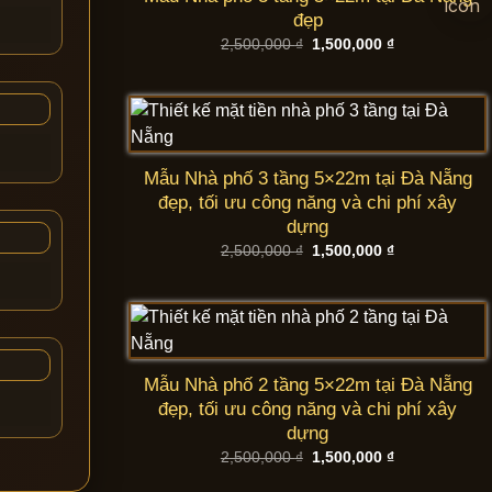
đẹp
Giá
Giá
2,500,000
₫
1,500,000
₫
gốc
hiện
là:
tại
2,500,000 ₫.
là:
1,500,000 ₫.
Mẫu Nhà phố 3 tầng 5×22m tại Đà Nẵng
đẹp, tối ưu công năng và chi phí xây
dựng
Giá
Giá
2,500,000
₫
1,500,000
₫
gốc
hiện
là:
tại
2,500,000 ₫.
là:
1,500,000 ₫.
Mẫu Nhà phố 2 tầng 5×22m tại Đà Nẵng
đẹp, tối ưu công năng và chi phí xây
dựng
Giá
Giá
2,500,000
₫
1,500,000
₫
gốc
hiện
là:
tại