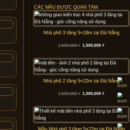
CÁC MẪU ĐƯỢC QUAN TÂM
Nhà phố 3 tầng 5×18m tại Đà Nẵng
Giá
Giá
2,500,000
₫
1,500,000
₫
gốc
hiện
là:
tại
2,500,000 ₫.
là:
1,500,000 ₫.
Nhà phố 2 tầng 5×22m tại Đà Nẵng
Giá
Giá
2,500,000
₫
1,500,000
₫
gốc
hiện
là:
tại
2,500,000 ₫.
là:
1,500,000 ₫.
Mẫu Nhà phố 3 tầng 5×22m tại Đà Nẵng