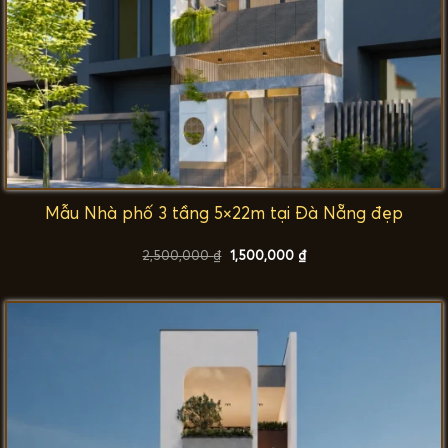
Mẫu Nhà phố 3 tầng 5×22m tại Đà Nẵng đẹp
Giá
Giá
2,500,000
₫
1,500,000
₫
gốc
hiện
là:
tại
2,500,000 ₫.
là:
1,500,000 ₫.