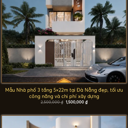
Mẫu Nhà phố 3 tầng 5×22m tại Đà Nẵng đẹp, tối ưu
công năng và chi phí xây dựng
Giá
Giá
2,500,000
₫
1,500,000
₫
gốc
hiện
là:
tại
2,500,000 ₫.
là:
1,500,000 ₫.