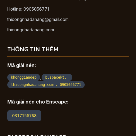
Hotline: 0905056771
thicongnhadanang@gmail.com
thicongnhadanang.com
THÔNG TIN THÊM
Mã giải nén:
,
khonggiandep
b.spacekt,
thicongnhadanang.com , 0905056771
Mã giải nén cho Enscape:
0317156768