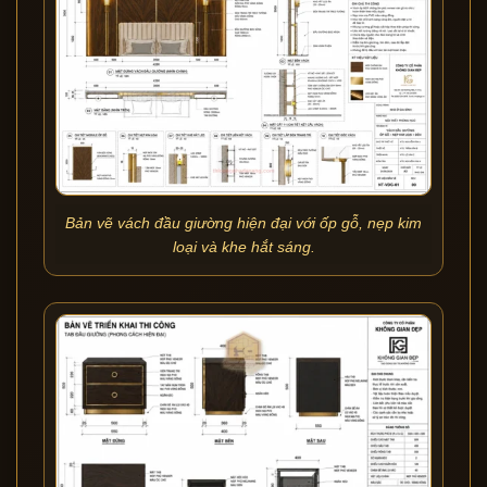
Bản vẽ vách đầu giường hiện đại với ốp gỗ, nẹp kim
loại và khe hắt sáng.