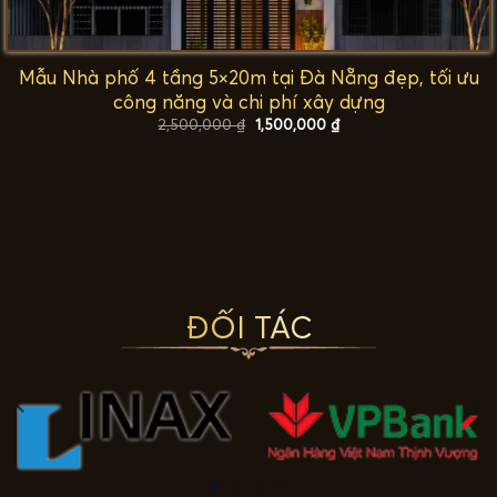
Mẫu Nhà phố 4 tầng 5×20m tại Đà Nẵng đẹp, tối ưu
công năng và chi phí xây dựng
Giá
Giá
2,500,000
₫
1,500,000
₫
gốc
hiện
là:
tại
2,500,000 ₫.
là:
1,500,000 ₫.
ĐỐI TÁC