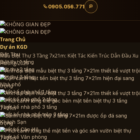
Bỏ
0905.056.771
qua
nội
dung
Trang Chủ
Dự án KGD
Biệt Thự
Mẫu Biệt Thự 3 Tầng 7x21m: Kiệt Tác Kiến Trúc Dẫn Đầu Xu
Biệt thự 1 tầng
Hướng 2025
Biệt thự 2 tầng
Biệt thự 3 tầng
Nhà phố
Thiết kế nhà phố 1 tầng
Thiết kế nhà phố 2 tầng
Thiết kế nhà phố 3 tầng
Thiết kế nhà phố trên 3 tầng
Khách Sạn
Thiết kế Căn Hộ
Thiết kế Văn phòng