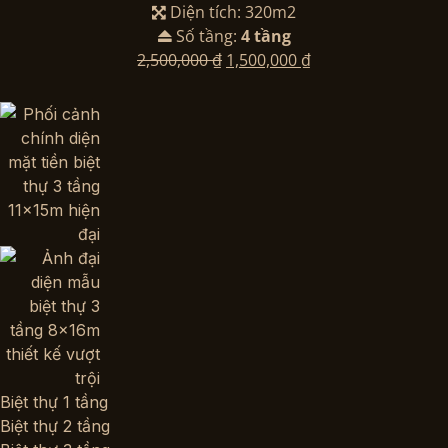
Diện tích: 320m2
Số tầng:
4 tầng
Giá
Giá
2,500,000
₫
1,500,000
₫
gốc
hiện
là:
tại
2,500,000 ₫.
là:
1,500,000 ₫.
Biệt thự 1 tầng
Biệt thự 2 tầng