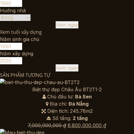
Hướng nhà
Xem ngay
Xem tuổi xây dựng
Năm sinh gia chủ
Năm xây dựng
Xem ngay
SẢN PHẨM TƯƠNG TỰ
Biệt thự đẹp Châu Âu BT2T1-2
Chủ đầu tư:
Bà Sen
Địa chỉ:
Đà Nẵng
Diện tích: 245.78m2
Số tầng:
2 tầng
Giá
Giá
7,000,000,000
₫
6,800,000,000
₫
gốc
hiện