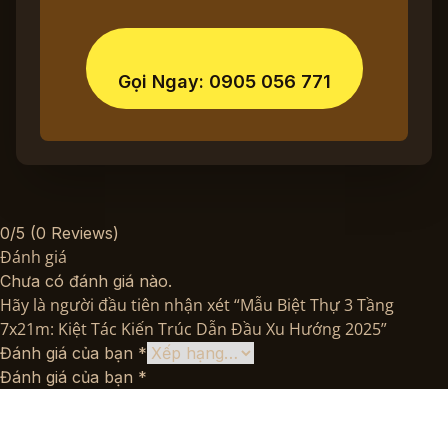
Gọi Ngay: 0905 056 771
0/5
(0 Reviews)
Đánh giá
Chưa có đánh giá nào.
Hãy là người đầu tiên nhận xét “Mẫu Biệt Thự 3 Tầng
7x21m: Kiệt Tác Kiến Trúc Dẫn Đầu Xu Hướng 2025”
Đánh giá của bạn
*
Đánh giá của bạn
*