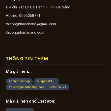
Địa chỉ: 217 Lê Đại Hành - TP - Đà Nẵng
Hotline: 0905056771
thicongnhadanang@gmail.com
thicongnhadanang.com
THÔNG TIN THÊM
Mã giải nén:
,
khonggiandep
b.spacekt,
thicongnhadanang.com , 0905056771
Mã giải nén cho Enscape: