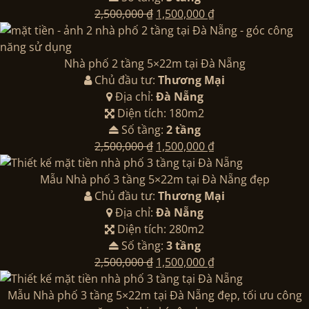
Giá
Giá
2,500,000
₫
1,500,000
₫
gốc
hiện
là:
tại
2,500,000 ₫.
là:
Nhà phố 2 tầng 5×22m tại Đà Nẵng
1,500,000 ₫.
Chủ đầu tư:
Thương Mại
Địa chỉ:
Đà Nẵng
Diện tích: 180m2
Số tầng:
2 tầng
Giá
Giá
2,500,000
₫
1,500,000
₫
gốc
hiện
là:
tại
Mẫu Nhà phố 3 tầng 5×22m tại Đà Nẵng đẹp
2,500,000 ₫.
là:
Chủ đầu tư:
Thương Mại
1,500,000 ₫.
Địa chỉ:
Đà Nẵng
Diện tích: 280m2
Số tầng:
3 tầng
Giá
Giá
2,500,000
₫
1,500,000
₫
gốc
hiện
là:
tại
Mẫu Nhà phố 3 tầng 5×22m tại Đà Nẵng đẹp, tối ưu công