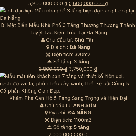
Giá
Giá
5,800,000,000
₫
5,600,000,000
₫
gốc
hiện
là:
tại
5,800,000,000 ₫.
là:
Bí Mật Biến Mẫu Nhà Phố 3 Tầng Thường Thường Thành
5,600,000,0
Tuyệt Tác Kiến Trúc Tại Đà Nẵng
Chủ đầu tư:
Chú Tân
Địa chỉ:
Đà Nẵng
Diện tích: 320m2
Số tầng:
3 tầng
Giá
Giá
3,800,000
₫
3,750,000
₫
gốc
hiện
là:
tại
3,800,000 ₫.
là:
3,750,000 ₫.
Khám Phá Căn Hộ 5 Tầng Sang Trọng và Hiện Đại
Chủ đầu tư:
ANH SƠN
Địa chỉ:
ĐÀ NẴNG
Diện tích: 1100m2
Số tầng:
5 tầng
7,000,000,000
₫