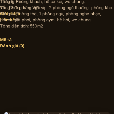
Trường Học
Tầng 2: Phòng khách, hồ cá koi, wc chung.
Văn Phòng Làm Việc
Tầng 3: 1 phòng ngủ vip, 2 phòng ngủ thường, phòng kho.
Giới thiệu
Tầng 4: Phòng thờ, 1 phòng ngủ, phòng nghe nhạc,
Liên hệ
phòng giặt phơi, phòng gym, bể bơi, wc chung.
Tổng diện tích: 550m2
Mô tả
Đánh giá (0)