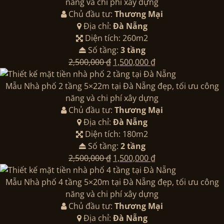
2,500,000 ₫.
là:
năng và chi phí xây dựng
1,500,000 ₫.
Chủ đầu tư:
Thương Mại
Địa chỉ:
Đà Nẵng
Diện tích: 260m2
Số tầng:
3 tầng
Giá
Giá
2,500,000
₫
1,500,000
₫
gốc
hiện
là:
tại
Mẫu Nhà phố 2 tầng 5×22m tại Đà Nẵng đẹp, tối ưu công
2,500,000 ₫.
là:
năng và chi phí xây dựng
1,500,000 ₫.
Chủ đầu tư:
Thương Mại
Địa chỉ:
Đà Nẵng
Diện tích: 180m2
Số tầng:
2 tầng
Giá
Giá
2,500,000
₫
1,500,000
₫
gốc
hiện
là:
tại
Mẫu Nhà phố 4 tầng 5×20m tại Đà Nẵng đẹp, tối ưu công
2,500,000 ₫.
là:
năng và chi phí xây dựng
1,500,000 ₫.
Chủ đầu tư:
Thương Mại
Địa chỉ:
Đà Nẵng