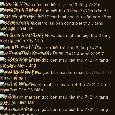
Thẩm Mỹ Viện
Thông Tin & Dịch Vụ
Sửa chữa nhà tại Đà Nẵng
Báo Giá Thi Công
Báo Giá Thiết Kế
Cẩm Nang Cho Chủ Nhà
Kinh Nghiệm Xây Nhà
Phong Thủy Nhà Ở
Quy Trình Thiết Kế và Xây Dựng
Thi Công Nhà Trọn Gói
Vật Liệu Xây Dựng
SketchUp Miễn Phí
Nhà Phố
Nhà Phố Hiện Đại
Nhà Phố Tân Cổ Điển
Biệt Thự
Biệt Thự Hiện Đại
Biệt Thự Cổ Điển
Biệt Thự Sân Vườn