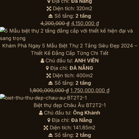
Địa chỉ:
Đà Nẵng
Diện tích: 320m2
Số tầng:
2 tầng
Giá
Giá
4,200,000
₫
4,150,000
₫
gốc
hiện
là:
tại
4,200,000 ₫.
là:
Khám Phá Ngay 5 Mẫu Biệt Thự 2 Tầng Siêu Đẹp 2024 –
4,150,000 ₫.
Thiết Kế Đẳng Cấp Từng Chi Tiết
Chủ đầu tư:
ANH VIÊN
Địa chỉ:
ĐÀ NẴNG
Diện tích: 400m2
Số tầng:
2 tầng
Giá
Giá
1,800,000,000
₫
1,750,000,000
₫
gốc
hiện
là:
tại
Biệt thự đẹp Châu Âu BT2T2-1
1,800,000,000 ₫.
là:
Chủ đầu tư:
Ông Khánh
1,750,000,0
Địa chỉ:
Đà Nẵng
Diện tích: 141.85m2
Số tầng:
2 tầng