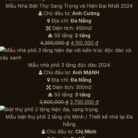
là:
tại
Mẫu Nhà Biệt Thự Sang Trọng và Hiện Đại Nhất 2024
7,000,000,000 ₫.
là:
Chủ đầu tư:
Anh Cường
6,800,000,0
Địa chỉ:
Đà Nẵng
Diện tích: 450m2
Số tầng:
2 tầng
Giá
Giá
4,200,000
₫
4,150,000
₫
gốc
hiện
là:
tại
4,200,000 ₫.
là:
Mẫu nhà phố 3 tầng độc đáo 2024
4,150,000 ₫.
Chủ đầu tư:
Anh MẠNH
Địa chỉ:
Đà Nẵng
Diện tích: 300m2
Số tầng:
3 tầng
Giá
Giá
3,800,000
₫
3,750,000
₫
gốc
hiện
là:
tại
Mẫu biệt thự phố 2 tầng chị Minh / Thiết kế nhà tại Đà
3,800,000 ₫.
là:
Nẵng
3,750,000 ₫.
Chủ đầu tư:
Chị Minh