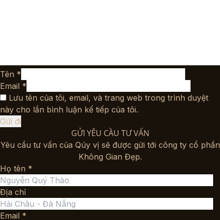
Tên
*
Email
*
Lưu tên của tôi, email, và trang web trong trình duyệt
này cho lần bình luận kế tiếp của tôi.
GỬI YÊU CẦU TƯ VẤN
Yêu cầu tư vấn của Qúy vị sẽ được gửi tới công ty cổ phần
Không Gian Đẹp.
Họ tên *
Địa chỉ
Email *