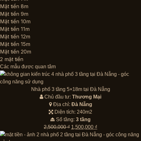
Mặt tiền 8m
Mặt tiền 9m
Mặt tiền 10m
Mặt tiền 11m
Mặt tiền 12m
Mặt tiền 15m
Mặt tiền 20m
2 mặt tiền
Các mẫu được quan tâm
Nhà phố 3 tầng 5×18m tại Đà Nẵng
Chủ đầu tư:
Thương Mại
Địa chỉ:
Đà Nẵng
Diện tích: 240m2
Số tầng:
3 tầng
Giá
Giá
2,500,000
₫
1,500,000
₫
gốc
hiện