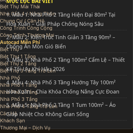
MỤC LỤC BÀI VIẾT
Biệt Thự Mái Thái
Nhà Cấp 4 / Nông Thôn
1. Mẫu 1: Nhà Phố 2 Tầng Hiện Đại 80m² Tại
Chung Cư / Căn Hộ
Hòa Xuân – Giải Pháp Chống Nóng Sâu
Công Trình Công Cộng
Công Trình Thương Mại
2. Mẫu 2: Kiến Trúc Tinh Giản 3 Tầng 90m² –
Autocad Miễn Phí
Chống Ăn Mòn Gió Biển
Biệt Thự
Biệt Thự 1 Tầng
3. Mẫu 3: Nhà Phố 2 Tầng 100m² Cẩm Lệ – Thiết
Biệt Thự 2 Tầng
Kế Tối Ưu Khí Hậu 2026
Biệt Thự 3 Tầng Trở Lên
Nhà Phố
4. Mẫu 4: Nhà Phố 3 Tầng Hướng Tây 100m²
Nhà Phố 1 Tầng
Hòa Xuân – Chia Khóa Chống Nắng Cực Đoan
Nhà Phố 2 Tầng
Nhà Phố 3 Tầng
5. Mẫu 5: Nhà Phố 2 Tầng 1 Tum 100m² – Áo
Nhà Phố 4 Tầng Trở Lên
Căn Hộ
Giáp Nhiệt Cho Không Gian Sống
Khách Sạn
Thương Mại – Dịch Vụ