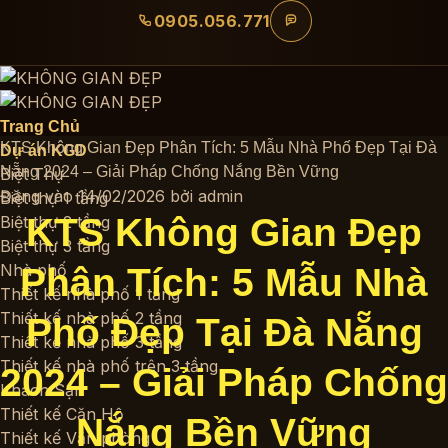
Bỏ
0905.056.771
qua
nội
dung
Trang Chủ
KTS Không Gian Đẹp Phân Tích: 5 Mẫu Nhà Phố Đẹp Tại Đà
Dự án KGD
Nẵng 2024 – Giải Pháp Chống Nắng Bền Vững
Biệt Thự
Đăng vào
14/02/2026
bởi
admin
Biệt thự 1 tầng
KTS Không Gian Đẹp
Biệt thự 2 tầng
Biệt thự 3 tầng
Nhà phố
Phân Tích: 5 Mẫu Nhà
Thiết kế nhà phố 1 tầng
Thiết kế nhà phố 2 tầng
Phố Đẹp Tại Đà Nẵng
Thiết kế nhà phố 3 tầng
Thiết kế nhà phố trên 3 tầng
2024 – Giải Pháp Chống
Khách Sạn
Thiết kế Căn Hộ
Nắng Bền Vững
Thiết kế Văn phòng