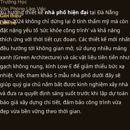
Trường Học
Văn Phòng Làm Việc
Xu hướng thiết kế
nhà phố hiện đại
tại Đà Nẵng
Giới thiệu
năm 2024 không chỉ dừng lại ở tính thẩm mỹ mà còn
Liên hệ
đặt nặng yếu tố ‘sức khỏe công trình’ và khả năng
thích ứng với thời tiết cực đoan. Các thiết kế mới nhất
đều hướng tới không gian mở, sử dụng nhiều mảng
xanh (Green Architecture) và các vật liệu tiên tiến như
gạch không nung, kính Low-E để giảm thiểu bức xạ
nhiệt. Việc tham khảo 5 mẫu nhà phố dưới đây sẽ
giúp quý gia chủ nắm bắt được
kinh nghiệm xây nhà
và đưa ra quyết định sáng suốt trước khi lập dự toán
báo giá xây dựng
chi tiết, đảm bảo công trình vừa
đẹp vừa bền vững theo thời gian.