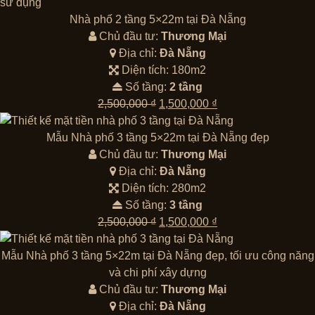
là:
tại
2,500,000 ₫.
là:
Nhà phố 2 tầng 5×22m tại Đà Nẵng
1,500,000 ₫.
Chủ đầu tư:
Thương Mại
Địa chỉ:
Đà Nẵng
Diện tích: 180m2
Số tầng:
2 tầng
Giá
Giá
2,500,000
₫
1,500,000
₫
gốc
hiện
là:
tại
Mẫu Nhà phố 3 tầng 5×22m tại Đà Nẵng đẹp
2,500,000 ₫.
là:
Chủ đầu tư:
Thương Mại
1,500,000 ₫.
Địa chỉ:
Đà Nẵng
Diện tích: 280m2
Số tầng:
3 tầng
Giá
Giá
2,500,000
₫
1,500,000
₫
gốc
hiện
là:
tại
Mẫu Nhà phố 3 tầng 5×22m tại Đà Nẵng đẹp, tối ưu công năng
2,500,000 ₫.
là:
và chi phí xây dựng
1,500,000 ₫.
Chủ đầu tư:
Thương Mại
Địa chỉ:
Đà Nẵng