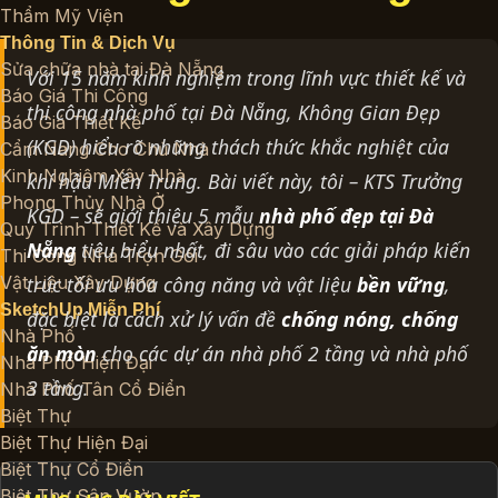
Thẩm Mỹ Viện
Thông Tin & Dịch Vụ
Sửa chữa nhà tại Đà Nẵng
Với 15 năm kinh nghiệm trong lĩnh vực thiết kế và
Báo Giá Thi Công
thi công nhà phố tại Đà Nẵng, Không Gian Đẹp
Báo Giá Thiết Kế
(KGD) hiểu rõ những thách thức khắc nghiệt của
Cẩm Nang Cho Chủ Nhà
Kinh Nghiệm Xây Nhà
khí hậu Miền Trung. Bài viết này, tôi – KTS Trưởng
Phong Thủy Nhà Ở
KGD – sẽ giới thiệu 5 mẫu
nhà phố đẹp tại Đà
Quy Trình Thiết Kế và Xây Dựng
Nẵng
tiêu biểu nhất, đi sâu vào các giải pháp kiến
Thi Công Nhà Trọn Gói
Vật Liệu Xây Dựng
trúc tối ưu hóa công năng và vật liệu
bền vững
,
SketchUp Miễn Phí
đặc biệt là cách xử lý vấn đề
chống nóng, chống
Nhà Phố
ăn mòn
cho các dự án
nhà phố 2 tầng
và
nhà phố
Nhà Phố Hiện Đại
3 tầng
.
Nhà Phố Tân Cổ Điển
Biệt Thự
Biệt Thự Hiện Đại
Biệt Thự Cổ Điển
Biệt Thự Sân Vườn