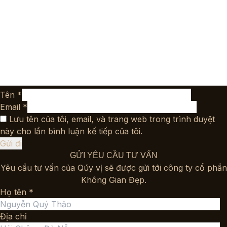
Tên
*
Email
*
Lưu tên của tôi, email, và trang web trong trình duyệt
này cho lần bình luận kế tiếp của tôi.
GỬI YÊU CẦU TƯ VẤN
Yêu cầu tư vấn của Qúy vị sẽ được gửi tới công ty cổ phần
Không Gian Đẹp.
Họ tên *
Địa chỉ