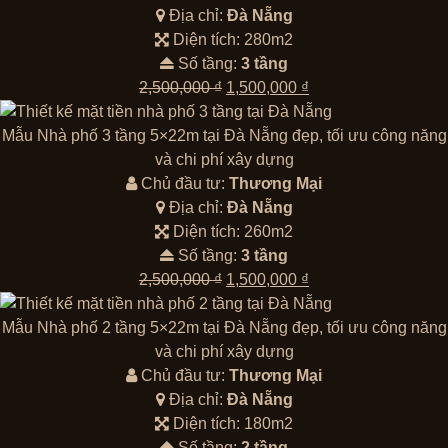
1,500,000 ₫.
Địa chỉ:
Đà Nẵng
Diện tích: 280m2
Số tầng:
3 tầng
Giá
Giá
2,500,000
₫
1,500,000
₫
gốc
hiện
là:
tại
Mẫu Nhà phố 3 tầng 5×22m tại Đà Nẵng đẹp, tối ưu công năng
2,500,000 ₫.
là:
và chi phí xây dựng
1,500,000 ₫.
Chủ đầu tư:
Thương Mại
Địa chỉ:
Đà Nẵng
Diện tích: 260m2
Số tầng:
3 tầng
Giá
Giá
2,500,000
₫
1,500,000
₫
gốc
hiện
là:
tại
Mẫu Nhà phố 2 tầng 5×22m tại Đà Nẵng đẹp, tối ưu công năng
2,500,000 ₫.
là:
và chi phí xây dựng
1,500,000 ₫.
Chủ đầu tư:
Thương Mại
Địa chỉ:
Đà Nẵng
Diện tích: 180m2
Số tầng:
2 tầng