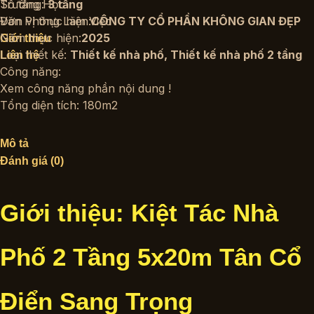
Trường Học
Số tầng:
3 tầng
Văn Phòng Làm Việc
Đơn vị thực hiện:
CÔNG TY CỔ PHẦN KHÔNG GIAN ĐẸP
Năm thực hiện:
2025
Giới thiệu
Loại thiết kế:
Thiết kế nhà phố
,
Thiết kế nhà phố 2 tầng
Liên hệ
Công năng:
Xem công năng phần nội dung !
Tổng diện tích: 180m2
Mô tả
Đánh giá (0)
Giới thiệu: Kiệt Tác Nhà
Phố 2 Tầng 5x20m Tân Cổ
Điển Sang Trọng