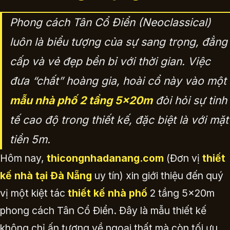
Phong cách Tân Cổ Điển (Neoclassical)
luôn là biểu tượng của sự sang trọng, đẳng
cấp và vẻ đẹp bền bỉ với thời gian. Việc
đưa “chất” hoàng gia, hoài cổ này vào một
mẫu nhà phố 2 tầng 5x20m
đòi hỏi sự tinh
tế cao độ trong thiết kế, đặc biệt là với mặt
tiền 5m.
Hôm nay,
thicongnhadanang.com
(Đơn vị
thiết
kế nhà tại Đà Nẵng
uy tín) xin giới thiệu đến quý
vị một kiệt tác
thiết kế nhà phố
2 tầng 5x20m
phong cách Tân Cổ Điển. Đây là mẫu thiết kế
không chỉ ấn tượng về ngoại thất mà còn tối ưu