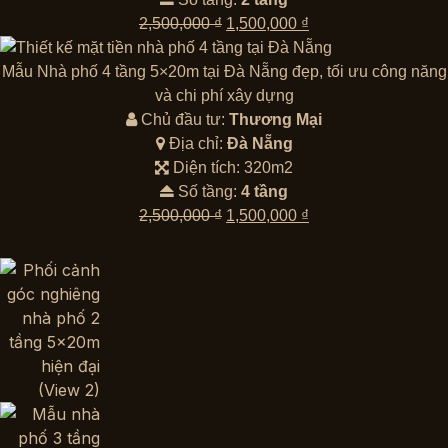
Giá
Giá
2,500,000
₫
1,500,000
₫
gốc
hiện
là:
tại
Mẫu Nhà phố 4 tầng 5×20m tại Đà Nẵng đẹp, tối ưu công năng
2,500,000 ₫.
là:
và chi phí xây dựng
1,500,000 ₫.
Chủ đầu tư:
Thương Mại
Địa chỉ:
Đà Nẵng
Diện tích: 320m2
Số tầng:
4 tầng
Giá
Giá
2,500,000
₫
1,500,000
₫
gốc
hiện
là:
tại
2,500,000 ₫.
là:
1,500,000 ₫.