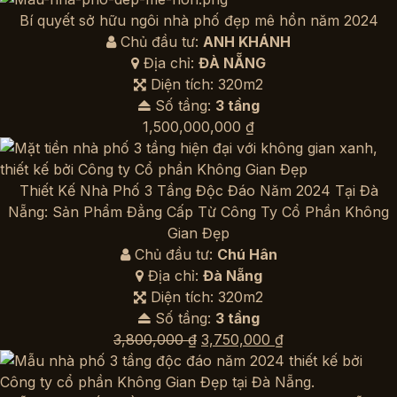
là:
tại
Bí quyết sở hữu ngôi nhà phố đẹp mê hồn năm 2024
3,800,000 ₫.
là:
Chủ đầu tư:
ANH KHÁNH
3,750,000 ₫.
Địa chỉ:
ĐÀ NẴNG
Diện tích: 320m2
Số tầng:
3 tầng
1,500,000,000
₫
Thiết Kế Nhà Phố 3 Tầng Độc Đáo Năm 2024 Tại Đà
Nẵng: Sản Phẩm Đẳng Cấp Từ Công Ty Cổ Phần Không
Gian Đẹp
Chủ đầu tư:
Chú Hân
Địa chỉ:
Đà Nẵng
Diện tích: 320m2
Số tầng:
3 tầng
Giá
Giá
3,800,000
₫
3,750,000
₫
gốc
hiện
là:
tại