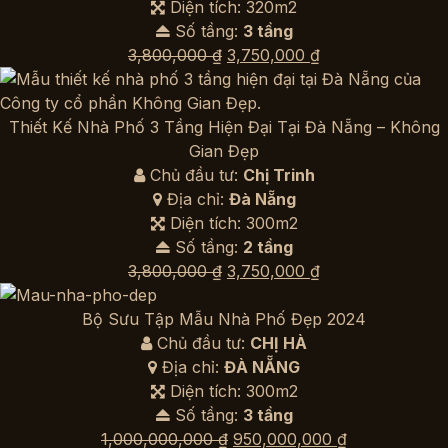
Diện tích: 320m2
Số tầng:
3 tầng
Giá
Giá
3,800,000
₫
3,750,000
₫
gốc
hiện
là:
tại
3,800,000 ₫.
là:
Thiết Kế Nhà Phố 3 Tầng Hiện Đại Tại Đà Nẵng – Không
3,750,000 ₫.
Gian Đẹp
Chủ đầu tư:
Chị Trinh
Địa chỉ:
Đà Nẵng
Diện tích: 300m2
Số tầng:
2 tầng
Giá
Giá
3,800,000
₫
3,750,000
₫
gốc
hiện
là:
tại
Bộ Sưu Tập Mẫu Nhà Phố Đẹp 2024
3,800,000 ₫.
là:
Chủ đầu tư:
CHỊ HÀ
3,750,000 ₫.
Địa chỉ:
ĐÀ NẴNG
Diện tích: 300m2
Số tầng:
3 tầng
Giá
Giá
1,000,000,000
₫
950,000,000
₫