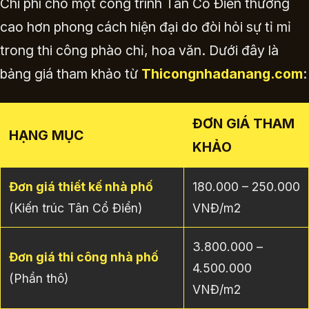
Chi phí cho một công trình Tân Cổ Điển thường
cao hơn phong cách hiện đại do đòi hỏi sự tỉ mỉ
trong thi công phào chỉ, hoa văn. Dưới đây là
bảng giá tham khảo từ
Thicongnhadanang.com
:
ĐƠN GIÁ THAM
HẠNG MỤC
KHẢO
Đơn giá thiết kế nhà phố
180.000 – 250.000
(Kiến trúc Tân Cổ Điển)
VNĐ/m2
3.800.000 –
Đơn giá thi công nhà phố
4.500.000
(Phần thô)
VNĐ/m2