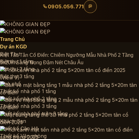
Bỏ
0905.056.771
qua
nội
dung
Trang Chủ
Dự án KGD
Biệt Thự
Kiệt Tác Tân Cổ Điển: Chiêm Ngưỡng Mẫu Nhà Phố 2 Tầng
Biệt thự 1 tầng
5x20m Sang Trọng Đậm Nét Châu Âu
Biệt thự 2 tầng
Biệt thự 3 tầng
Nhà phố
Thiết kế nhà phố 1 tầng
Thiết kế nhà phố 2 tầng
Thiết kế nhà phố 3 tầng
Thiết kế nhà phố trên 3 tầng
Khách Sạn
Thiết kế Căn Hộ
Thiết kế Văn phòng