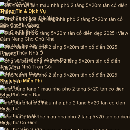
Thẩm Mỹ Viện
Thông Tin & Dịch Vụ
Sửa chữa nhà tại Đà Nẵng
Báo Giá Thi Công
Báo Giá Thiết Kế
Cẩm Nang Cho Chủ Nhà
Kinh Nghiệm Xây Nhà
Phong Thủy Nhà Ở
Quy Trình Thiết Kế và Xây Dựng
Thi Công Nhà Trọn Gói
Vật Liệu Xây Dựng
SketchUp Miễn Phí
Nhà Phố
Nhà Phố Hiện Đại
Nhà Phố Tân Cổ Điển
Biệt Thự
Biệt Thự Hiện Đại
Biệt Thự Cổ Điển
Biệt Thự Sân Vườn