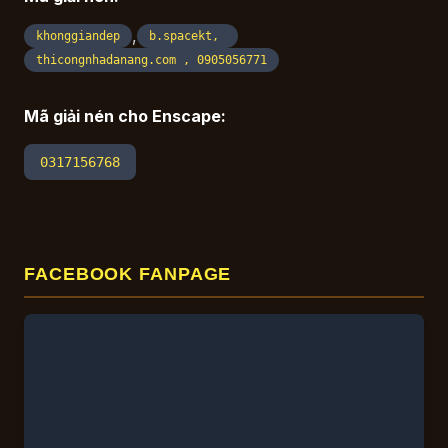
,
khonggiandep
b.spacekt,
thicongnhadanang.com , 0905056771
Mã giải nén cho Enscape:
0317156768
FACEBOOK FANPAGE