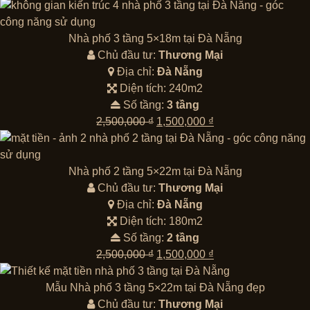
Nhà phố 3 tầng 5×18m tại Đà Nẵng
Chủ đầu tư:
Thương Mại
Địa chỉ:
Đà Nẵng
Diện tích: 240m2
Số tầng:
3 tầng
Giá
Giá
2,500,000
₫
1,500,000
₫
gốc
hiện
là:
tại
2,500,000 ₫.
là:
Nhà phố 2 tầng 5×22m tại Đà Nẵng
1,500,000 ₫.
Chủ đầu tư:
Thương Mại
Địa chỉ:
Đà Nẵng
Diện tích: 180m2
Số tầng:
2 tầng
Giá
Giá
2,500,000
₫
1,500,000
₫
gốc
hiện
là:
tại
Mẫu Nhà phố 3 tầng 5×22m tại Đà Nẵng đẹp
2,500,000 ₫.
là:
Chủ đầu tư:
Thương Mại